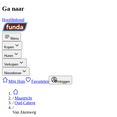
Ga naar
Hoofdinhoud
Menu
Kopen
Huren
Verkopen
Nieuwbouw
Mijn Huis
Favorieten
Inloggen
/
Maastricht
/
Oud-Caberg
/
Van Akenweg