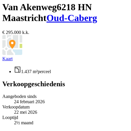
Van Akenweg
6218 HN
Maastricht
Oud-Caberg
€ 295.000 k.k.
Kaart
1.437 m²
perceel
Verkoopgeschiedenis
Aangeboden sinds
24 februari 2026
Verkoopdatum
22 mei 2026
Looptijd
2½ maand