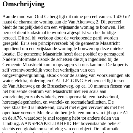
Omschrijving
Aan de rand van Oud Caberg ligt dit ruime perceel van ca. 1.430 m²
naast de charmante woning aan de Van Akenweg 2. Dit perceel
biedt de mogelijkheid om een vrijstaande woning te bouwen. Het
perceel dient kadastraal te worden afgesplitst van het huidige
perceel. Dit zal bij verkoop door de verkopende partij worden
geregeld. Er is een principeverzoek bij de gemeente Maastricht
ingediend om een vrijstaande woning te bouwen op deze unieke
locatie. De gemeente Maastricht heeft daar positief op gereageerd.
Nadere informatie alsook de schetsen die zijn ingediend bij de
Gemeente Maastricht kunt u opvragen via ons kantoor. De koper is
zelf verantwoordelijk voor het verkrijgen van een
omgevingsvergunning, alsook voor de aanleg van voorzieningen als
water, elektra, riolering en CAI. LIGGING Het perceel ligt tussen
de Van Akenweg en de Brusselseweg, op ca. 10 minuten fietsen van
het bruisende centrum van Maastricht met een scala aan
voorzieningen zoals winkels, een supermarkt, een basisschool,
horecagelegenheden, en wandel- en recreatiefaciliteiten. De
bereikbaarheid is uitstekend, zowel met eigen vervoer als met het
openbaar vervoer. Met de auto ben je in een mum van tijd op de A2
en de A76, waardoor je snel toegang hebt tot andere delen van
Limburg. AANSPRAKELIJKHEID Het bovenstaande behelst
slechts een globale omschrijving van een object. De informatie