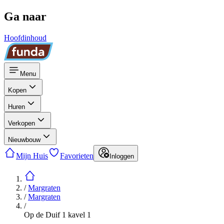
Ga naar
Hoofdinhoud
Menu
Kopen
Huren
Verkopen
Nieuwbouw
Mijn Huis
Favorieten
Inloggen
/
Margraten
/
Margraten
/
Op de Duif 1 kavel 1