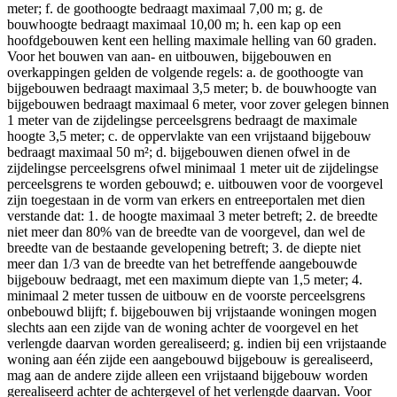
meter; f. de goothoogte bedraagt maximaal 7,00 m; g. de
bouwhoogte bedraagt maximaal 10,00 m; h. een kap op een
hoofdgebouwen kent een helling maximale helling van 60 graden.
Voor het bouwen van aan- en uitbouwen, bijgebouwen en
overkappingen gelden de volgende regels: a. de goothoogte van
bijgebouwen bedraagt maximaal 3,5 meter; b. de bouwhoogte van
bijgebouwen bedraagt maximaal 6 meter, voor zover gelegen binnen
1 meter van de zijdelingse perceelsgrens bedraagt de maximale
hoogte 3,5 meter; c. de oppervlakte van een vrijstaand bijgebouw
bedraagt maximaal 50 m²; d. bijgebouwen dienen ofwel in de
zijdelingse perceelsgrens ofwel minimaal 1 meter uit de zijdelingse
perceelsgrens te worden gebouwd; e. uitbouwen voor de voorgevel
zijn toegestaan in de vorm van erkers en entreeportalen met dien
verstande dat: 1. de hoogte maximaal 3 meter betreft; 2. de breedte
niet meer dan 80% van de breedte van de voorgevel, dan wel de
breedte van de bestaande gevelopening betreft; 3. de diepte niet
meer dan 1/3 van de breedte van het betreffende aangebouwde
bijgebouw bedraagt, met een maximum diepte van 1,5 meter; 4.
minimaal 2 meter tussen de uitbouw en de voorste perceelsgrens
onbebouwd blijft; f. bijgebouwen bij vrijstaande woningen mogen
slechts aan een zijde van de woning achter de voorgevel en het
verlengde daarvan worden gerealiseerd; g. indien bij een vrijstaande
woning aan één zijde een aangebouwd bijgebouw is gerealiseerd,
mag aan de andere zijde alleen een vrijstaand bijgebouw worden
gerealiseerd achter de achtergevel of het verlengde daarvan. Voor