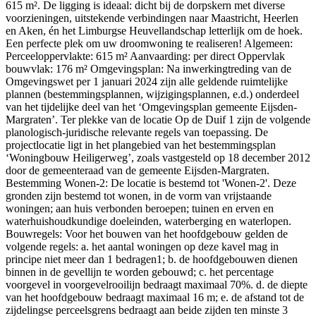
615 m². De ligging is ideaal: dicht bij de dorpskern met diverse
voorzieningen, uitstekende verbindingen naar Maastricht, Heerlen
en Aken, én het Limburgse Heuvellandschap letterlijk om de hoek.
Een perfecte plek om uw droomwoning te realiseren! Algemeen:
Perceeloppervlakte: 615 m² Aanvaarding: per direct Oppervlak
bouwvlak: 176 m² Omgevingsplan: Na inwerkingtreding van de
Omgevingswet per 1 januari 2024 zijn alle geldende ruimtelijke
plannen (bestemmingsplannen, wijzigingsplannen, e.d.) onderdeel
van het tijdelijke deel van het ‘Omgevingsplan gemeente Eijsden-
Margraten’. Ter plekke van de locatie Op de Duif 1 zijn de volgende
planologisch-juridische relevante regels van toepassing. De
projectlocatie ligt in het plangebied van het bestemmingsplan
‘Woningbouw Heiligerweg’, zoals vastgesteld op 18 december 2012
door de gemeenteraad van de gemeente Eijsden-Margraten.
Bestemming Wonen-2: De locatie is bestemd tot 'Wonen-2'. Deze
gronden zijn bestemd tot wonen, in de vorm van vrijstaande
woningen; aan huis verbonden beroepen; tuinen en erven en
waterhuishoudkundige doeleinden, waterberging en waterlopen.
Bouwregels: Voor het bouwen van het hoofdgebouw gelden de
volgende regels: a. het aantal woningen op deze kavel mag in
principe niet meer dan 1 bedragen1; b. de hoofdgebouwen dienen
binnen in de gevellijn te worden gebouwd; c. het percentage
voorgevel in voorgevelrooilijn bedraagt maximaal 70%. d. de diepte
van het hoofdgebouw bedraagt maximaal 16 m; e. de afstand tot de
zijdelingse perceelsgrens bedraagt aan beide zijden ten minste 3