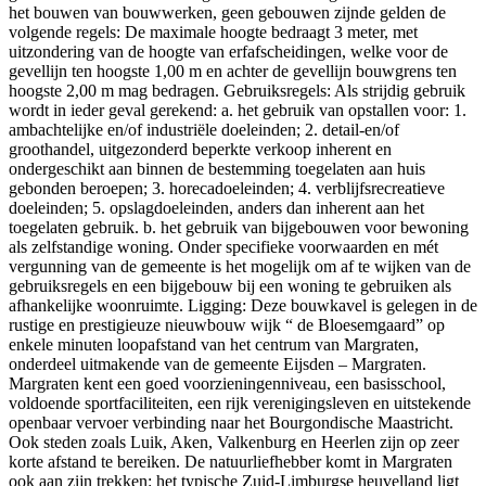
het bouwen van bouwwerken, geen gebouwen zijnde gelden de
volgende regels: De maximale hoogte bedraagt 3 meter, met
uitzondering van de hoogte van erfafscheidingen, welke voor de
gevellijn ten hoogste 1,00 m en achter de gevellijn bouwgrens ten
hoogste 2,00 m mag bedragen. Gebruiksregels: Als strijdig gebruik
wordt in ieder geval gerekend: a. het gebruik van opstallen voor: 1.
ambachtelijke en/of industriële doeleinden; 2. detail-en/of
groothandel, uitgezonderd beperkte verkoop inherent en
ondergeschikt aan binnen de bestemming toegelaten aan huis
gebonden beroepen; 3. horecadoeleinden; 4. verblijfsrecreatieve
doeleinden; 5. opslagdoeleinden, anders dan inherent aan het
toegelaten gebruik. b. het gebruik van bijgebouwen voor bewoning
als zelfstandige woning. Onder specifieke voorwaarden en mét
vergunning van de gemeente is het mogelijk om af te wijken van de
gebruiksregels en een bijgebouw bij een woning te gebruiken als
afhankelijke woonruimte. Ligging: Deze bouwkavel is gelegen in de
rustige en prestigieuze nieuwbouw wijk “ de Bloesemgaard” op
enkele minuten loopafstand van het centrum van Margraten,
onderdeel uitmakende van de gemeente Eijsden – Margraten.
Margraten kent een goed voorzieningenniveau, een basisschool,
voldoende sportfaciliteiten, een rijk verenigingsleven en uitstekende
openbaar vervoer verbinding naar het Bourgondische Maastricht.
Ook steden zoals Luik, Aken, Valkenburg en Heerlen zijn op zeer
korte afstand te bereiken. De natuurliefhebber komt in Margraten
ook aan zijn trekken: het typische Zuid-Limburgse heuvelland ligt