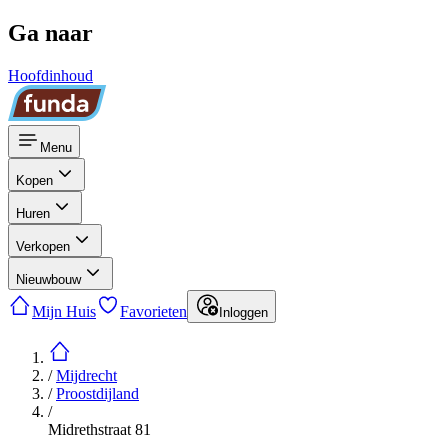
Ga naar
Hoofdinhoud
Menu
Kopen
Huren
Verkopen
Nieuwbouw
Mijn Huis
Favorieten
Inloggen
/
Mijdrecht
/
Proostdijland
/
Midrethstraat 81