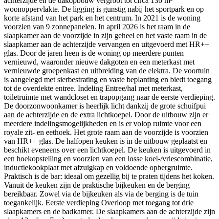
achterzijde en de dakopbouw vergroot tot circa 130 m²
woonoppervlakte. De ligging is gunstig nabij het sportpark en op
korte afstand van het park en het centrum. In 2021 is de woning
voorzien van 9 zonnepanelen. In april 2026 is het raam in de
slaapkamer aan de voorzijde in zijn geheel en het vaste raam in de
slaapkamer aan de achterzijde vervangen en uitgevoerd met HR++
glas. Door de jaren heen is de woning op meerdere punten
vernieuwd, waaronder nieuwe dakgoten en een meterkast met
vernieuwde groepenkast en uitbreiding van de elektra. De voortuin
is aangelegd met sierbestrating en vaste beplanting en biedt toegang
tot de overdekte entree. Indeling Entree/hal met meterkast,
toiletruimte met wandcloset en trapopgang naar de eerste verdieping.
De doorzonwoonkamer is heerlijk licht dankzij de grote schuifpui
aan de achterzijde en de extra lichtkoepel. Door de uitbouw zijn er
meerdere indelingsmogelijkheden en is er volop ruimte voor een
royale zit- en eethoek. Het grote raam aan de voorzijde is voorzien
van HR++ glas. De halfopen keuken is in de uitbouw geplaatst en
beschikt eveneens over een lichtkoepel. De keuken is uitgevoerd in
een hoekopstelling en voorzien van een losse koel-/vriescombinatie,
inductiekookplaat met afzuigkap en voldoende opbergruimte.
Praktisch is de bar: ideaal om gezellig bij te praten tijdens het koken.
Vanuit de keuken zijn de praktische bijkeuken en de berging
bereikbaar. Zowel via de bijkeuken als via de berging is de tuin
toegankelijk. Eerste verdieping Overloop met toegang tot drie
slaapkamers en de badkamer. De slaapkamers aan de achterzijde zijn