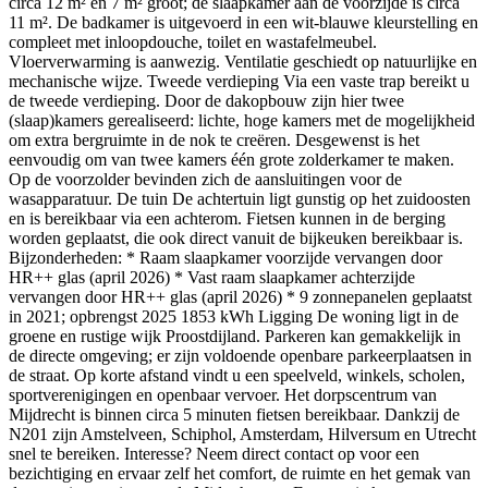
circa 12 m² en 7 m² groot; de slaapkamer aan de voorzijde is circa
11 m². De badkamer is uitgevoerd in een wit-blauwe kleurstelling en
compleet met inloopdouche, toilet en wastafelmeubel.
Vloerverwarming is aanwezig. Ventilatie geschiedt op natuurlijke en
mechanische wijze. Tweede verdieping Via een vaste trap bereikt u
de tweede verdieping. Door de dakopbouw zijn hier twee
(slaap)kamers gerealiseerd: lichte, hoge kamers met de mogelijkheid
om extra bergruimte in de nok te creëren. Desgewenst is het
eenvoudig om van twee kamers één grote zolderkamer te maken.
Op de voorzolder bevinden zich de aansluitingen voor de
wasapparatuur. De tuin De achtertuin ligt gunstig op het zuidoosten
en is bereikbaar via een achterom. Fietsen kunnen in de berging
worden geplaatst, die ook direct vanuit de bijkeuken bereikbaar is.
Bijzonderheden: * Raam slaapkamer voorzijde vervangen door
HR++ glas (april 2026) * Vast raam slaapkamer achterzijde
vervangen door HR++ glas (april 2026) * 9 zonnepanelen geplaatst
in 2021; opbrengst 2025 1853 kWh Ligging De woning ligt in de
groene en rustige wijk Proostdijland. Parkeren kan gemakkelijk in
de directe omgeving; er zijn voldoende openbare parkeerplaatsen in
de straat. Op korte afstand vindt u een speelveld, winkels, scholen,
sportverenigingen en openbaar vervoer. Het dorpscentrum van
Mijdrecht is binnen circa 5 minuten fietsen bereikbaar. Dankzij de
N201 zijn Amstelveen, Schiphol, Amsterdam, Hilversum en Utrecht
snel te bereiken. Interesse? Neem direct contact op voor een
bezichtiging en ervaar zelf het comfort, de ruimte en het gemak van