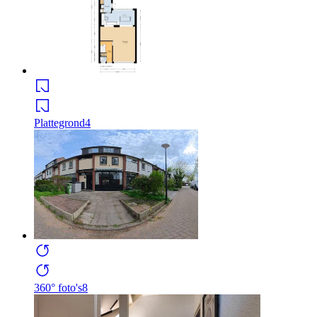
Plattegrond
4
360° foto's
8