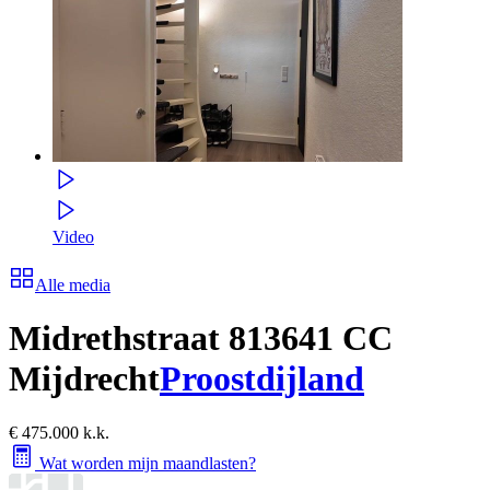
Video
Alle media
Midrethstraat 81
3641 CC
Mijdrecht
Proostdijland
€ 475.000 k.k.
Wat worden mijn maandlasten?