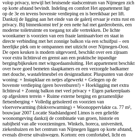
volop privacy, terwijl het bruisende stadscentrum van Nijmegen zich
op korte afstand bevindt. Indeling en comfort Het appartement ligt
op de 3e en tevens bovenste verdieping en is bereikbaar per lift.
Dankzij de ligging aan het einde van de galerij ervaar je extra rust en
privacy. Bij binnenkomst tref je een nette hal met garderobenis, een
moderne toiletruimte en toegang tot alle vertrekken. De lichte
woonkamer is voorzien van een fraaie laminaatvloer en staat in
directe verbinding met het zonnige balkon via een schuifpui – een
heerlijke plek om te ontspannen met uitzicht over Nijmegen-Oost.
De open keuken is modern uitgevoerd, beschikt over een zijraam
voor extra lichtinval en grenst aan een praktische inpandige
berging/bijkeuken met witgoedaansluiting. Het appartement beschikt
over twee goed bemeten slaapkamers en een verzorgde badkamer
met douche, wastafelmeubel en designradiator. Pluspunten van deze
woning: + Instapklaar en netjes afgewerkt + Gelegen op de
bovenste verdieping (geen bovenburen!) + Hoekligging met extra
lichtinval + Zonnig balkon met veel privacy + Eigen parkeerplaats
op afgesloten terrein + Ruime externe berging en gezamenlijke
fietsenberging + Volledig geïsoleerd en voorzien van
vloerverwarming (blokverwarming) + Woonoppervlakte ca. 77 m²,
bouwjaar 2007 Locatie Stadslandgoed Limos is een geliefde
woonomgeving dankzij de combinatie van groen, historie en
nabijheid van alle voorzieningen. Winkels, horeca, universiteit,
ziekenhuizen en het centrum van Nijmegen liggen op korte afstand,
evenals diverse uitvalswegen. Kortom: een comfortabel, licht en