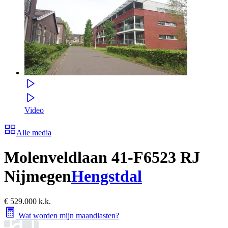
Video
Alle media
Molenveldlaan 41-F
6523 RJ
Nijmegen
Hengstdal
€ 529.000 k.k.
Wat worden mijn maandlasten?