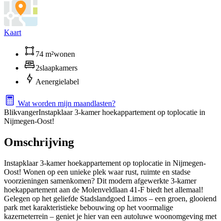
Kaart
74 m²
wonen
2
slaapkamers
A
energielabel
Wat worden mijn maandlasten?
Blikvanger
Instapklaar 3-kamer hoekappartement op toplocatie in
Nijmegen-Oost!
Omschrijving
Instapklaar 3-kamer hoekappartement op toplocatie in Nijmegen-
Oost! Wonen op een unieke plek waar rust, ruimte en stadse
voorzieningen samenkomen? Dit modern afgewerkte 3-kamer
hoekappartement aan de Molenveldlaan 41-F biedt het allemaal!
Gelegen op het geliefde Stadslandgoed Limos – een groen, glooiend
park met karakteristieke bebouwing op het voormalige
kazerneterrein – geniet je hier van een autoluwe woonomgeving met