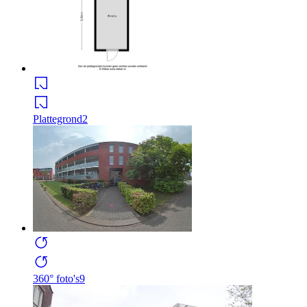
Plattegrond
2
360° foto's
9