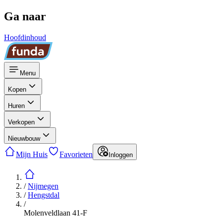
Ga naar
Hoofdinhoud
Menu
Kopen
Huren
Verkopen
Nieuwbouw
Mijn Huis
Favorieten
Inloggen
/
Nijmegen
/
Hengstdal
/
Molenveldlaan 41-F