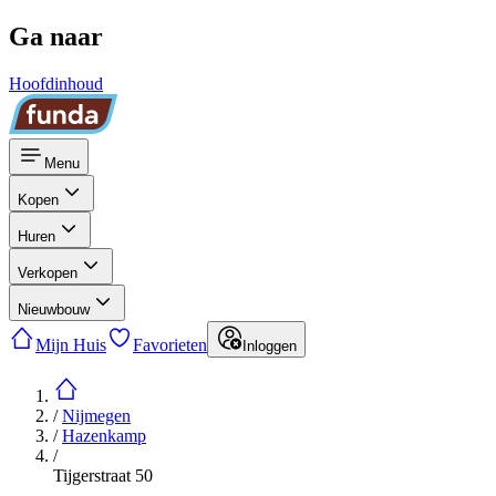
Ga naar
Hoofdinhoud
Menu
Kopen
Huren
Verkopen
Nieuwbouw
Mijn Huis
Favorieten
Inloggen
/
Nijmegen
/
Hazenkamp
/
Tijgerstraat 50