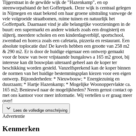
Tijgerstraat in de gewilde wijk de "Hazenkamp", en op
steenworpafstand de het Goffertpark. Deze wijk is centraal gelegen
in Nijmegen en staat bekend om haar groene uitstraling vanwege de
vele volgroeide straatbomen, ruime tuinen en natuurlijk het
Goffertpark. Daarnaast vind je alle belangrijke voorzieningen in de
buurt: een supermarkt en andere winkels zoals een drogisterij en
slijterij, meerdere scholen en een kinderdagverblijf, sportschool,
zwembad en horeca zoals een cafetaria, pizzeria en restaurant. Een
absolute toplocatie dus! De kavels hebben een grootte van 258 m2
& 290 m2. Er is door de huidige eigenaar een ontwerp gemaakt
voor de bouw van twee vrijstaande bungalows a 165 m2 groot, bij
interesse kan dit bouwplan uiteraard geheel aan de koper ter
beschikking worden gesteld. Vanzelfsprekend kan de koper binnen
de normen van het huidige bestemmingsplan kiezen voor een eigen
ontwerp. Bijzonderheden: * Nieuwbouw; * Energiezuinig en
duurzaam; * Hartje Hazenkamp; * Mogelijke Woonoppervlakte ca.
165 m2; Benieuwd naar de mogelijkheden? Neem gerust contact op
met ons kantoor voor meer informatie. Wij vertellen u er graag meer
over!
Lees de volledige omschrijving
Advertentie
Kenmerken