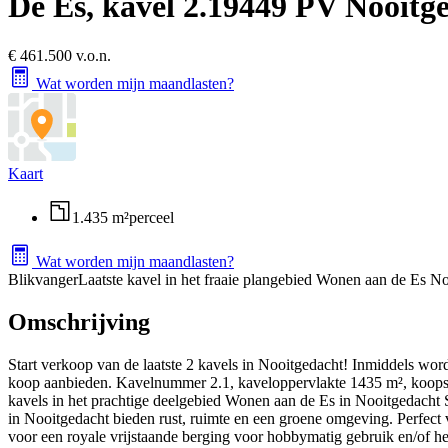
De Es, kavel 2.1
9449 PV Nooitg
€ 461.500 v.o.n.
Wat worden mijn maandlasten?
Kaart
1.435 m²
perceel
Wat worden mijn maandlasten?
Blikvanger
Laatste kavel in het fraaie plangebied Wonen aan de Es N
Omschrijving
Start verkoop van de laatste 2 kavels in Nooitgedacht! Inmiddels wor
koop aanbieden. Kavelnummer 2.1, kaveloppervlakte 1435 m², koops
kavels in het prachtige deelgebied Wonen aan de Es in Nooitgedacht S
in Nooitgedacht bieden rust, ruimte en een groene omgeving. Perfect 
voor een royale vrijstaande berging voor hobbymatig gebruik en/of he