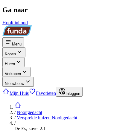
Ga naar
Hoofdinhoud
Menu
Kopen
Huren
Verkopen
Nieuwbouw
Mijn Huis
Favorieten
Inloggen
/
Nooitgedacht
/
Verspreide huizen Nooitgedacht
/
De Es, kavel 2.1