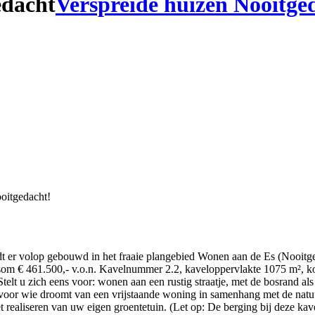
edacht
Verspreide huizen Nooitge
ooitgedacht!
dt er volop gebouwd in het fraaie plangebied Wonen aan de Es (Nooitge
om € 461.500,- v.o.n. Kavelnummer 2.2, kaveloppervlakte 1075 m², k
telt u zich eens voor: wonen aan een rustig straatje, met de bosrand a
voor wie droomt van een vrijstaande woning in samenhang met de natuur
t realiseren van uw eigen groentetuin. (Let op: De berging bij deze kav