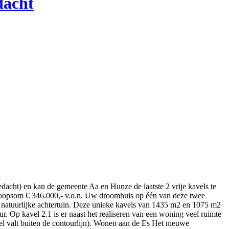
dacht
dacht) en kan de gemeente Aa en Hunze de laatste 2 vrije kavels te
oopsom € 346.000,- v.o.n. Uw droomhuis op één van deze twee
ls natuurlijke achtertuin. Deze unieke kavels van 1435 m2 en 1075 m2
. Op kavel 2.1 is er naast het realiseren van een woning veel ruimte
el valt buiten de contourlijn). Wonen aan de Es Het nieuwe