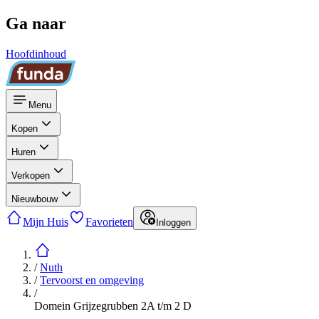
Ga naar
Hoofdinhoud
Menu
Kopen
Huren
Verkopen
Nieuwbouw
Mijn Huis
Favorieten
Inloggen
/
Nuth
/
Tervoorst en omgeving
/
Domein Grijzegrubben 2A t/m 2 D