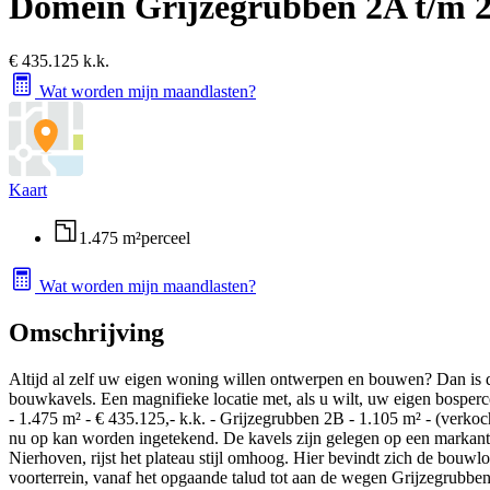
Domein Grijzegrubben 2A t/m 
€ 435.125 k.k.
Wat worden mijn maandlasten?
Kaart
1.475 m²
perceel
Wat worden mijn maandlasten?
Omschrijving
Altijd al zelf uw eigen woning willen ontwerpen en bouwen? Dan is d
bouwkavels. Een magnifieke locatie met, als u wilt, uw eigen bosperc
- 1.475 m² - € 435.125,- k.k. - Grijzegrubben 2B - 1.105 m² - (verko
nu op kan worden ingetekend. De kavels zijn gelegen op een markante 
Nierhoven, rijst het plateau stijl omhoog. Hier bevindt zich de bouwlo
voorterrein, vanaf het opgaande talud tot aan de wegen Grijzegrubbe