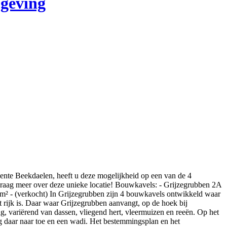
mgeving
ente Beekdaelen, heeft u deze mogelijkheid op een van de 4
 graag meer over deze unieke locatie! Bouwkavels: - Grijzegrubben 2A
0 m² - (verkocht) In Grijzegrubben zijn 4 bouwkavels ontwikkeld waar
 rijk is. Daar waar Grijzegrubben aanvangt, op de hoek bij
ig, variërend van dassen, vliegend hert, vleermuizen en reeën. Op het
g daar naar toe en een wadi. Het bestemmingsplan en het