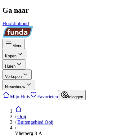
Ga naar
Hoofdinhoud
Menu
Kopen
Huren
Verkopen
Nieuwbouw
Mijn Huis
Favorieten
Inloggen
/
Ooij
/
Buitengebied Ooij
/
Vlietberg 8-A