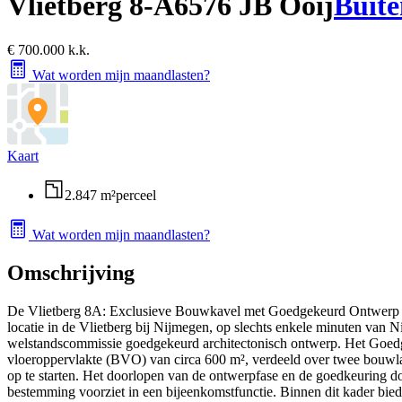
Vlietberg 8-A
6576 JB Ooij
Buite
€ 700.000 k.k.
Wat worden mijn maandlasten?
Kaart
2.847 m²
perceel
Wat worden mijn maandlasten?
Omschrijving
De Vlietberg 8A: Exclusieve Bouwkavel met Goedgekeurd Ontwerp (ca
locatie in de Vlietberg bij Nijmegen, op slechts enkele minuten van 
welstandscommissie goedgekeurd architectonisch ontwerp. Het Goedg
vloeroppervlakte (BVO) van circa 600 m², verdeeld over twee bouwla
op te starten. Het doorlopen van de ontwerpfase en de goedkeuring 
bestemming voorziet in een bijeenkomstfunctie. Binnen dit kader bie