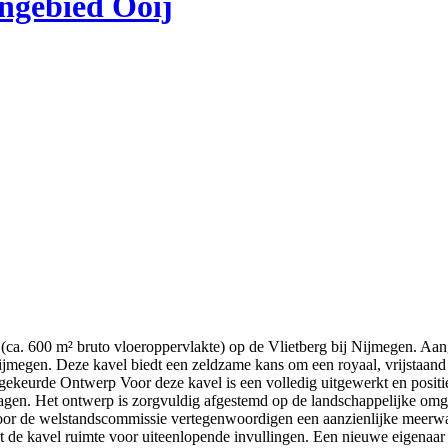
ngebied Ooij
. 600 m² bruto vloeroppervlakte) op de Vlietberg bij Nijmegen. Aan
Nijmegen. Deze kavel biedt een zeldzame kans om een royaal, vrijstaand 
ekeurde Ontwerp Voor deze kavel is een volledig uitgewerkt en posit
gen. Het ontwerp is zorgvuldig afgestemd op de landschappelijke omge
door de welstandscommissie vertegenwoordigen een aanzienlijke meerw
dt de kavel ruimte voor uiteenlopende invullingen. Een nieuwe eigena