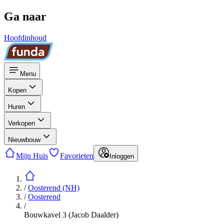
Ga naar
Hoofdinhoud
Menu
Kopen
Huren
Verkopen
Nieuwbouw
Mijn Huis
Favorieten
Inloggen
/
Oosterend (NH)
/
Oosterend
/
Bouwkavel 3 (Jacob Daalder)