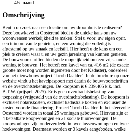
4½ maand
Omschrijving
Bent u op zoek naar een locatie om uw droomhuis te realiseren?
Deze bouwkavel in Oosterend biedt u de unieke kans om uw
woonwensen werkelijkheid te maken! Stel u voor: uw eigen oprit,
een tuin om van te genieten, en een woning die volledig is
afgestemd op uw smaak en leefstijl. Hier heeft u de kans om een
plek te creëren waar u en uw gezin jarenlang van kunnen genieten.
De bouwvoorschriften bieden de mogelijkheid om een vrijstaande
woning te bouwen. Het betreft een kavel van ca. 416 m2 (de exacte
grootte moet nog worden ingemeten door het Kadaster), onderdeel
van het nieuwbouwproject ‘Jacob Daalder’. In de brochure op onze
website vindt u het kavelpaspoort met daarin de bouwvoorschriften
en de overzichtstekeningen. De koopsom is € 239.405 k.k. incl.
B.T.W. (prijspeil 2025). Er is geen overdrachtsbelasting van
toepassing (vrijgesteld van de overdrachtsbelasting). De koopsom is
exclusief notariskosten, exclusief kadastrale kosten en exclusief de
kosten voor de financiering. Project 'Jacob Daalder' In het sfeervolle
Oosterend worden in totaal 25 woningen gebouwd. Hiervan zijn er
4 betaalbare koopwoningen en 21 sociale huurwoningen. De
koopwoningen zijn onderverdeeld in twee tussenwoningen en twee
hoekwoningen. Daarnaast worden er 3 kavels aangeboden, welke