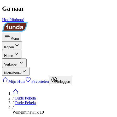
Ga naar
Hoofdinhoud
Menu
Kopen
Huren
Verkopen
Nieuwbouw
Mijn Huis
Favorieten
Inloggen
/
Oude Pekela
/
Oude Pekela
/
Wilhelminawijk 10