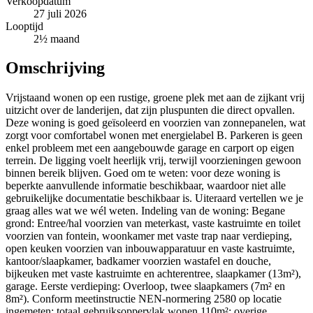
Verkoopdatum
27 juli 2026
Looptijd
2½ maand
Omschrijving
Vrijstaand wonen op een rustige, groene plek met aan de zijkant vrij
uitzicht over de landerijen, dat zijn pluspunten die direct opvallen.
Deze woning is goed geïsoleerd en voorzien van zonnepanelen, wat
zorgt voor comfortabel wonen met energielabel B. Parkeren is geen
enkel probleem met een aangebouwde garage en carport op eigen
terrein. De ligging voelt heerlijk vrij, terwijl voorzieningen gewoon
binnen bereik blijven. Goed om te weten: voor deze woning is
beperkte aanvullende informatie beschikbaar, waardoor niet alle
gebruikelijke documentatie beschikbaar is. Uiteraard vertellen we je
graag alles wat we wél weten. Indeling van de woning: Begane
grond: Entree/hal voorzien van meterkast, vaste kastruimte en toilet
voorzien van fontein, woonkamer met vaste trap naar verdieping,
open keuken voorzien van inbouwapparatuur en vaste kastruimte,
kantoor/slaapkamer, badkamer voorzien wastafel en douche,
bijkeuken met vaste kastruimte en achterentree, slaapkamer (13m²),
garage. Eerste verdieping: Overloop, twee slaapkamers (7m² en
8m²). Conform meetinstructie NEN-normering 2580 op locatie
ingemeten: totaal gebruiksoppervlak wonen 110m²; overige