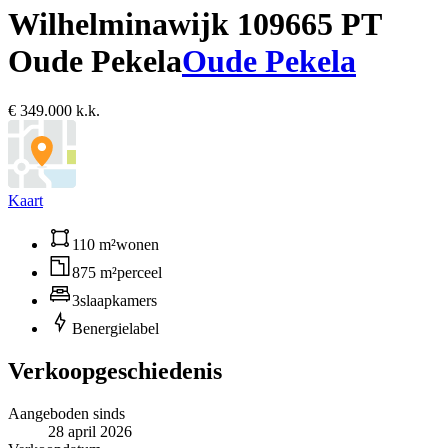
Wilhelminawijk 10
9665 PT
Oude Pekela
Oude Pekela
€ 349.000 k.k.
Kaart
110 m²
wonen
875 m²
perceel
3
slaapkamers
B
energielabel
Verkoopgeschiedenis
Aangeboden sinds
28 april 2026