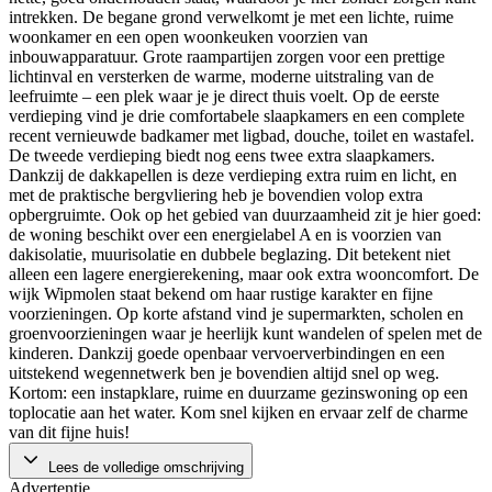
intrekken. De begane grond verwelkomt je met een lichte, ruime
woonkamer en een open woonkeuken voorzien van
inbouwapparatuur. Grote raampartijen zorgen voor een prettige
lichtinval en versterken de warme, moderne uitstraling van de
leefruimte – een plek waar je je direct thuis voelt. Op de eerste
verdieping vind je drie comfortabele slaapkamers en een complete
recent vernieuwde badkamer met ligbad, douche, toilet en wastafel.
De tweede verdieping biedt nog eens twee extra slaapkamers.
Dankzij de dakkapellen is deze verdieping extra ruim en licht, en
met de praktische bergvliering heb je bovendien volop extra
opbergruimte. Ook op het gebied van duurzaamheid zit je hier goed:
de woning beschikt over een energielabel A en is voorzien van
dakisolatie, muurisolatie en dubbele beglazing. Dit betekent niet
alleen een lagere energierekening, maar ook extra wooncomfort. De
wijk Wipmolen staat bekend om haar rustige karakter en fijne
voorzieningen. Op korte afstand vind je supermarkten, scholen en
groenvoorzieningen waar je heerlijk kunt wandelen of spelen met de
kinderen. Dankzij goede openbaar vervoerverbindingen en een
uitstekend wegennetwerk ben je bovendien altijd snel op weg.
Kortom: een instapklare, ruime en duurzame gezinswoning op een
toplocatie aan het water. Kom snel kijken en ervaar zelf de charme
van dit fijne huis!
Lees de volledige omschrijving
Advertentie