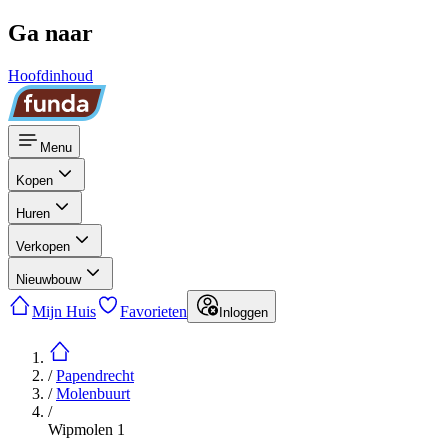
Ga naar
Hoofdinhoud
Menu
Kopen
Huren
Verkopen
Nieuwbouw
Mijn Huis
Favorieten
Inloggen
/
Papendrecht
/
Molenbuurt
/
Wipmolen 1