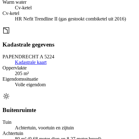
Warm water
Cv-ketel
Cv-ketel
HR Nefit Trendline II (gas gestookt combiketel uit 2016)
Kadastrale gegevens
PAPENDRECHT A 5224
Kadastrale kaart
Oppervlakte
205 m²
Eigendomssituatie
Volle eigendom
Buitenruimte
Tuin
Achtertuin, voortuin en zijtuin
Achtertuin
80 m² (9,68 meter diep en 8,27 meter breed)