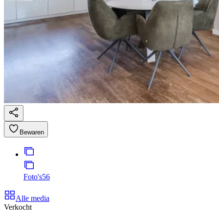
Bewaren
Foto's
56
Alle media
Verkocht