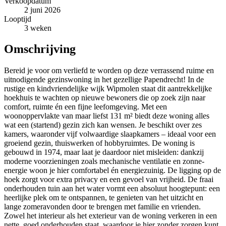
Verkoopdatum
2 juni 2026
Looptijd
3 weken
Omschrijving
Bereid je voor om verliefd te worden op deze verrassend ruime en
uitnodigende gezinswoning in het gezellige Papendrecht! In de
rustige en kindvriendelijke wijk Wipmolen staat dit aantrekkelijke
hoekhuis te wachten op nieuwe bewoners die op zoek zijn naar
comfort, ruimte én een fijne leefomgeving. Met een
woonoppervlakte van maar liefst 131 m² biedt deze woning alles
wat een (startend) gezin zich kan wensen. Je beschikt over zes
kamers, waaronder vijf volwaardige slaapkamers – ideaal voor een
groeiend gezin, thuiswerken of hobbyruimtes. De woning is
gebouwd in 1974, maar laat je daardoor niet misleiden: dankzij
moderne voorzieningen zoals mechanische ventilatie en zonne-
energie woon je hier comfortabel én energiezuinig. De ligging op de
hoek zorgt voor extra privacy en een gevoel van vrijheid. De fraai
onderhouden tuin aan het water vormt een absoluut hoogtepunt: een
heerlijke plek om te ontspannen, te genieten van het uitzicht en
lange zomeravonden door te brengen met familie en vrienden.
Zowel het interieur als het exterieur van de woning verkeren in een
nette, goed onderhouden staat, waardoor je hier zonder zorgen kunt