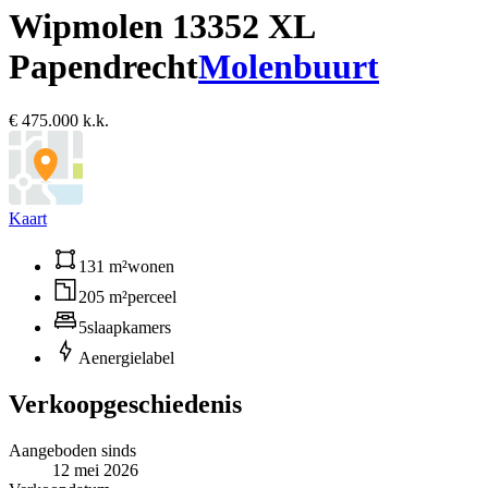
Wipmolen 1
3352 XL
Papendrecht
Molenbuurt
€ 475.000 k.k.
Kaart
131 m²
wonen
205 m²
perceel
5
slaapkamers
A
energielabel
Verkoopgeschiedenis
Aangeboden sinds
12 mei 2026