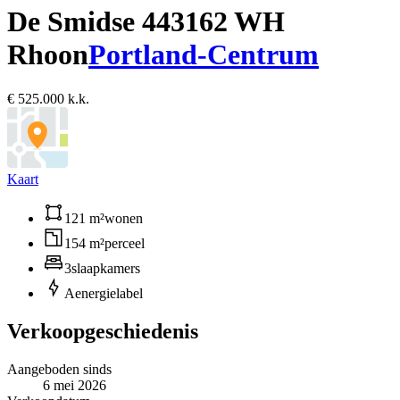
De Smidse 44
3162 WH
Rhoon
Portland-Centrum
€ 525.000 k.k.
Kaart
121 m²
wonen
154 m²
perceel
3
slaapkamers
A
energielabel
Verkoopgeschiedenis
Aangeboden sinds
6 mei 2026