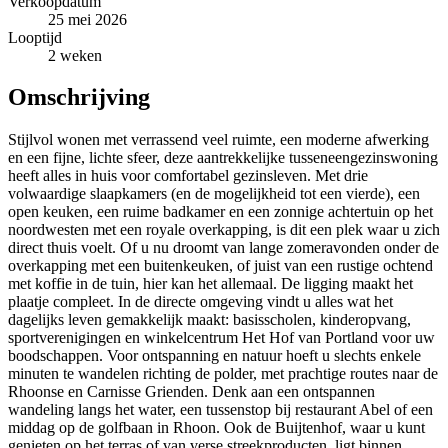
Verkoopdatum
25 mei 2026
Looptijd
2 weken
Omschrijving
Stijlvol wonen met verrassend veel ruimte, een moderne afwerking
en een fijne, lichte sfeer, deze aantrekkelijke tusseneengezinswoning
heeft alles in huis voor comfortabel gezinsleven. Met drie
volwaardige slaapkamers (en de mogelijkheid tot een vierde), een
open keuken, een ruime badkamer en een zonnige achtertuin op het
noordwesten met een royale overkapping, is dit een plek waar u zich
direct thuis voelt. Of u nu droomt van lange zomeravonden onder de
overkapping met een buitenkeuken, of juist van een rustige ochtend
met koffie in de tuin, hier kan het allemaal. De ligging maakt het
plaatje compleet. In de directe omgeving vindt u alles wat het
dagelijks leven gemakkelijk maakt: basisscholen, kinderopvang,
sportverenigingen en winkelcentrum Het Hof van Portland voor uw
boodschappen. Voor ontspanning en natuur hoeft u slechts enkele
minuten te wandelen richting de polder, met prachtige routes naar de
Rhoonse en Carnisse Grienden. Denk aan een ontspannen
wandeling langs het water, een tussenstop bij restaurant Abel of een
middag op de golfbaan in Rhoon. Ook de Buijtenhof, waar u kunt
genieten op het terras of van verse streekproducten, ligt binnen