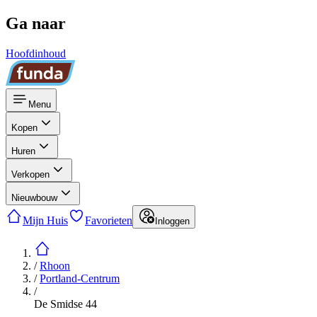
Ga naar
Hoofdinhoud
Menu
Kopen
Huren
Verkopen
Nieuwbouw
Mijn Huis
Favorieten
Inloggen
/
Rhoon
/
Portland-Centrum
/
De Smidse 44