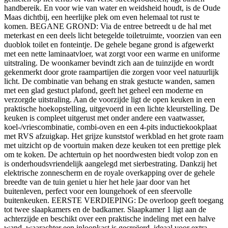
handbereik. En voor wie van water en weidsheid houdt, is de Oude
Maas dichtbij, een heerlijke plek om even helemaal tot rust te
komen. BEGANE GROND: Via de entree betreedt u de hal met
meterkast en een deels licht betegelde toiletruimte, voorzien van een
duoblok toilet en fonteintje. De gehele begane grond is afgewerkt
met een nette laminaatvloer, wat zorgt voor een warme en uniforme
uitstraling. De woonkamer bevindt zich aan de tuinzijde en wordt
gekenmerkt door grote raampartijen die zorgen voor veel natuurlijk
licht. De combinatie van behang en strak gestucte wanden, samen
met een glad gestuct plafond, geeft het geheel een moderne en
verzorgde uitstraling. Aan de voorzijde ligt de open keuken in een
praktische hoekopstelling, uitgevoerd in een lichte kleurstelling. De
keuken is compleet uitgerust met onder andere een vaatwasser,
koel-/vriescombinatie, combi-oven en een 4-pits inductiekookplaat
met RVS afzuigkap. Het grijze kunststof werkblad en het grote raam
met uitzicht op de voortuin maken deze keuken tot een prettige plek
om te koken. De achtertuin op het noordwesten biedt volop zon en
is onderhoudsvriendelijk aangelegd met sierbestrating. Dankzij het
elektrische zonnescherm en de royale overkapping over de gehele
breedte van de tuin geniet u hier het hele jaar door van het
buitenleven, perfect voor een loungehoek of een sfeervolle
buitenkeuken. EERSTE VERDIEPING: De overloop geeft toegang
tot twee slaapkamers en de badkamer. Slaapkamer 1 ligt aan de
achterzijde en beschikt over een praktische indeling met een halve
wand, waarachter een inloopkast is gecreëerd, ideaal voor extra