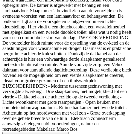
opbergruimte. De kamer is afgewerkt met behang en een
laminaatvloer. Slaapkamer 2 bevindt zich aan de voorzijde en is
eveneens voorzien van een laminaatvloer en behangwanden. De
badkamer ligt aan de voorzijde en is uitgevoerd in een lichte
kleurstelling. Hier vindt u een douchecabine, een wastafelmeubel
met spiegelkast en een tweede duoblok toilet, alles wat u nodig heeft
voor een comfortabele start van de dag. TWEEDE VERDIEPING:
De voorzolder biedt ruimte voor de opstelling van de cv-ketel en de
aansluitingen voor wasmachine en droger. Daarnaast is er praktische
bergruimte achter de knieschotten. Dankzij de dakkapel aan de
achterzijde is hier een volwaardige derde slaapkamer gerealiseerd,
met extra lichtinval en ruimte. Aan de voorzijde zorgt een Velux
dakraam voor aanvullende daglichttoetreding. Deze verdieping biedt
bovendien de mogelijkheid om een vierde slaapkamer te creëren,
ideaal voor grotere gezinnen of een thuiswerkplek.
BIJZONDERHEDEN: - Moderne tusseneengezinswoning met
verzorgde afwerking - Drie slaapkamers, met mogelijkheid tot een
vierde - Dakkapel aan de achterzijde op de tweede verdieping -
Lichte woonkamer met grote raampartijen - Open keuken met
complete inbouwapparatuur - Ruime badkamer met tweede toilet -
Achtertuin op het noordwesten met veel zon - Grote overkapping
over de gehele breedte van de tuin - Elektrisch zonnescherm
aanwezig - Gelegen nabij voorzieningen, natuur en
recreatiegebieden Makelaar: Marco Bos