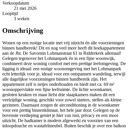
Verkoopdatum
21 mei 2026
Looptijd
3 weken
Omschrijving
Wonen op een rustige locatie met vrij uitzicht én alle voorzieningen
binnen handbereik! Dit en nog veel meer heeft dit hoekappartement
aan de Jhr. De Savornin Lohmanstraat 61 in Ridderkerk allemaal!
Gelegen tegenover het Lohmanpark én in een fijne woonwijk,
combineert deze woning comfort met een prettige leefomgeving. De
ligging is ideaal: een rustige woonomgeving met het Lohmanpark
echt letterlijk voor je, ideaal voor een ontspannen wandeling, terwijl
alle dagelijkse voorzieningen binnen handbereik zijn. Het
appartement zelf is netjes onderhouden en biedt met ca. 69 m²
woonoppervlakte een fijne leefruimte. De lichte woonkamer,
gesloten keuken en maar liefst drie slaapkamers maken dit een
veelzijdige woning, geschikt voor zowel starters, stellen als kleine
gezinnen. Daarnaast zorgen de airconditioning in de woonkamer
voor een prettig binnenklimaat, het hele jaar door. Gelegen op de
bovenste verdieping geniet je hier van rust, privacy en een mooi
uitzicht. De badkamer is modern afgewerkt en voorzien van een
inloopdouche en wastafelmeubel. Buiten beschik je over een balkon