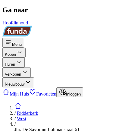
Ga naar
Hoofdinhoud
Menu
Kopen
Huren
Verkopen
Nieuwbouw
Mijn Huis
Favorieten
Inloggen
/
Ridderkerk
/
West
/
Jhr. De Savornin Lohmanstraat 61