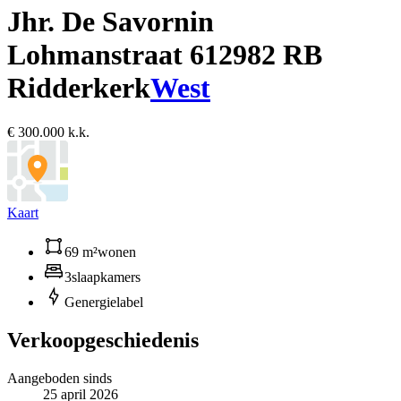
Jhr. De Savornin
Lohmanstraat 61
2982 RB
Ridderkerk
West
€ 300.000 k.k.
Kaart
69 m²
wonen
3
slaapkamers
G
energielabel
Verkoopgeschiedenis
Aangeboden sinds
25 april 2026