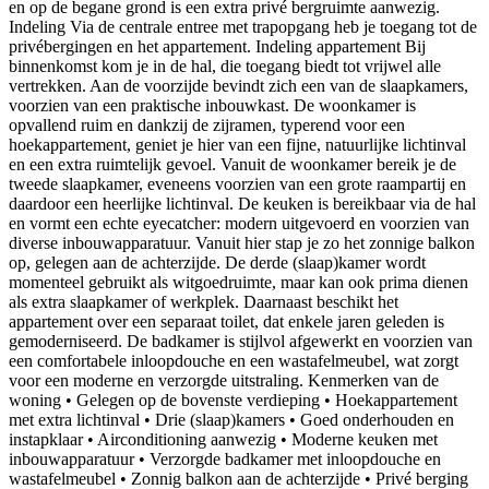
en op de begane grond is een extra privé bergruimte aanwezig.
Indeling Via de centrale entree met trapopgang heb je toegang tot de
privébergingen en het appartement. Indeling appartement Bij
binnenkomst kom je in de hal, die toegang biedt tot vrijwel alle
vertrekken. Aan de voorzijde bevindt zich een van de slaapkamers,
voorzien van een praktische inbouwkast. De woonkamer is
opvallend ruim en dankzij de zijramen, typerend voor een
hoekappartement, geniet je hier van een fijne, natuurlijke lichtinval
en een extra ruimtelijk gevoel. Vanuit de woonkamer bereik je de
tweede slaapkamer, eveneens voorzien van een grote raampartij en
daardoor een heerlijke lichtinval. De keuken is bereikbaar via de hal
en vormt een echte eyecatcher: modern uitgevoerd en voorzien van
diverse inbouwapparatuur. Vanuit hier stap je zo het zonnige balkon
op, gelegen aan de achterzijde. De derde (slaap)kamer wordt
momenteel gebruikt als witgoedruimte, maar kan ook prima dienen
als extra slaapkamer of werkplek. Daarnaast beschikt het
appartement over een separaat toilet, dat enkele jaren geleden is
gemoderniseerd. De badkamer is stijlvol afgewerkt en voorzien van
een comfortabele inloopdouche en een wastafelmeubel, wat zorgt
voor een moderne en verzorgde uitstraling. Kenmerken van de
woning • Gelegen op de bovenste verdieping • Hoekappartement
met extra lichtinval • Drie (slaap)kamers • Goed onderhouden en
instapklaar • Airconditioning aanwezig • Moderne keuken met
inbouwapparatuur • Verzorgde badkamer met inloopdouche en
wastafelmeubel • Zonnig balkon aan de achterzijde • Privé berging