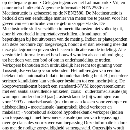
op de begane grond • Gelegen tegenover het Lohmanpark • Vrij en
panoramisch uitzicht Algemene informatie: NEN2580: de
Meetinstructie is gebaseerd op de NEN2580. De Meetinstructie is
bedoeld om een eenduidige manier van meten toe te passen voor het
geven van een indicatie van de gebruiksoppervlakte. De
Meetinstructie sluit verschillen in meetuitkomsten niet volledig uit,
door bijvoorbeeld interpretatieverschillen, afrondingen of
beperkingen bij het uitvoeren van de meting. Indien er plattegronden
aan deze brochure zijn toegevoegd, houdt u er dan rekening mee dat
deze plattegronden geven slechts een indicatie van de indeling. Alle
verstrekte informatie moet beschouwd worden als een uitnodiging
tot het doen van een bod of om in onderhandeling te treden.
Verkopers behouden zich uitdrukkelijk het recht tot gunning voor.
Tussentijdse verkoop voorbehouden. Het uitbrengen van een bod
betekent niet automatisch dat u in onderhandeling bent. Bij meerdere
serieuze kandidaten kan verkoper besluiten tot een inschrijving. De
koopovereenkomst betreft een standaard-NVM koopovereenkomst
met een aantal aanvullende artikelen, zoals: - ouderdomsclausule (bij
woningen ouder dan 20 jaar) - asbestclausule (bij woningen van
voor 1993) - notarisclausule (maximum aan kosten voor verkoper en
tijdsbepaling) - meetclausule (aansprakelijkheid verkoper en
makelaar) - voorbehoud akkoord hypotheekbank verkoper (indien
van toepassing) - niet-bewonersclausule (indien van toepassing) -
overige clausules voor zover van toepassing Deze informatie is door
ons met de nodige zorgvuldigheid samengesteld. Onzerzijds wordt