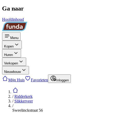
Ga naar
Hoofdinhoud
Menu
Kopen
Huren
Verkopen
Nieuwbouw
Mijn Huis
Favorieten
Inloggen
/
Ridderkerk
/
Slikkerveer
/
Sweelinckstraat 56