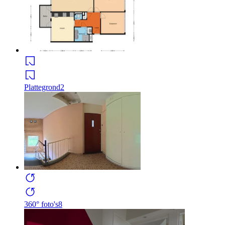
Plattegrond
2
360° foto's
8