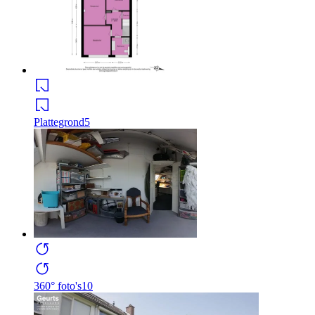
Plattegrond
5
360° foto's
10