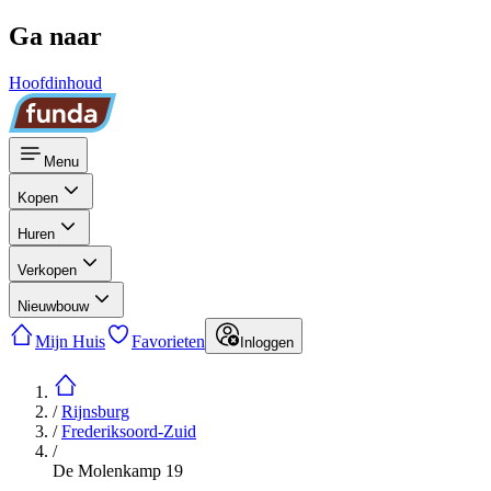
Ga naar
Hoofdinhoud
Menu
Kopen
Huren
Verkopen
Nieuwbouw
Mijn Huis
Favorieten
Inloggen
/
Rijnsburg
/
Frederiksoord-Zuid
/
De Molenkamp 19