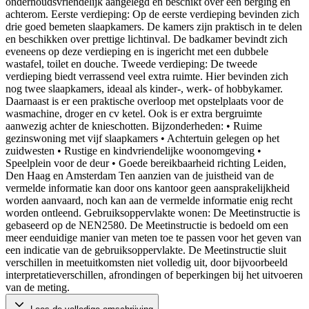
onderhoudsvriendelijk aangelegd en beschikt over een berging en
achterom. Eerste verdieping: Op de eerste verdieping bevinden zich
drie goed bemeten slaapkamers. De kamers zijn praktisch in te delen
en beschikken over prettige lichtinval. De badkamer bevindt zich
eveneens op deze verdieping en is ingericht met een dubbele
wastafel, toilet en douche. Tweede verdieping: De tweede
verdieping biedt verrassend veel extra ruimte. Hier bevinden zich
nog twee slaapkamers, ideaal als kinder-, werk- of hobbykamer.
Daarnaast is er een praktische overloop met opstelplaats voor de
wasmachine, droger en cv ketel. Ook is er extra bergruimte
aanwezig achter de knieschotten. Bijzonderheden: • Ruime
gezinswoning met vijf slaapkamers • Achtertuin gelegen op het
zuidwesten • Rustige en kindvriendelijke woonomgeving •
Speelplein voor de deur • Goede bereikbaarheid richting Leiden,
Den Haag en Amsterdam Ten aanzien van de juistheid van de
vermelde informatie kan door ons kantoor geen aansprakelijkheid
worden aanvaard, noch kan aan de vermelde informatie enig recht
worden ontleend. Gebruiksoppervlakte wonen: De Meetinstructie is
gebaseerd op de NEN2580. De Meetinstructie is bedoeld om een
meer eenduidige manier van meten toe te passen voor het geven van
een indicatie van de gebruiksoppervlakte. De Meetinstructie sluit
verschillen in meetuitkomsten niet volledig uit, door bijvoorbeeld
interpretatieverschillen, afrondingen of beperkingen bij het uitvoeren
van de meting.