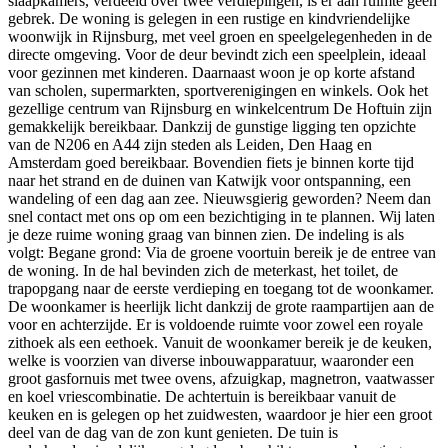
slaapkamers, verdeeld over twee verdiepingen, is er aan ruimte geen
gebrek. De woning is gelegen in een rustige en kindvriendelijke
woonwijk in Rijnsburg, met veel groen en speelgelegenheden in de
directe omgeving. Voor de deur bevindt zich een speelplein, ideaal
voor gezinnen met kinderen. Daarnaast woon je op korte afstand
van scholen, supermarkten, sportverenigingen en winkels. Ook het
gezellige centrum van Rijnsburg en winkelcentrum De Hoftuin zijn
gemakkelijk bereikbaar. Dankzij de gunstige ligging ten opzichte
van de N206 en A44 zijn steden als Leiden, Den Haag en
Amsterdam goed bereikbaar. Bovendien fiets je binnen korte tijd
naar het strand en de duinen van Katwijk voor ontspanning, een
wandeling of een dag aan zee. Nieuwsgierig geworden? Neem dan
snel contact met ons op om een bezichtiging in te plannen. Wij laten
je deze ruime woning graag van binnen zien. De indeling is als
volgt: Begane grond: Via de groene voortuin bereik je de entree van
de woning. In de hal bevinden zich de meterkast, het toilet, de
trapopgang naar de eerste verdieping en toegang tot de woonkamer.
De woonkamer is heerlijk licht dankzij de grote raampartijen aan de
voor en achterzijde. Er is voldoende ruimte voor zowel een royale
zithoek als een eethoek. Vanuit de woonkamer bereik je de keuken,
welke is voorzien van diverse inbouwapparatuur, waaronder een
groot gasfornuis met twee ovens, afzuigkap, magnetron, vaatwasser
en koel vriescombinatie. De achtertuin is bereikbaar vanuit de
keuken en is gelegen op het zuidwesten, waardoor je hier een groot
deel van de dag van de zon kunt genieten. De tuin is