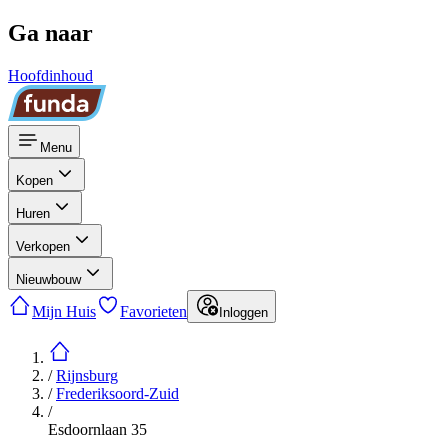
Ga naar
Hoofdinhoud
Menu
Kopen
Huren
Verkopen
Nieuwbouw
Mijn Huis
Favorieten
Inloggen
/
Rijnsburg
/
Frederiksoord-Zuid
/
Esdoornlaan 35