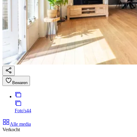
Bewaren
Foto's
44
Alle media
Verkocht