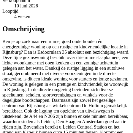
Verkoopdatum
10 juni 2026
Looptijd
4 weken
Omschrijving
Ben je op zoek naar een ruime, goed onderhouden én
energiezuinige woning op een rustige en kindvriendelijke locatie in
Rijnsburg? Dan is Esdoornlaan 35 absoluut een bezichtiging waard.
Deze fijne gezinswoning beschikt over drie ruime slaapkamers, een
lichte woonkamer met open keuken en een zonnige achtertuin
gelegen aan het water. Dankzij de rustige ligging in een autoluwe
straat, gecombineerd met diverse voorzieningen in de directe
omgeving, is dit een ideale woning voor starters en jonge gezinnen.
De woning is gelegen in een prettige en kindvriendelijke woonwijk
in Rijnsburg. In de directe omgeving bevinden zich diverse
speeltuinen, scholen, sportverenigingen en winkels voor de
dagelijkse boodschappen. Daarnaast zijn zowel het gezellige
centrum van Rijnsburg als winkelcentrum De Hoftuin gemakkelijk
bereikbaar. Ook de ligging ten opzichte van uitvalswegen is
uitstekend; de A44 en N206 zijn binnen enkele minuten bereikbaar,
waardoor steden als Leiden, Den Haag en Amsterdam goed aan te
rijden zijn. Bovendien bereikt u Leiden Centraal Station en het
strand van Katwijk binnen circa 15 minuten fietsen. Kortom: een