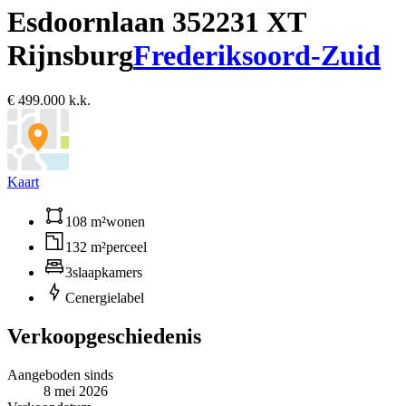
Esdoornlaan 35
2231 XT
Rijnsburg
Frederiksoord-Zuid
€ 499.000 k.k.
Kaart
108 m²
wonen
132 m²
perceel
3
slaapkamers
C
energielabel
Verkoopgeschiedenis
Aangeboden sinds
8 mei 2026