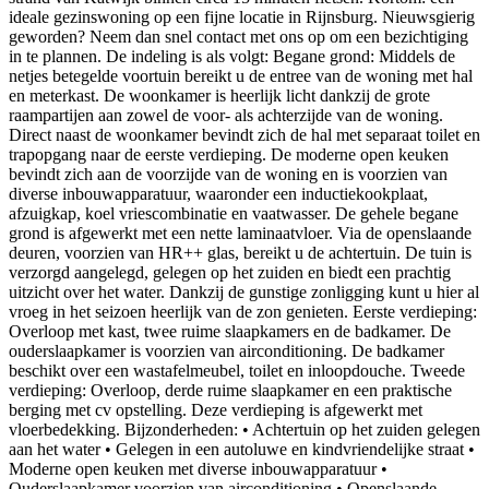
ideale gezinswoning op een fijne locatie in Rijnsburg. Nieuwsgierig
geworden? Neem dan snel contact met ons op om een bezichtiging
in te plannen. De indeling is als volgt: Begane grond: Middels de
netjes betegelde voortuin bereikt u de entree van de woning met hal
en meterkast. De woonkamer is heerlijk licht dankzij de grote
raampartijen aan zowel de voor- als achterzijde van de woning.
Direct naast de woonkamer bevindt zich de hal met separaat toilet en
trapopgang naar de eerste verdieping. De moderne open keuken
bevindt zich aan de voorzijde van de woning en is voorzien van
diverse inbouwapparatuur, waaronder een inductiekookplaat,
afzuigkap, koel vriescombinatie en vaatwasser. De gehele begane
grond is afgewerkt met een nette laminaatvloer. Via de openslaande
deuren, voorzien van HR++ glas, bereikt u de achtertuin. De tuin is
verzorgd aangelegd, gelegen op het zuiden en biedt een prachtig
uitzicht over het water. Dankzij de gunstige zonligging kunt u hier al
vroeg in het seizoen heerlijk van de zon genieten. Eerste verdieping:
Overloop met kast, twee ruime slaapkamers en de badkamer. De
ouderslaapkamer is voorzien van airconditioning. De badkamer
beschikt over een wastafelmeubel, toilet en inloopdouche. Tweede
verdieping: Overloop, derde ruime slaapkamer en een praktische
berging met cv opstelling. Deze verdieping is afgewerkt met
vloerbedekking. Bijzonderheden: • Achtertuin op het zuiden gelegen
aan het water • Gelegen in een autoluwe en kindvriendelijke straat •
Moderne open keuken met diverse inbouwapparatuur •
Ouderslaapkamer voorzien van airconditioning • Openslaande