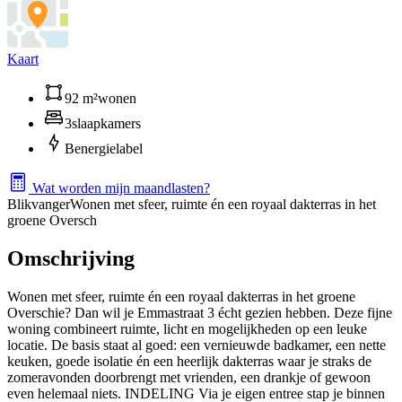
Kaart
92 m²
wonen
3
slaapkamers
B
energielabel
Wat worden mijn maandlasten?
Blikvanger
Wonen met sfeer, ruimte én een royaal dakterras in het
groene Oversch
Omschrijving
Wonen met sfeer, ruimte én een royaal dakterras in het groene
Overschie? Dan wil je Emmastraat 3 écht gezien hebben. Deze fijne
woning combineert ruimte, licht en mogelijkheden op een leuke
locatie. De basis staat al goed: een vernieuwde badkamer, een nette
keuken, goede isolatie én een heerlijk dakterras waar je straks de
zomeravonden doorbrengt met vrienden, een drankje of gewoon
even helemaal niets. INDELING Via je eigen entree stap je binnen