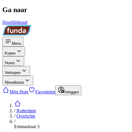
Ga naar
Hoofdinhoud
Menu
Kopen
Huren
Verkopen
Nieuwbouw
Mijn Huis
Favorieten
Inloggen
/
Rotterdam
/
Overschie
/
Emmastraat 3