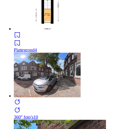
Plattegrond
4
360° foto's
10