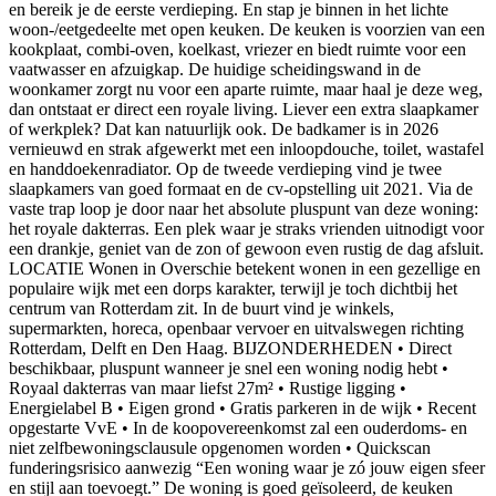
en bereik je de eerste verdieping. En stap je binnen in het lichte
woon-/eetgedeelte met open keuken. De keuken is voorzien van een
kookplaat, combi-oven, koelkast, vriezer en biedt ruimte voor een
vaatwasser en afzuigkap. De huidige scheidingswand in de
woonkamer zorgt nu voor een aparte ruimte, maar haal je deze weg,
dan ontstaat er direct een royale living. Liever een extra slaapkamer
of werkplek? Dat kan natuurlijk ook. De badkamer is in 2026
vernieuwd en strak afgewerkt met een inloopdouche, toilet, wastafel
en handdoekenradiator. Op de tweede verdieping vind je twee
slaapkamers van goed formaat en de cv-opstelling uit 2021. Via de
vaste trap loop je door naar het absolute pluspunt van deze woning:
het royale dakterras. Een plek waar je straks vrienden uitnodigt voor
een drankje, geniet van de zon of gewoon even rustig de dag afsluit.
LOCATIE Wonen in Overschie betekent wonen in een gezellige en
populaire wijk met een dorps karakter, terwijl je toch dichtbij het
centrum van Rotterdam zit. In de buurt vind je winkels,
supermarkten, horeca, openbaar vervoer en uitvalswegen richting
Rotterdam, Delft en Den Haag. BIJZONDERHEDEN • Direct
beschikbaar, pluspunt wanneer je snel een woning nodig hebt •
Royaal dakterras van maar liefst 27m² • Rustige ligging •
Energielabel B • Eigen grond • Gratis parkeren in de wijk • Recent
opgestarte VvE • In de koopovereenkomst zal een ouderdoms- en
niet zelfbewoningsclausule opgenomen worden • Quickscan
funderingsrisico aanwezig “Een woning waar je zó jouw eigen sfeer
en stijl aan toevoegt.” De woning is goed geïsoleerd, de keuken