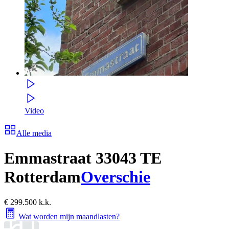
Video
Alle media
Emmastraat 3
3043 TE
Rotterdam
Overschie
€ 299.500 k.k.
Wat worden mijn maandlasten?