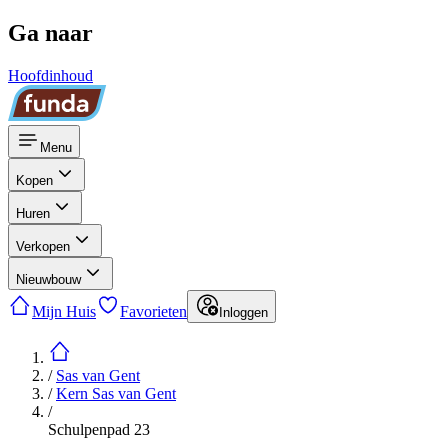
Ga naar
Hoofdinhoud
Menu
Kopen
Huren
Verkopen
Nieuwbouw
Mijn Huis
Favorieten
Inloggen
/
Sas van Gent
/
Kern Sas van Gent
/
Schulpenpad 23