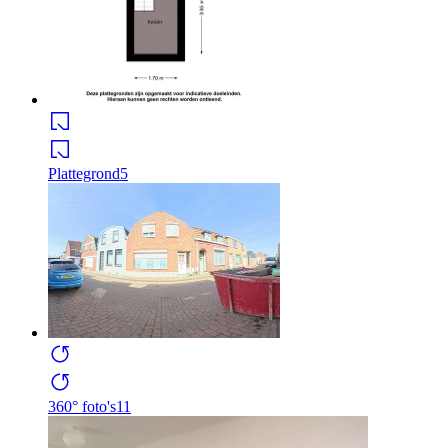
Plattegrond
5
360° foto's
11