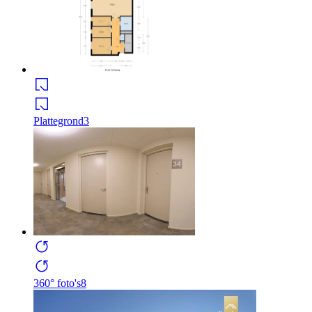
Plattegrond
3
360° foto's
8