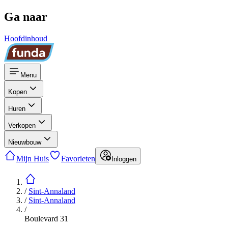
Ga naar
Hoofdinhoud
Menu
Kopen
Huren
Verkopen
Nieuwbouw
Mijn Huis
Favorieten
Inloggen
/
Sint-Annaland
/
Sint-Annaland
/
Boulevard 31