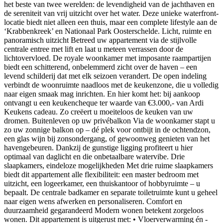
het beste van twee werelden: de levendigheid van de jachthaven en
de sereniteit van vrij uitzicht over het water. Deze unieke waterfront-
locatie biedt niet alleen een thuis, maar een complete lifestyle aan de
‘Krabbenkreek’ en Nationaal Park Oosterschelde. Licht, ruimte en
panoramisch uitzicht Betreed uw appartement via de stijlvolle
centrale entree met lift en laat u meteen verrassen door de
lichtovervloed. De royale woonkamer met imposante raampartijen
biedt een schitterend, onbelemmerd zicht over de haven – een
levend schilderij dat met elk seizoen verandert. De open indeling
verbindt de woonruimte naadloos met de keukenzone, die u volledig
naar eigen smaak mag inrichten. En hier komt het: bij aankoop
ontvangt u een keukencheque ter waarde van €3.000,- van Ardi
Keukens cadeau. Zo creëert u moeiteloos de keuken van uw
dromen. Buitenleven op uw privébalkon Via de woonkamer stapt u
zo uw zonnige balkon op – dé plek voor ontbijt in de ochtendzon,
een glas wijn bij zonsondergang, of gewoonweg genieten van het
havengebeuren. Dankzij de gunstige ligging profiteert u hier
optimaal van daglicht en die onbetaalbare watervibe. Drie
slaapkamers, eindeloze mogelijkheden Met drie ruime slaapkamers
biedt dit appartement alle flexibiliteit: een master bedroom met
uitzicht, een logeerkamer, een thuiskantoor of hobbyruimte – u
bepaalt. De centrale badkamer en separate toiletruimte kunt u geheel
naar eigen wens afwerken en personaliseren. Comfort en
duurzaamheid gegarandeerd Modern wonen betekent zorgeloos
wonen. Dit appartement is uitgerust met: • Vloerverwarming én -