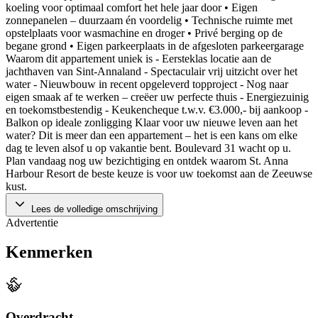
koeling voor optimaal comfort het hele jaar door • Eigen
zonnepanelen – duurzaam én voordelig • Technische ruimte met
opstelplaats voor wasmachine en droger • Privé berging op de
begane grond • Eigen parkeerplaats in de afgesloten parkeergarage
Waarom dit appartement uniek is - Eersteklas locatie aan de
jachthaven van Sint-Annaland - Spectaculair vrij uitzicht over het
water - Nieuwbouw in recent opgeleverd topproject - Nog naar
eigen smaak af te werken – creëer uw perfecte thuis - Energiezuinig
en toekomstbestendig - Keukencheque t.w.v. €3.000,- bij aankoop -
Balkon op ideale zonligging Klaar voor uw nieuwe leven aan het
water? Dit is meer dan een appartement – het is een kans om elke
dag te leven alsof u op vakantie bent. Boulevard 31 wacht op u.
Plan vandaag nog uw bezichtiging en ontdek waarom St. Anna
Harbour Resort de beste keuze is voor uw toekomst aan de Zeeuwse
kust.
Lees de volledige omschrijving
Advertentie
Kenmerken
Overdracht