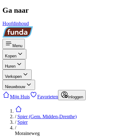
Ga naar
Hoofdinhoud
Menu
Kopen
Huren
Verkopen
Nieuwbouw
Mijn Huis
Favorieten
Inloggen
/
Spier (Gem. Midden-Drenthe)
/
Spier
/
Moraineweg