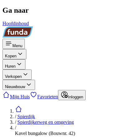
Ga naar
Hoofdinhoud
Menu
Kopen
Huren
Verkopen
Nieuwbouw
Mijn Huis
Favorieten
Inloggen
/
Spierdijk
/
Spierdijkerweg en omgeving
/
Kavel bungalow (Bouwnr. 42)