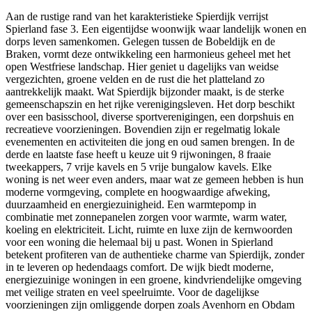
Aan de rustige rand van het karakteristieke Spierdijk verrijst
Spierland fase 3. Een eigentijdse woonwijk waar landelijk wonen en
dorps leven samenkomen. Gelegen tussen de Bobeldijk en de
Braken, vormt deze ontwikkeling een harmonieus geheel met het
open Westfriese landschap. Hier geniet u dagelijks van weidse
vergezichten, groene velden en de rust die het platteland zo
aantrekkelijk maakt. Wat Spierdijk bijzonder maakt, is de sterke
gemeenschapszin en het rijke verenigingsleven. Het dorp beschikt
over een basisschool, diverse sportverenigingen, een dorpshuis en
recreatieve voorzieningen. Bovendien zijn er regelmatig lokale
evenementen en activiteiten die jong en oud samen brengen. In de
derde en laatste fase heeft u keuze uit 9 rijwoningen, 8 fraaie
tweekappers, 7 vrije kavels en 5 vrije bungalow kavels. Elke
woning is net weer even anders, maar wat ze gemeen hebben is hun
moderne vormgeving, complete en hoogwaardige afweking,
duurzaamheid en energiezuinigheid. Een warmtepomp in
combinatie met zonnepanelen zorgen voor warmte, warm water,
koeling en elektriciteit. Licht, ruimte en luxe zijn de kernwoorden
voor een woning die helemaal bij u past. Wonen in Spierland
betekent profiteren van de authentieke charme van Spierdijk, zonder
in te leveren op hedendaags comfort. De wijk biedt moderne,
energiezuinige woningen in een groene, kindvriendelijke omgeving
met veilige straten en veel speelruimte. Voor de dagelijkse
voorzieningen zijn omliggende dorpen zoals Avenhorn en Obdam