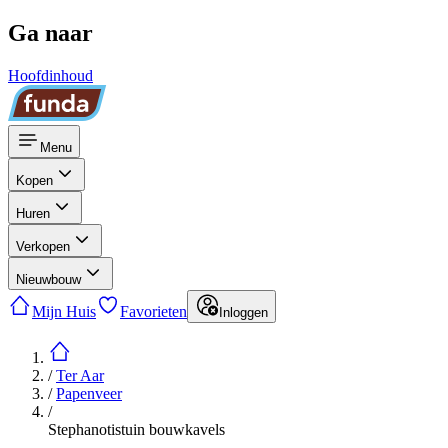
Ga naar
Hoofdinhoud
Menu
Kopen
Huren
Verkopen
Nieuwbouw
Mijn Huis
Favorieten
Inloggen
/
Ter Aar
/
Papenveer
/
Stephanotistuin bouwkavels