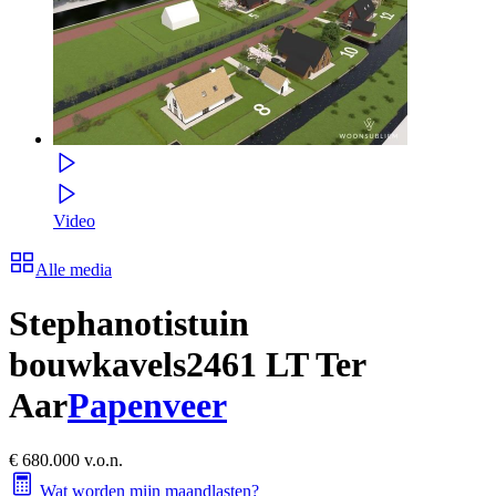
Video
Alle media
Stephanotistuin
bouwkavels
2461 LT Ter
Aar
Papenveer
€ 680.000 v.o.n.
Wat worden mijn maandlasten?