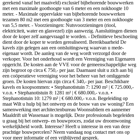
gerekend vanaf het maaiveld) exclusief bijbehorende bouwwerken
met een maximale goothoogte van 6 meter en een nokhoogte 10
meter. - Maximale oppervlakte van bijbehorende bouwwerken
tezamen 80 m2 met een goothoogte van 3 meter en een nokhoogte
van 5,5 meter. - Voorzieningen: Nutsvoorzieningen (riool,
elektriciteit, water en glasvezel) zijn aanwezig. Aansluitingen dienen
door de koper zelf aangevraagd te worden. - Definitieve beschoeiing
dient door de koper te worden gerealiseerd. Bereikbaarheid De
kavels zijn gelegen aan een ontsluitingsweg waarvan u mede-
eigenaar wordt. De aanleg van de weg wordt verzorgd door de
verkoper. Voor het onderhoud wordt een Vereniging van Eigenaren
opgericht. De kosten aan de VVE voor de gemeenschappelijke weg
zijn begroot op circa € 750,- per jaar. Daarnaast sluit u zich aan bij
een coöperatieve vereniging voor het beheer van het omliggende
groen. De kosten hiervan zijn circa € 340,- per jaar. Beschikbare
kavels en koopsommen: • Stephanotistuin 7: 1290 m² | € 725.000,-
v.o.n. • Stephanotistuin 8: 1281 m² | € 680.000,- v.o.n. •
Stephanotistuin 10: 1279 m² | € 680.000,- v.o.n. Begeleiding op
maat Wilt u hulp bij het ontwerp en de bouw van uw woning? Een
samenwerking met architectenbureau Woonsubliem en aannemer
Maaldrift uit Wassenaar is mogelijk. Deze professionals begeleiden
u graag bij het ontwerp- en bouwproces, zodat uw droomwoning
werkelijkheid wordt. Interesse? Heeft u interesse in een van deze
prachtige bouwpercelen? Neem vandaag nog contact met ons op
voor meer informatie of een vrijblijvend gesprek.