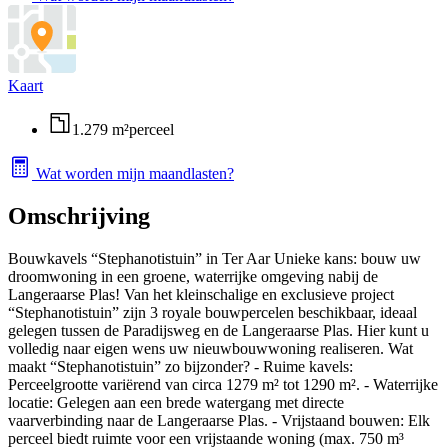
Kaart
1.279 m²
perceel
Wat worden mijn maandlasten?
Omschrijving
Bouwkavels “Stephanotistuin” in Ter Aar Unieke kans: bouw uw
droomwoning in een groene, waterrijke omgeving nabij de
Langeraarse Plas! Van het kleinschalige en exclusieve project
“Stephanotistuin” zijn 3 royale bouwpercelen beschikbaar, ideaal
gelegen tussen de Paradijsweg en de Langeraarse Plas. Hier kunt u
volledig naar eigen wens uw nieuwbouwwoning realiseren. Wat
maakt “Stephanotistuin” zo bijzonder? - Ruime kavels:
Perceelgrootte variërend van circa 1279 m² tot 1290 m². - Waterrijke
locatie: Gelegen aan een brede watergang met directe
vaarverbinding naar de Langeraarse Plas. - Vrijstaand bouwen: Elk
perceel biedt ruimte voor een vrijstaande woning (max. 750 m³