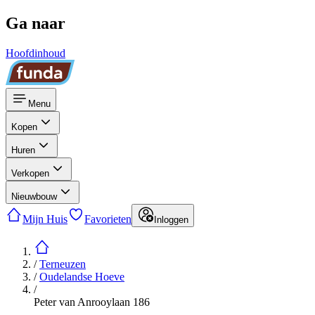
Ga naar
Hoofdinhoud
Menu
Kopen
Huren
Verkopen
Nieuwbouw
Mijn Huis
Favorieten
Inloggen
/
Terneuzen
/
Oudelandse Hoeve
/
Peter van Anrooylaan 186