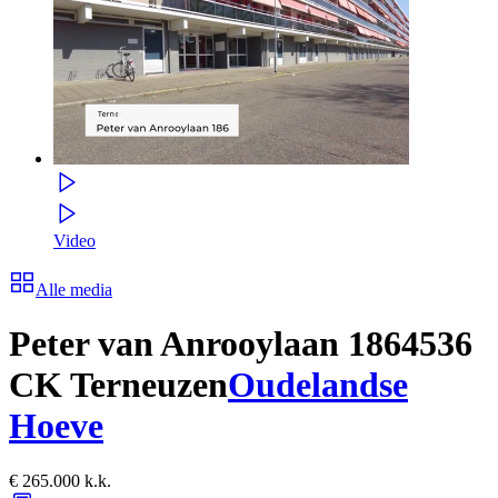
Video
Alle media
Peter van Anrooylaan 186
4536
CK Terneuzen
Oudelandse
Hoeve
€ 265.000 k.k.