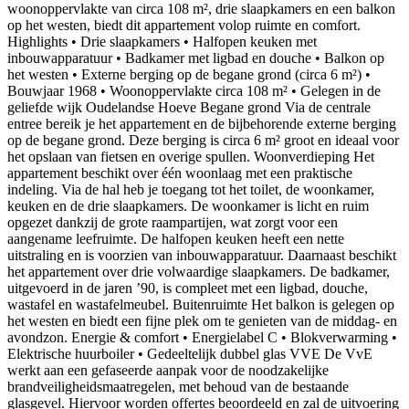
woonoppervlakte van circa 108 m², drie slaapkamers en een balkon
op het westen, biedt dit appartement volop ruimte en comfort.
Highlights • Drie slaapkamers • Halfopen keuken met
inbouwapparatuur • Badkamer met ligbad en douche • Balkon op
het westen • Externe berging op de begane grond (circa 6 m²) •
Bouwjaar 1968 • Woonoppervlakte circa 108 m² • Gelegen in de
geliefde wijk Oudelandse Hoeve Begane grond Via de centrale
entree bereik je het appartement en de bijbehorende externe berging
op de begane grond. Deze berging is circa 6 m² groot en ideaal voor
het opslaan van fietsen en overige spullen. Woonverdieping Het
appartement beschikt over één woonlaag met een praktische
indeling. Via de hal heb je toegang tot het toilet, de woonkamer,
keuken en de drie slaapkamers. De woonkamer is licht en ruim
opgezet dankzij de grote raampartijen, wat zorgt voor een
aangename leefruimte. De halfopen keuken heeft een nette
uitstraling en is voorzien van inbouwapparatuur. Daarnaast beschikt
het appartement over drie volwaardige slaapkamers. De badkamer,
uitgevoerd in de jaren ’90, is compleet met een ligbad, douche,
wastafel en wastafelmeubel. Buitenruimte Het balkon is gelegen op
het westen en biedt een fijne plek om te genieten van de middag- en
avondzon. Energie & comfort • Energielabel C • Blokverwarming •
Elektrische huurboiler • Gedeeltelijk dubbel glas VVE De VvE
werkt aan een gefaseerde aanpak voor de noodzakelijke
brandveiligheidsmaatregelen, met behoud van de bestaande
glasgevel. Hiervoor worden offertes beoordeeld en zal de uitvoering