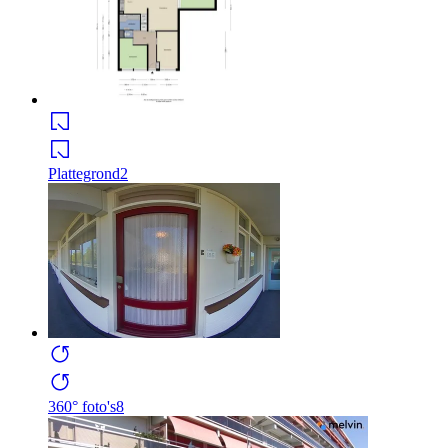
Plattegrond
2
360° foto's
8