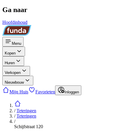
Ga naar
Hoofdinhoud
Menu
Kopen
Huren
Verkopen
Nieuwbouw
Mijn Huis
Favorieten
Inloggen
/
Teteringen
/
Teteringen
/
Schijfstraat 120