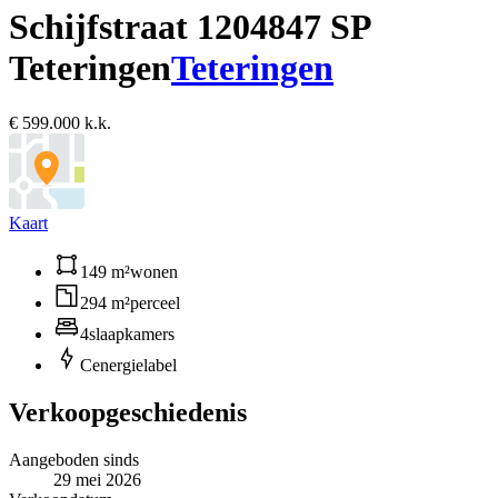
Schijfstraat 120
4847 SP
Teteringen
Teteringen
€ 599.000 k.k.
Kaart
149 m²
wonen
294 m²
perceel
4
slaapkamers
C
energielabel
Verkoopgeschiedenis
Aangeboden sinds
29 mei 2026