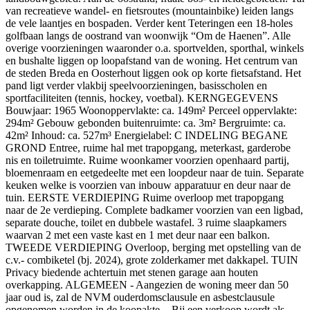
van recreatieve wandel- en fietsroutes (mountainbike) leiden langs
de vele laantjes en bospaden. Verder kent Teteringen een 18-holes
golfbaan langs de oostrand van woonwijk “Om de Haenen”. Alle
overige voorzieningen waaronder o.a. sportvelden, sporthal, winkels
en bushalte liggen op loopafstand van de woning. Het centrum van
de steden Breda en Oosterhout liggen ook op korte fietsafstand. Het
pand ligt verder vlakbij speelvoorzieningen, basisscholen en
sportfaciliteiten (tennis, hockey, voetbal). KERNGEGEVENS
Bouwjaar: 1965 Woonoppervlakte: ca. 149m² Perceel oppervlakte:
294m² Gebouw gebonden buitenruimte: ca. 3m² Bergruimte: ca.
42m² Inhoud: ca. 527m³ Energielabel: C INDELING BEGANE
GROND Entree, ruime hal met trapopgang, meterkast, garderobe
nis en toiletruimte. Ruime woonkamer voorzien openhaard partij,
bloemenraam en eetgedeelte met een loopdeur naar de tuin. Separate
keuken welke is voorzien van inbouw apparatuur en deur naar de
tuin. EERSTE VERDIEPING Ruime overloop met trapopgang
naar de 2e verdieping. Complete badkamer voorzien van een ligbad,
separate douche, toilet en dubbele wastafel. 3 ruime slaapkamers
waarvan 2 met een vaste kast en 1 met deur naar een balkon.
TWEEDE VERDIEPING Overloop, berging met opstelling van de
c.v.- combiketel (bj. 2024), grote zolderkamer met dakkapel. TUIN
Privacy biedende achtertuin met stenen garage aan houten
overkapping. ALGEMEEN - Aangezien de woning meer dan 50
jaar oud is, zal de NVM ouderdomsclausule en asbestclausule
opgenomen worden in de koopakte. - Bij een verkoop wordt als