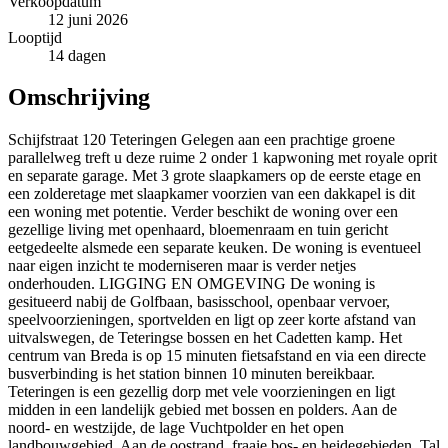
Verkoopdatum
12 juni 2026
Looptijd
14 dagen
Omschrijving
Schijfstraat 120 Teteringen Gelegen aan een prachtige groene
parallelweg treft u deze ruime 2 onder 1 kapwoning met royale oprit
en separate garage. Met 3 grote slaapkamers op de eerste etage en
een zolderetage met slaapkamer voorzien van een dakkapel is dit
een woning met potentie. Verder beschikt de woning over een
gezellige living met openhaard, bloemenraam en tuin gericht
eetgedeelte alsmede een separate keuken. De woning is eventueel
naar eigen inzicht te moderniseren maar is verder netjes
onderhouden. LIGGING EN OMGEVING De woning is
gesitueerd nabij de Golfbaan, basisschool, openbaar vervoer,
speelvoorzieningen, sportvelden en ligt op zeer korte afstand van
uitvalswegen, de Teteringse bossen en het Cadetten kamp. Het
centrum van Breda is op 15 minuten fietsafstand en via een directe
busverbinding is het station binnen 10 minuten bereikbaar.
Teteringen is een gezellig dorp met vele voorzieningen en ligt
midden in een landelijk gebied met bossen en polders. Aan de
noord- en westzijde, de lage Vuchtpolder en het open
landbouwgebied. Aan de oostrand, fraaie bos- en heidegebieden. Tal