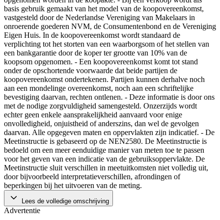
basis gebruik gemaakt van het model van de koopovereenkomst,
vastgesteld door de Nederlandse Vereniging van Makelaars in
onroerende goederen NVM, de Consumentenbond en de Vereniging
Eigen Huis. In de koopovereenkomst wordt standaard de
verplichting tot het storten van een waarborgsom of het stellen van
een bankgarantie door de koper ter grootte van 10% van de
koopsom opgenomen. - Een koopovereenkomst komt tot stand
onder de opschortende voorwaarde dat beide partijen de
koopovereenkomst ondertekenen. Partijen kunnen derhalve noch
aan een mondelinge overeenkomst, noch aan een schriftelijke
bevestiging daarvan, rechten ontlenen. - Deze informatie is door ons
met de nodige zorgvuldigheid samengesteld. Onzerzijds wordt
echter geen enkele aansprakelijkheid aanvaard voor enige
onvolledigheid, onjuistheid of anderszins, dan wel de gevolgen
daarvan. Alle opgegeven maten en oppervlakten zijn indicatief. - De
Meetinstructie is gebaseerd op de NEN2580. De Meetinstructie is
bedoeld om een meer eenduidige manier van meten toe te passen
voor het geven van een indicatie van de gebruiksoppervlakte. De
Meetinstructie sluit verschillen in meetuitkomsten niet volledig uit,
door bijvoorbeeld interpretatieverschillen, afrondingen of
beperkingen bij het uitvoeren van de meting.
Lees de volledige omschrijving
Advertentie