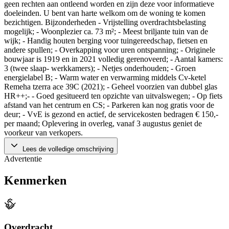
geen rechten aan ontleend worden en zijn deze voor informatieve
doeleinden. U bent van harte welkom om de woning te komen
bezichtigen. Bijzonderheden - Vrijstelling overdrachtsbelasting
mogelijk; - Woonplezier ca. 73 m²; - Meest briljante tuin van de
wijk; - Handig houten berging voor tuingereedschap, fietsen en
andere spullen; - Overkapping voor uren ontspanning; - Originele
bouwjaar is 1919 en in 2021 volledig gerenoveerd; - Aantal kamers:
3 (twee slaap- werkkamers); - Netjes onderhouden; - Groen
energielabel B; - Warm water en verwarming middels Cv-ketel
Remeha tzerra ace 39C (2021); - Geheel voorzien van dubbel glas
HR++;- - Goed gesitueerd ten opzichte van uitvalswegen; - Op fiets
afstand van het centrum en CS; - Parkeren kan nog gratis voor de
deur; - VvE is gezond en actief, de servicekosten bedragen € 150,-
per maand; Oplevering in overleg, vanaf 3 augustus geniet de
voorkeur van verkopers.
Lees de volledige omschrijving
Advertentie
Kenmerken
Overdracht