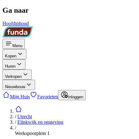
Ga naar
Hoofdinhoud
Menu
Kopen
Huren
Verkopen
Nieuwbouw
Mijn Huis
Favorieten
Inloggen
/
Utrecht
/
Elinkwijk en omgeving
/
Werkspoorplein 1