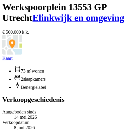
Werkspoorplein 1
3553 GP
Utrecht
Elinkwijk en omgeving
€ 500.000 k.k.
Kaart
73 m²
wonen
2
slaapkamers
B
energielabel
Verkoopgeschiedenis
Aangeboden sinds
14 mei 2026
Verkoopdatum
8 juni 2026