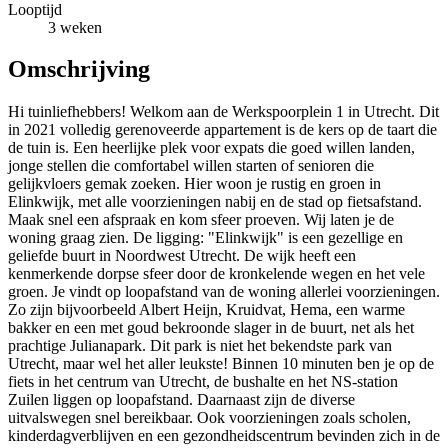
Looptijd
3 weken
Omschrijving
Hi tuinliefhebbers! Welkom aan de Werkspoorplein 1 in Utrecht. Dit
in 2021 volledig gerenoveerde appartement is de kers op de taart die
de tuin is. Een heerlijke plek voor expats die goed willen landen,
jonge stellen die comfortabel willen starten of senioren die
gelijkvloers gemak zoeken. Hier woon je rustig en groen in
Elinkwijk, met alle voorzieningen nabij en de stad op fietsafstand.
Maak snel een afspraak en kom sfeer proeven. Wij laten je de
woning graag zien. De ligging: "Elinkwijk" is een gezellige en
geliefde buurt in Noordwest Utrecht. De wijk heeft een
kenmerkende dorpse sfeer door de kronkelende wegen en het vele
groen. Je vindt op loopafstand van de woning allerlei voorzieningen.
Zo zijn bijvoorbeeld Albert Heijn, Kruidvat, Hema, een warme
bakker en een met goud bekroonde slager in de buurt, net als het
prachtige Julianapark. Dit park is niet het bekendste park van
Utrecht, maar wel het aller leukste! Binnen 10 minuten ben je op de
fiets in het centrum van Utrecht, de bushalte en het NS-station
Zuilen liggen op loopafstand. Daarnaast zijn de diverse
uitvalswegen snel bereikbaar. Ook voorzieningen zoals scholen,
kinderdagverblijven en een gezondheidscentrum bevinden zich in de