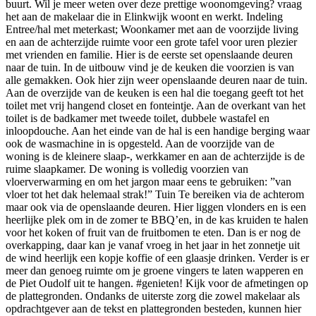
buurt. Wil je meer weten over deze prettige woonomgeving? vraag
het aan de makelaar die in Elinkwijk woont en werkt. Indeling
Entree/hal met meterkast; Woonkamer met aan de voorzijde living
en aan de achterzijde ruimte voor een grote tafel voor uren plezier
met vrienden en familie. Hier is de eerste set openslaande deuren
naar de tuin. In de uitbouw vind je de keuken die voorzien is van
alle gemakken. Ook hier zijn weer openslaande deuren naar de tuin.
Aan de overzijde van de keuken is een hal die toegang geeft tot het
toilet met vrij hangend closet en fonteintje. Aan de overkant van het
toilet is de badkamer met tweede toilet, dubbele wastafel en
inloopdouche. Aan het einde van de hal is een handige berging waar
ook de wasmachine in is opgesteld. Aan de voorzijde van de
woning is de kleinere slaap-, werkkamer en aan de achterzijde is de
ruime slaapkamer. De woning is volledig voorzien van
vloerverwarming en om het jargon maar eens te gebruiken: ”van
vloer tot het dak helemaal strak!” Tuin Te bereiken via de achterom
maar ook via de openslaande deuren. Hier liggen vlonders en is een
heerlijke plek om in de zomer te BBQ’en, in de kas kruiden te halen
voor het koken of fruit van de fruitbomen te eten. Dan is er nog de
overkapping, daar kan je vanaf vroeg in het jaar in het zonnetje uit
de wind heerlijk een kopje koffie of een glaasje drinken. Verder is er
meer dan genoeg ruimte om je groene vingers te laten wapperen en
de Piet Oudolf uit te hangen. #genieten! Kijk voor de afmetingen op
de plattegronden. Ondanks de uiterste zorg die zowel makelaar als
opdrachtgever aan de tekst en plattegronden besteden, kunnen hier