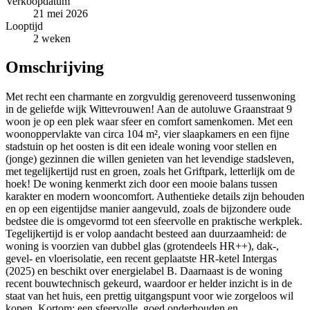
Verkoopdatum
21 mei 2026
Looptijd
2 weken
Omschrijving
Met recht een charmante en zorgvuldig gerenoveerd tussenwoning
in de geliefde wijk Wittevrouwen! Aan de autoluwe Graanstraat 9
woon je op een plek waar sfeer en comfort samenkomen. Met een
woonoppervlakte van circa 104 m², vier slaapkamers en een fijne
stadstuin op het oosten is dit een ideale woning voor stellen en
(jonge) gezinnen die willen genieten van het levendige stadsleven,
met tegelijkertijd rust en groen, zoals het Griftpark, letterlijk om de
hoek! De woning kenmerkt zich door een mooie balans tussen
karakter en modern wooncomfort. Authentieke details zijn behouden
en op een eigentijdse manier aangevuld, zoals de bijzondere oude
bedstee die is omgevormd tot een sfeervolle en praktische werkplek.
Tegelijkertijd is er volop aandacht besteed aan duurzaamheid: de
woning is voorzien van dubbel glas (grotendeels HR++), dak-,
gevel- en vloerisolatie, een recent geplaatste HR-ketel Intergas
(2025) en beschikt over energielabel B. Daarnaast is de woning
recent bouwtechnisch gekeurd, waardoor er helder inzicht is in de
staat van het huis, een prettig uitgangspunt voor wie zorgeloos wil
kopen. Kortom: een sfeervolle, goed onderhouden en