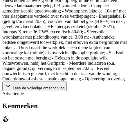
knieschotten aanwezig voor extra opbergruimte en in 2022 een
nieuwe laminaatvloer gelegd. Bijzonderheden: - Compleet
gemoderniseerde tussenwoning; - Woonoppervlakte ca. 104 m² met
vier slaapkamers verdeeld over twee verdiepingen; - Energielabel B
(geldig t/m maart 2036), voorzien van dubbel glas (HR++) en dak-,
gevel- en vloerisolatie; - HR Intergas cv-ketel (oktober 2025);
Intergas Xtreme 36 CW5 excentrisch 80/80; - Sfeervolle
woonkamer met plafondhoogte van ca. 3.08 m; - Authentieke
bedstee omgetoverd tot werkplek, met erboven extra bergruimte met
luiken; - Direct naast die werkplek is een diepe la (deel van
voormalige kastruimte) als overzichtelijke opbergruimte; - Stadstuin
op het oosten met berging; - Gelegen in de populaire wijk
Wittevrouwen, nabij het Griftpark; - Meerdere radiatoren (o.a.
begane grond) zijn vervangen in september 2025; - Recent
bouwtechnisch gekeurd, met inzicht in de staat van de woning; -
Ouderdoms- of asbestclausule opgenomen; - Oplevering in overleg.
Lees de volledige omschrijving
Advertentie
Kenmerken