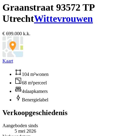
Graanstraat 9
3572 TP
Utrecht
Wittevrouwen
€ 699.000 k.k.
Kaart
104 m²
wonen
68 m²
perceel
4
slaapkamers
B
energielabel
Verkoopgeschiedenis
Aangeboden sinds
5 mei 2026