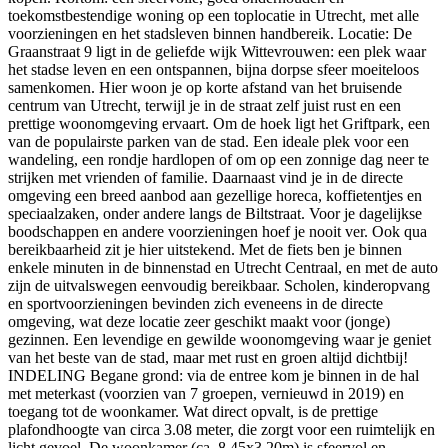
toekomstbestendige woning op een toplocatie in Utrecht, met alle
voorzieningen en het stadsleven binnen handbereik. Locatie: De
Graanstraat 9 ligt in de geliefde wijk Wittevrouwen: een plek waar
het stadse leven en een ontspannen, bijna dorpse sfeer moeiteloos
samenkomen. Hier woon je op korte afstand van het bruisende
centrum van Utrecht, terwijl je in de straat zelf juist rust en een
prettige woonomgeving ervaart. Om de hoek ligt het Griftpark, een
van de populairste parken van de stad. Een ideale plek voor een
wandeling, een rondje hardlopen of om op een zonnige dag neer te
strijken met vrienden of familie. Daarnaast vind je in de directe
omgeving een breed aanbod aan gezellige horeca, koffietentjes en
speciaalzaken, onder andere langs de Biltstraat. Voor je dagelijkse
boodschappen en andere voorzieningen hoef je nooit ver. Ook qua
bereikbaarheid zit je hier uitstekend. Met de fiets ben je binnen
enkele minuten in de binnenstad en Utrecht Centraal, en met de auto
zijn de uitvalswegen eenvoudig bereikbaar. Scholen, kinderopvang
en sportvoorzieningen bevinden zich eveneens in de directe
omgeving, wat deze locatie zeer geschikt maakt voor (jonge)
gezinnen. Een levendige en gewilde woonomgeving waar je geniet
van het beste van de stad, maar met rust en groen altijd dichtbij!
INDELING Begane grond: via de entree kom je binnen in de hal
met meterkast (voorzien van 7 groepen, vernieuwd in 2019) en
toegang tot de woonkamer. Wat direct opvalt, is de prettige
plafondhoogte van circa 3.08 meter, die zorgt voor een ruimtelijk en
licht gevoel. De woonkamer (ca. 8.45x3.20m) is sfeervol en