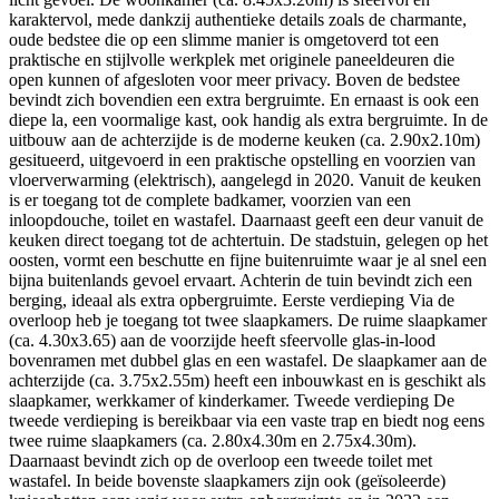
karaktervol, mede dankzij authentieke details zoals de charmante,
oude bedstee die op een slimme manier is omgetoverd tot een
praktische en stijlvolle werkplek met originele paneeldeuren die
open kunnen of afgesloten voor meer privacy. Boven de bedstee
bevindt zich bovendien een extra bergruimte. En ernaast is ook een
diepe la, een voormalige kast, ook handig als extra bergruimte. In de
uitbouw aan de achterzijde is de moderne keuken (ca. 2.90x2.10m)
gesitueerd, uitgevoerd in een praktische opstelling en voorzien van
vloerverwarming (elektrisch), aangelegd in 2020. Vanuit de keuken
is er toegang tot de complete badkamer, voorzien van een
inloopdouche, toilet en wastafel. Daarnaast geeft een deur vanuit de
keuken direct toegang tot de achtertuin. De stadstuin, gelegen op het
oosten, vormt een beschutte en fijne buitenruimte waar je al snel een
bijna buitenlands gevoel ervaart. Achterin de tuin bevindt zich een
berging, ideaal als extra opbergruimte. Eerste verdieping Via de
overloop heb je toegang tot twee slaapkamers. De ruime slaapkamer
(ca. 4.30x3.65) aan de voorzijde heeft sfeervolle glas-in-lood
bovenramen met dubbel glas en een wastafel. De slaapkamer aan de
achterzijde (ca. 3.75x2.55m) heeft een inbouwkast en is geschikt als
slaapkamer, werkkamer of kinderkamer. Tweede verdieping De
tweede verdieping is bereikbaar via een vaste trap en biedt nog eens
twee ruime slaapkamers (ca. 2.80x4.30m en 2.75x4.30m).
Daarnaast bevindt zich op de overloop een tweede toilet met
wastafel. In beide bovenste slaapkamers zijn ook (geïsoleerde)