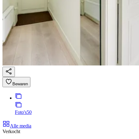
Bewaren
Foto's
50
Alle media
Verkocht