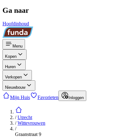
Ga naar
Hoofdinhoud
Menu
Kopen
Huren
Verkopen
Nieuwbouw
Mijn Huis
Favorieten
Inloggen
/
Utrecht
/
Wittevrouwen
/
Graanstraat 9