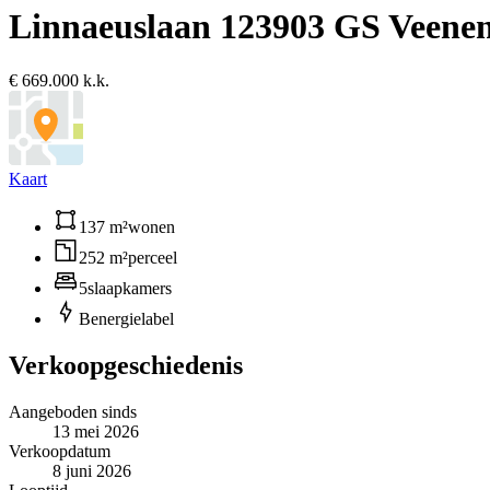
Linnaeuslaan 12
3903 GS Veene
€ 669.000 k.k.
Kaart
137 m²
wonen
252 m²
perceel
5
slaapkamers
B
energielabel
Verkoopgeschiedenis
Aangeboden sinds
13 mei 2026
Verkoopdatum
8 juni 2026