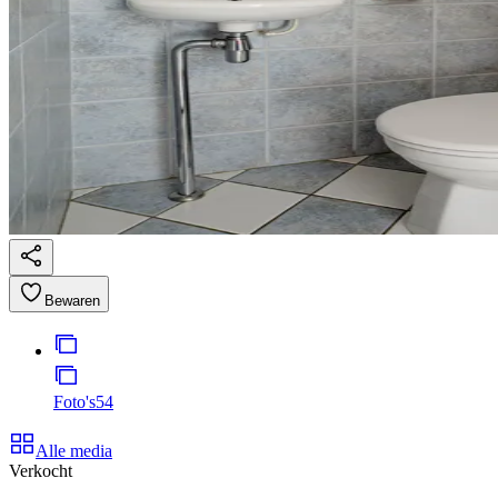
Bewaren
Foto's
54
Alle media
Verkocht