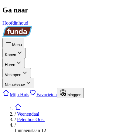
Ga naar
Hoofdinhoud
Menu
Kopen
Huren
Verkopen
Nieuwbouw
Mijn Huis
Favorieten
Inloggen
/
Veenendaal
/
Petenbos Oost
/
Linnaeuslaan 12