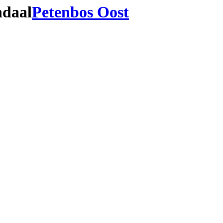
ndaal
Petenbos Oost