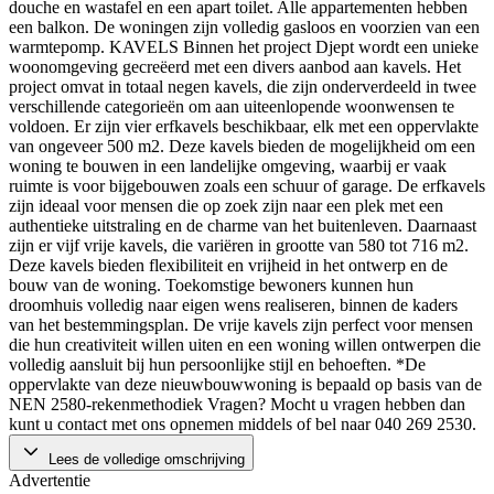
douche en wastafel en een apart toilet. Alle appartementen hebben
een balkon. De woningen zijn volledig gasloos en voorzien van een
warmtepomp. KAVELS Binnen het project Djept wordt een unieke
woonomgeving gecreëerd met een divers aanbod aan kavels. Het
project omvat in totaal negen kavels, die zijn onderverdeeld in twee
verschillende categorieën om aan uiteenlopende woonwensen te
voldoen. Er zijn vier erfkavels beschikbaar, elk met een oppervlakte
van ongeveer 500 m2. Deze kavels bieden de mogelijkheid om een
woning te bouwen in een landelijke omgeving, waarbij er vaak
ruimte is voor bijgebouwen zoals een schuur of garage. De erfkavels
zijn ideaal voor mensen die op zoek zijn naar een plek met een
authentieke uitstraling en de charme van het buitenleven. Daarnaast
zijn er vijf vrije kavels, die variëren in grootte van 580 tot 716 m2.
Deze kavels bieden flexibiliteit en vrijheid in het ontwerp en de
bouw van de woning. Toekomstige bewoners kunnen hun
droomhuis volledig naar eigen wens realiseren, binnen de kaders
van het bestemmingsplan. De vrije kavels zijn perfect voor mensen
die hun creativiteit willen uiten en een woning willen ontwerpen die
volledig aansluit bij hun persoonlijke stijl en behoeften. *De
oppervlakte van deze nieuwbouwwoning is bepaald op basis van de
NEN 2580-rekenmethodiek Vragen? Mocht u vragen hebben dan
kunt u contact met ons opnemen middels of bel naar 040 269 2530.
Lees de volledige omschrijving
Advertentie