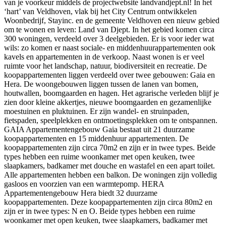
van je voorkeur middels de projectwebsite landvandjept.nl! In het
‘hart’ van Veldhoven, vlak bij het City Centrum ontwikkelen
Woonbedrijf, Stayinc. en de gemeente Veldhoven een nieuw gebied
om te wonen en leven: Land van Djept. In het gebied komen circa
300 woningen, verdeeld over 3 deelgebieden. Er is voor ieder wat
wils: zo komen er naast sociale- en middenhuurappartementen ook
kavels en appartementen in de verkoop. Naast wonen is er veel
ruimte voor het landschap, natuur, biodiversiteit en recreatie. De
koopappartementen liggen verdeeld over twee gebouwen: Gaia en
Hera. De woongebouwen liggen tussen de lanen van bomen,
houtwallen, boomgaarden en hagen. Het agrarische verleden blijf je
zien door kleine akkertjes, nieuwe boomgaarden en gezamenlijke
moestuinen en pluktuinen. Er zijn wandel- en struinpaden,
fietspaden, speelplekken en ontmoetingsplekken om te ontspannen.
GAIA Appartementengebouw Gaia bestaat uit 21 duurzame
koopappartementen en 15 middenhuur appartementen. De
koopappartementen zijn circa 70m2 en zijn er in twee types. Beide
types hebben een ruime woonkamer met open keuken, twee
slaapkamers, badkamer met douche en wastafel en een apart toilet.
Alle appartementen hebben een balkon. De woningen zijn volledig
gasloos en voorzien van een warmtepomp. HERA
Appartementengebouw Hera biedt 32 duurzame
koopappartementen. Deze koopappartementen zijn circa 80m2 en
zijn er in twee types: N en O. Beide types hebben een ruime
woonkamer met open keuken, twee slaapkamers, badkamer met