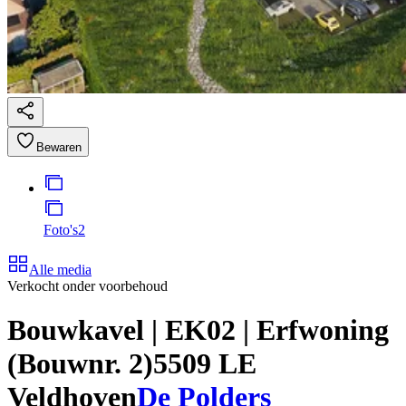
Bewaren
Foto's
2
Alle media
Verkocht onder voorbehoud
Bouwkavel | EK02 | Erfwoning
(Bouwnr. 2)
5509 LE
Veldhoven
De Polders