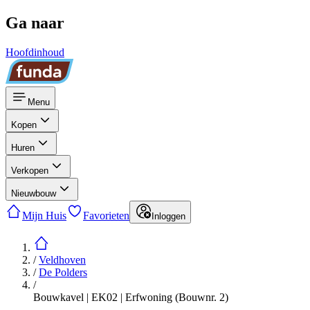
Ga naar
Hoofdinhoud
Menu
Kopen
Huren
Verkopen
Nieuwbouw
Mijn Huis
Favorieten
Inloggen
/
Veldhoven
/
De Polders
/
Bouwkavel | EK02 | Erfwoning (Bouwnr. 2)