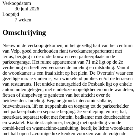
Verkoopdatum
30 juni 2026
Looptijd
7 weken
Omschrijving
Nieuw in de verkoop gekomen, in het gezellig hart van het centrum
van Velp, goed onderhouden riant tweekamerappartement met
terras, berging in de onderbouw en een parkeerplaats in de
parkeergarage. Het ruime appartement van 71 m2 ligt op de 2e
verdieping en heeft een verrassende indeling en uitstraling. Vanuit
de woonkamer is een fraai zicht op het plein 'De Overtuin' waar een
gezellige mix te vinden is, van winkelend publiek en/of de terrassen
van restaurants. Het unieke natuurgebied de Posbank ligt op enkele
autominuten gelegen, met eindeloze mogelijkheden om te wandelen,
fietsen of simpelweg te genieten van het uitzicht over de
heidevelden. Indeling: Begane grond: intercominstallatie,
brievenbussen, lift en trappenhuis en toegang tot de parkeerkelder
met parkeerplaats en separate berging. 2e verdieping: entree, hal,
meterkast, separaat toilet met fontein, badkamer met douchecabine
en wastafel. Riante slaapkamer, berging met opstelling van de
combi-ketel en wasmachine-aansluiting, heerlijke lichte woonkamer
met half open L-vormige luxe keuken voorzien van de volgende