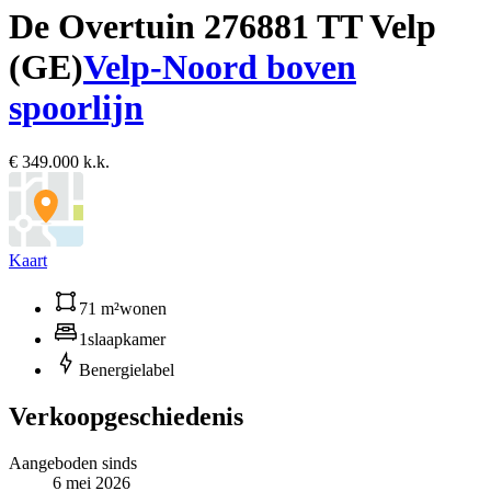
De Overtuin 27
6881 TT Velp
(GE)
Velp-Noord boven
spoorlijn
€ 349.000 k.k.
Kaart
71 m²
wonen
1
slaapkamer
B
energielabel
Verkoopgeschiedenis
Aangeboden sinds
6 mei 2026