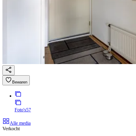
Bewaren
Foto's
57
Alle media
Verkocht