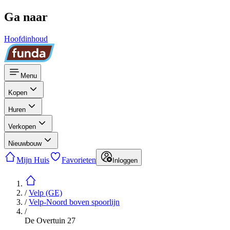
Ga naar
Hoofdinhoud
Menu
Kopen
Huren
Verkopen
Nieuwbouw
Mijn Huis
Favorieten
Inloggen
/
Velp (GE)
/
Velp-Noord boven spoorlijn
/
De Overtuin 27