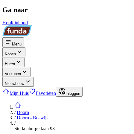
Ga naar
Hoofdinhoud
Menu
Kopen
Huren
Verkopen
Nieuwbouw
Mijn Huis
Favorieten
Inloggen
/
Doorn
/
Doorn - Boswijk
/
Sterkenburgerlaan 93