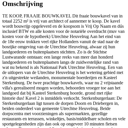
Omschrijving
TE KOOP, FRAAIE BOUWKAVEL Dit fraaie bouwkavel van in
totaal 2252 m² is vrij van architect of aannemer te koop. De kavel
wordt bouwrijp opgeleverd en de koopsom is Vrij Op Naam en dús
inclusief BTW en alle kosten voor de notariële overdracht (muv van
kosten voor de hypotheek) Utrechtse Heuvelrug Aan het eind van
de 18e eeuw trokken veel rijke Hollanders vanuit de stad naar de
bosrijke omgeving van de Utrechtse Heuvelrug, alwaar zij hun
landgoederen en buitenplaatsen stichtten. Zo is de Stichtse
Lustwarande ontstaan: een lange reeks van meer dan honderd
landgoederen en buitenplaatsen langs de zuidwestelijke rand van
wat nu bekend is als Nationaal Park Utrechtse Heuvelrug. Een van
de uitlopers van de Utrechtse Heuvelrug is het wetering gebied met
z'n uitgestrekte weilanden, monumentale boerderijen en Kasteel
Sterkenburg. De twee prachtige bouwkavels, waar nu 2 vrijstaande
villa's gerealiseerd mogen worden, behoorden vroeger toe aan het
landgoed dat bij Kasteel Sterkenburg hoorde, grond met rijke
historie dus! Kavel 2 is inmiddels verkocht. Sterkenburgerlaan: De
Sterkenburgerlaan ligt tussen de dorpen Doorn en Driebergen in,
beiden onderdeel van gemeente Utrechtse Heuvelrug. Beide
dorpscentra met voorzieningen als supermarkten, gezellige
restaurants en terrassen, winkeltjes, basis/middelbare scholen en vele
sportgelegenheden zijn dan ook op ongeveer 10 minuten fietsen