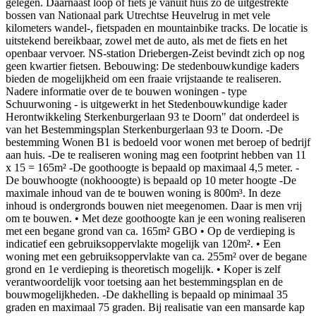
gelegen. Daarnaast loop of fiets je vanuit huis zo de uitgestrekte
bossen van Nationaal park Utrechtse Heuvelrug in met vele
kilometers wandel-, fietspaden en mountainbike tracks. De locatie is
uitstekend bereikbaar, zowel met de auto, als met de fiets en het
openbaar vervoer. NS-station Driebergen-Zeist bevindt zich op nog
geen kwartier fietsen. Bebouwing: De stedenbouwkundige kaders
bieden de mogelijkheid om een fraaie vrijstaande te realiseren.
Nadere informatie over de te bouwen woningen - type
Schuurwoning - is uitgewerkt in het Stedenbouwkundige kader
Herontwikkeling Sterkenburgerlaan 93 te Doorn" dat onderdeel is
van het Bestemmingsplan Sterkenburgerlaan 93 te Doorn. -De
bestemming Wonen B1 is bedoeld voor wonen met beroep of bedrijf
aan huis. -De te realiseren woning mag een footprint hebben van 11
x 15 = 165m² -De goothoogte is bepaald op maximaal 4,5 meter. -
De bouwhoogte (nokhooogte) is bepaald op 10 meter hoogte -De
maximale inhoud van de te bouwen woning is 800m³. In deze
inhoud is ondergronds bouwen niet meegenomen. Daar is men vrij
om te bouwen. • Met deze goothoogte kan je een woning realiseren
met een begane grond van ca. 165m² GBO • Op de verdieping is
indicatief een gebruiksoppervlakte mogelijk van 120m². • Een
woning met een gebruiksoppervlakte van ca. 255m² over de begane
grond en 1e verdieping is theoretisch mogelijk. • Koper is zelf
verantwoordelijk voor toetsing aan het bestemmingsplan en de
bouwmogelijkheden. -De dakhelling is bepaald op minimaal 35
graden en maximaal 75 graden. Bij realisatie van een mansarde kap