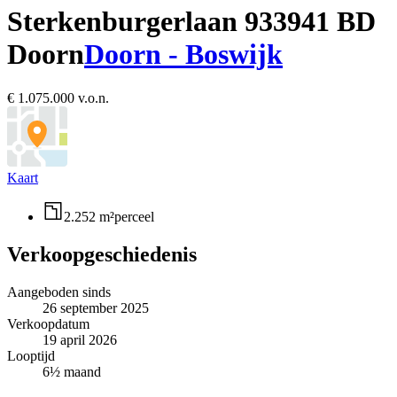
Sterkenburgerlaan 93
3941 BD
Doorn
Doorn - Boswijk
€ 1.075.000 v.o.n.
Kaart
2.252 m²
perceel
Verkoopgeschiedenis
Aangeboden sinds
26 september 2025
Verkoopdatum
19 april 2026
Looptijd
6½ maand