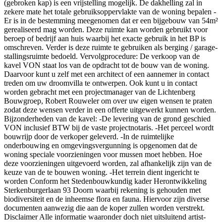
(gebroken kap) is een vrijstelling mogelijk. De dakhelling zal in
zekere mate het totale gebruiksoppervlakte van de woning bepalen -
Er is in de bestemming meegenomen dat er een bijgebouw van 54m²
gerealiseerd mag worden. Deze ruimte kan worden gebruikt voor
beroep of bedrijf aan huis waarbij het exacte gebruik in het BP is
omschreven. Verder is deze ruimte te gebruiken als berging / garage-
stallingsruimte bedoeld. Vervolgprocedure: De verkoop van de
kavel VON staat los van de opdracht tot de bouw van de woning.
Daarvoor kunt u zelf met een architect of een aannemer in contact
treden om uw droomvilla te ontwerpen. Ook kunt u in contact
worden gebracht met een projectmanager van de Lichtenberg
Bouwgroep, Robert Rouweler om over uw eigen wensen te praten
zodat deze wensen verder in een offerte uitgewerkt kunnen worden.
Bijzonderheden van de kavel: -De levering van de grond geschied
VON inclusief BTW bij de vaste projectnotaris. -Het perceel wordt
bouwrijp door de verkoper geleverd. -In de ruimtelijke
onderbouwing en omgevingsvergunning is opgenomen dat de
woning speciale voorzieningen voor mussen moet hebben. Hoe
deze voorzieningen uitgevoerd worden, zal afhankelijk zijn van de
keuze van de te bouwen woning. -Het terrein dient ingericht te
worden Conform het Stedenbouwkundig kader Herontwikkeling
Sterkenburgerlaan 93 Doorn waarbij rekening is gehouden met
biodiversiteit en de inheemse flora en fauna. Hiervoor zijn diverse
documenten aanwezig die aan de koper zullen worden verstrekt.
Disclaimer Alle informatie waaronder doch niet uitsluitend artist-