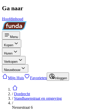
Ga naar
Hoofdinhoud
Menu
Kopen
Huren
Verkopen
Nieuwbouw
Mijn Huis
Favorieten
Inloggen
/
Dordrecht
/
Standhasenstraat en omgeving
/
Nessestraat 6