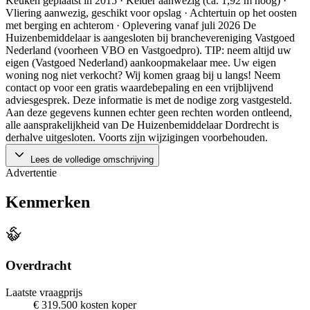
Keuken geplaatst in 2015 · Kelder aanwezig (ca. 1,92 m hoog) ·
Vliering aanwezig, geschikt voor opslag · Achtertuin op het oosten
met berging en achterom · Oplevering vanaf juli 2026 De
Huizenbemiddelaar is aangesloten bij branchevereniging Vastgoed
Nederland (voorheen VBO en Vastgoedpro). TIP: neem altijd uw
eigen (Vastgoed Nederland) aankoopmakelaar mee. Uw eigen
woning nog niet verkocht? Wij komen graag bij u langs! Neem
contact op voor een gratis waardebepaling en een vrijblijvend
adviesgesprek. Deze informatie is met de nodige zorg vastgesteld.
Aan deze gegevens kunnen echter geen rechten worden ontleend,
alle aansprakelijkheid van De Huizenbemiddelaar Dordrecht is
derhalve uitgesloten. Voorts zijn wijzigingen voorbehouden.
Lees de volledige omschrijving
Advertentie
Kenmerken
Overdracht
Laatste vraagprijs
€ 319.500 kosten koper