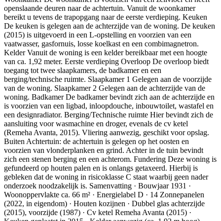
openslaande deuren naar de achtertuin. Vanuit de woonkamer
bereikt u tevens de trapopgang naar de eerste verdieping. Keuken
De keuken is gelegen aan de achterzijde van de woning. De keuken
(2015) is uitgevoerd in een L-opstelling en voorzien van een
vaatwasser, gasfornuis, losse koelkast en een combimagnetron.
Kelder Vanuit de woning is een kelder bereikbaar met een hoogte
van ca. 1,92 meter. Eerste verdieping Overloop De overloop biedt
toegang tot twee slaapkamers, de badkamer en een
berging/technische ruimte. Slaapkamer 1 Gelegen aan de voorzijde
van de woning. Slaapkamer 2 Gelegen aan de achterzijde van de
woning. Badkamer De badkamer bevindt zich aan de achterzijde en
is voorzien van een ligbad, inloopdouche, inbouwtoilet, wastafel en
een designradiator. Berging/Technische ruimte Hier bevindt zich de
aansluiting voor wasmachine en droger, evenals de cv ketel
(Remeha Avanta, 2015). Vliering aanwezig, geschikt voor opslag.
Buiten Achtertuin: de achtertuin is gelegen op het oosten en
voorzien van vlonderplanken en grind. Achter in de tuin bevindt
zich een stenen berging en een achterom. Fundering Deze woning is
gefundeerd op houten palen en is onlangs getaxeerd. Hierbij is
gebleken dat de woning in risicoklasse C staat waarbij geen nader
onderzoek noodzakelijk is. Samenvatting · Bouwjaar 1931 ·
Woonoppervlakte ca. 66 m² · Energielabel D · 14 Zonnepanelen
(2022, in eigendom) · Houten kozijnen · Dubbel glas achterzijde
(2015), voorzijde (1987) · Cv ketel Remeha Avanta (2015) ·