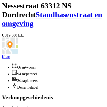
Nessestraat 6
3312 NS
Dordrecht
Standhasenstraat en
omgeving
€ 319.500 k.k.
Kaart
66 m²
wonen
94 m²
perceel
2
slaapkamers
D
energielabel
Verkoopgeschiedenis