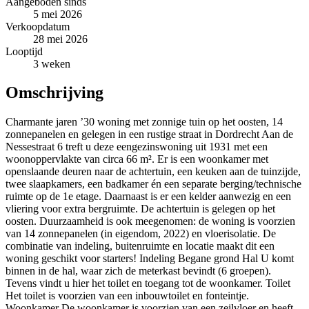
Aangeboden sinds
5 mei 2026
Verkoopdatum
28 mei 2026
Looptijd
3 weken
Omschrijving
Charmante jaren ’30 woning met zonnige tuin op het oosten, 14
zonnepanelen en gelegen in een rustige straat in Dordrecht Aan de
Nessestraat 6 treft u deze eengezinswoning uit 1931 met een
woonoppervlakte van circa 66 m². Er is een woonkamer met
openslaande deuren naar de achtertuin, een keuken aan de tuinzijde,
twee slaapkamers, een badkamer én een separate berging/technische
ruimte op de 1e etage. Daarnaast is er een kelder aanwezig en een
vliering voor extra bergruimte. De achtertuin is gelegen op het
oosten. Duurzaamheid is ook meegenomen: de woning is voorzien
van 14 zonnepanelen (in eigendom, 2022) en vloerisolatie. De
combinatie van indeling, buitenruimte en locatie maakt dit een
woning geschikt voor starters! Indeling Begane grond Hal U komt
binnen in de hal, waar zich de meterkast bevindt (6 groepen).
Tevens vindt u hier het toilet en toegang tot de woonkamer. Toilet
Het toilet is voorzien van een inbouwtoilet en fonteintje.
Woonkamer De woonkamer is voorzien van een zeilvloer en heeft