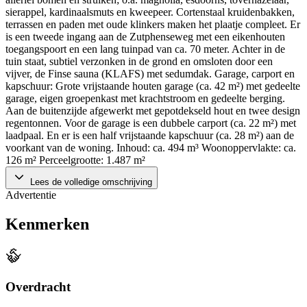
sierappel, kardinaalsmuts en kweepeer. Cortenstaal kruidenbakken,
terrassen en paden met oude klinkers maken het plaatje compleet. Er
is een tweede ingang aan de Zutphenseweg met een eikenhouten
toegangspoort en een lang tuinpad van ca. 70 meter. Achter in de
tuin staat, subtiel verzonken in de grond en omsloten door een
vijver, de Finse sauna (KLAFS) met sedumdak. Garage, carport en
kapschuur: Grote vrijstaande houten garage (ca. 42 m²) met gedeelte
garage, eigen groepenkast met krachtstroom en gedeelte berging.
Aan de buitenzijde afgewerkt met gepotdekseld hout en twee design
regentonnen. Voor de garage is een dubbele carport (ca. 22 m²) met
laadpaal. En er is een half vrijstaande kapschuur (ca. 28 m²) aan de
voorkant van de woning. Inhoud: ca. 494 m³ Woonoppervlakte: ca.
126 m² Perceelgrootte: 1.487 m²
Lees de volledige omschrijving
Advertentie
Kenmerken
Overdracht