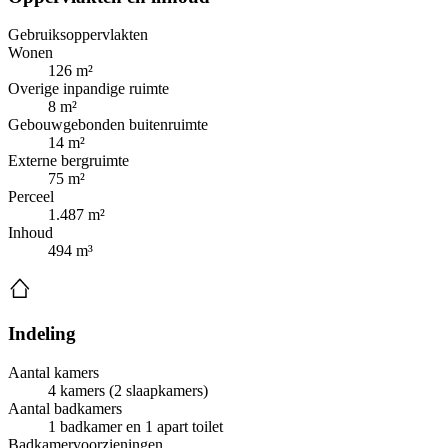
Gebruiksoppervlakten
Wonen
126 m²
Overige inpandige ruimte
8 m²
Gebouwgebonden buitenruimte
14 m²
Externe bergruimte
75 m²
Perceel
1.487 m²
Inhoud
494 m³
Indeling
Aantal kamers
4 kamers (2 slaapkamers)
Aantal badkamers
1 badkamer en 1 apart toilet
Badkamervoorzieningen