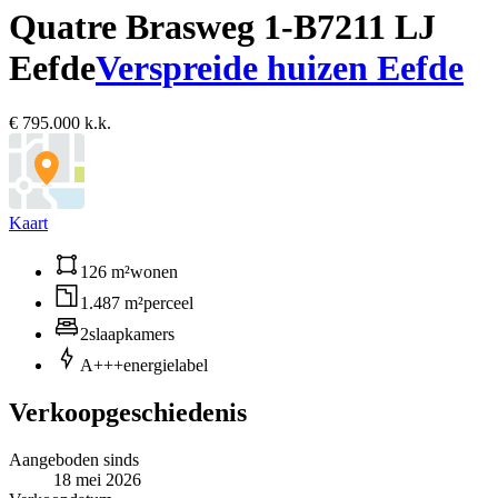
Quatre Brasweg 1-B
7211 LJ
Eefde
Verspreide huizen Eefde
€ 795.000 k.k.
Kaart
126 m²
wonen
1.487 m²
perceel
2
slaapkamers
A+++
energielabel
Verkoopgeschiedenis
Aangeboden sinds
18 mei 2026