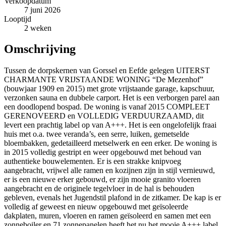
Verkoopdatum
7 juni 2026
Looptijd
2 weken
Omschrijving
Tussen de dorpskernen van Gorssel en Eefde gelegen UITERST
CHARMANTE VRIJSTAANDE WONING “De Mezenhof”
(bouwjaar 1909 en 2015) met grote vrijstaande garage, kapschuur,
verzonken sauna en dubbele carport. Het is een verborgen parel aan
een doodlopend bospad. De woning is vanaf 2015 COMPLEET
GERENOVEERD en VOLLEDIG VERDUURZAAMD, dit
levert een prachtig label op van A+++. Het is een ongelofelijk fraai
huis met o.a. twee veranda’s, een serre, luiken, gemetselde
bloembakken, gedetailleerd metselwerk en een erker. De woning is
in 2015 volledig gestript en weer opgebouwd met behoud van
authentieke bouwelementen. Er is een strakke knipvoeg
aangebracht, vrijwel alle ramen en kozijnen zijn in stijl vernieuwd,
er is een nieuwe erker gebouwd, er zijn mooie granito vloeren
aangebracht en de originele tegelvloer in de hal is behouden
gebleven, evenals het Jugendstil plafond in de zitkamer. De kap is er
volledig af geweest en nieuw opgebouwd met geïsoleerde
dakplaten, muren, vloeren en ramen geïsoleerd en samen met een
zonneboiler en 71 zonnepanelen heeft het nu het mooie A+++ label.