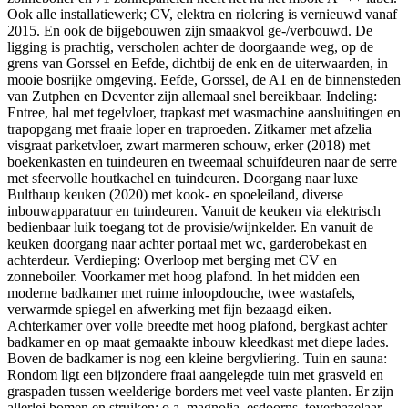
Ook alle installatiewerk; CV, elektra en riolering is vernieuwd vanaf
2015. En ook de bijgebouwen zijn smaakvol ge-/verbouwd. De
ligging is prachtig, verscholen achter de doorgaande weg, op de
grens van Gorssel en Eefde, dichtbij de enk en de uiterwaarden, in
mooie bosrijke omgeving. Eefde, Gorssel, de A1 en de binnensteden
van Zutphen en Deventer zijn allemaal snel bereikbaar. Indeling:
Entree, hal met tegelvloer, trapkast met wasmachine aansluitingen en
trapopgang met fraaie loper en traproeden. Zitkamer met afzelia
visgraat parketvloer, zwart marmeren schouw, erker (2018) met
boekenkasten en tuindeuren en tweemaal schuifdeuren naar de serre
met sfeervolle houtkachel en tuindeuren. Doorgang naar luxe
Bulthaup keuken (2020) met kook- en spoeleiland, diverse
inbouwapparatuur en tuindeuren. Vanuit de keuken via elektrisch
bedienbaar luik toegang tot de provisie/wijnkelder. En vanuit de
keuken doorgang naar achter portaal met wc, garderobekast en
achterdeur. Verdieping: Overloop met berging met CV en
zonneboiler. Voorkamer met hoog plafond. In het midden een
moderne badkamer met ruime inloopdouche, twee wastafels,
verwarmde spiegel en afwerking met fijn bezaagd eiken.
Achterkamer over volle breedte met hoog plafond, bergkast achter
badkamer en op maat gemaakte inbouw kleedkast met diepe lades.
Boven de badkamer is nog een kleine bergvliering. Tuin en sauna:
Rondom ligt een bijzondere fraai aangelegde tuin met grasveld en
graspaden tussen weelderige borders met veel vaste planten. Er zijn
allerlei bomen en struiken; o.a. magnolia, esdoorns, toverhazelaar,