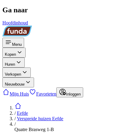
Ga naar
Hoofdinhoud
Menu
Kopen
Huren
Verkopen
Nieuwbouw
Mijn Huis
Favorieten
Inloggen
/
Eefde
/
Verspreide huizen Eefde
/
Quatre Brasweg 1-B