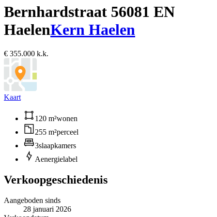
Bernhardstraat 5
6081 EN
Haelen
Kern Haelen
€ 355.000 k.k.
Kaart
120 m²
wonen
255 m²
perceel
3
slaapkamers
A
energielabel
Verkoopgeschiedenis
Aangeboden sinds
28 januari 2026