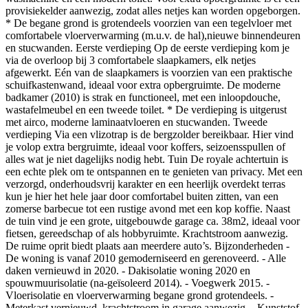
provisiekelder aanwezig, zodat alles netjes kan worden opgeborgen.
* De begane grond is grotendeels voorzien van een tegelvloer met
comfortabele vloerverwarming (m.u.v. de hal),nieuwe binnendeuren
en stucwanden. Eerste verdieping Op de eerste verdieping kom je
via de overloop bij 3 comfortabele slaapkamers, elk netjes
afgewerkt. Eén van de slaapkamers is voorzien van een praktische
schuifkastenwand, ideaal voor extra opbergruimte. De moderne
badkamer (2010) is strak en functioneel, met een inloopdouche,
wastafelmeubel en een tweede toilet. * De verdieping is uitgerust
met airco, moderne laminaatvloeren en stucwanden. Tweede
verdieping Via een vlizotrap is de bergzolder bereikbaar. Hier vind
je volop extra bergruimte, ideaal voor koffers, seizoensspullen of
alles wat je niet dagelijks nodig hebt. Tuin De royale achtertuin is
een echte plek om te ontspannen en te genieten van privacy. Met een
verzorgd, onderhoudsvrij karakter en een heerlijk overdekt terras
kun je hier het hele jaar door comfortabel buiten zitten, van een
zomerse barbecue tot een rustige avond met een kop koffie. Naast
de tuin vind je een grote, uitgebouwde garage ca. 38m2, ideaal voor
fietsen, gereedschap of als hobbyruimte. Krachtstroom aanwezig.
De ruime oprit biedt plaats aan meerdere auto’s. Bijzonderheden -
De woning is vanaf 2010 gemoderniseerd en gerenoveerd. - Alle
daken vernieuwd in 2020. - Dakisolatie woning 2020 en
spouwmuurisolatie (na-geïsoleerd 2014). - Voegwerk 2015. -
Vloerisolatie en vloerverwarming begane grond grotendeels. -
Meterkast vernieuwd, krachtstroom in garage aanwezig. - Kunststof