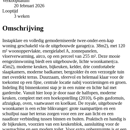
Verkoopdatum
20 februari 2026
Looptijd
3 weken
Omschrijving
Instapklare en volledig gemoderniseerde twee-onder-een-kap
woning geschakeld via de uitgebouwde garage(ca. 38m2), met 120
m² woonoppervlakte, energielabel A, zonnepanelen,
vloerverwarming, airco, op een perceel van 255 m². Deze mooie
eengezinswoning biedt een uitgebouwde, lichte woonkamer(ca.
45m2), moderne keuken, bijkeuken, kelder, drie comfortabele
slaapkamers, moderne badkamer, bergzolder én een verzorgde tuin
met overdekt terras. Duurzaam, sfeervol en helemaal klaar voor de
toekomst op een fijne, centrale locatie nabij voorzieningen en groen.
Indeling Bij binnenkomst stap je in een ruime en lichte hal met
garderobe. Vanuit hier loop je door naar de halfopen, moderne
keuken, compleet met een hoekopstelling (2010), 6-pits gasfornuis,
afzuigkap, oven, vaatwasser en koelkast. De royale, uitgebouwde
woonkamer is een echte blikvanger: grote raampartijen en een
schuifpui naar het terras zorgen voor een zee aan licht en een
naadloze verbinding tussen binnen en buiten. Praktisch en handig is
de bijkeuken, voorzien van een keukenblok, aansluiting voor de
wasmachine en een modern toilet. Voor extra opbergruimte is er een