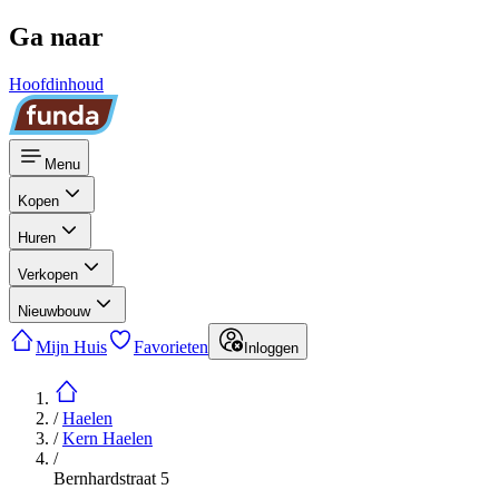
Ga naar
Hoofdinhoud
Menu
Kopen
Huren
Verkopen
Nieuwbouw
Mijn Huis
Favorieten
Inloggen
/
Haelen
/
Kern Haelen
/
Bernhardstraat 5