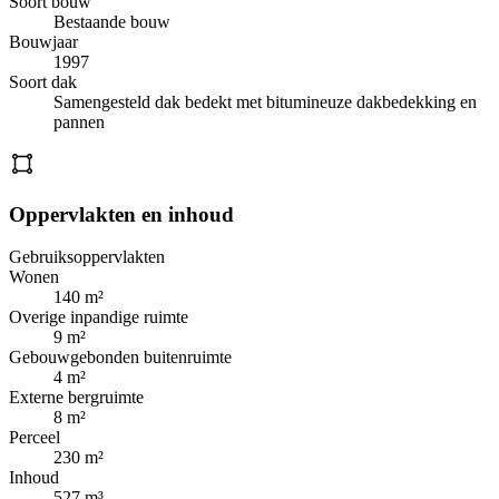
Soort bouw
Bestaande bouw
Bouwjaar
1997
Soort dak
Samengesteld dak bedekt met bitumineuze dakbedekking en
pannen
Oppervlakten en inhoud
Gebruiksoppervlakten
Wonen
140 m²
Overige inpandige ruimte
9 m²
Gebouwgebonden buitenruimte
4 m²
Externe bergruimte
8 m²
Perceel
230 m²
Inhoud
527 m³