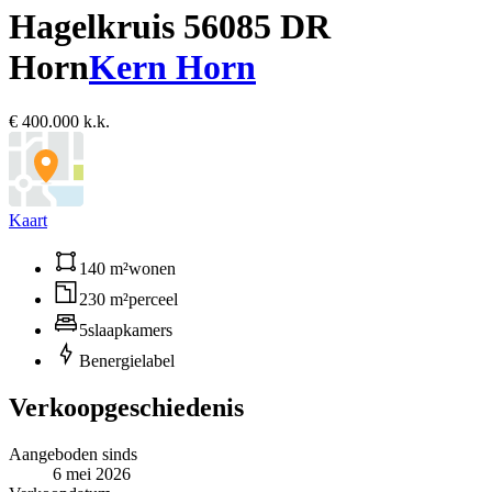
Hagelkruis 5
6085 DR
Horn
Kern Horn
€ 400.000 k.k.
Kaart
140 m²
wonen
230 m²
perceel
5
slaapkamers
B
energielabel
Verkoopgeschiedenis
Aangeboden sinds
6 mei 2026