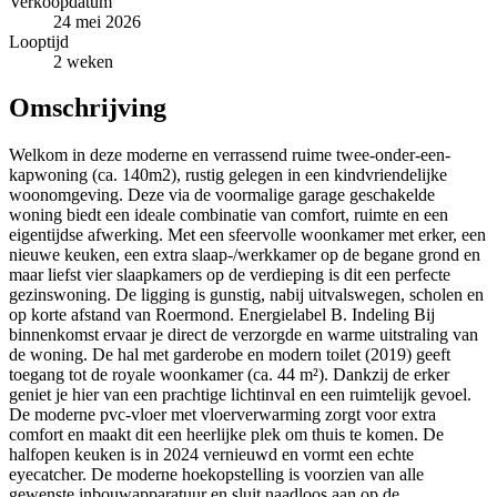
Verkoopdatum
24 mei 2026
Looptijd
2 weken
Omschrijving
Welkom in deze moderne en verrassend ruime twee-onder-een-
kapwoning (ca. 140m2), rustig gelegen in een kindvriendelijke
woonomgeving. Deze via de voormalige garage geschakelde
woning biedt een ideale combinatie van comfort, ruimte en een
eigentijdse afwerking. Met een sfeervolle woonkamer met erker, een
nieuwe keuken, een extra slaap-/werkkamer op de begane grond en
maar liefst vier slaapkamers op de verdieping is dit een perfecte
gezinswoning. De ligging is gunstig, nabij uitvalswegen, scholen en
op korte afstand van Roermond. Energielabel B. Indeling Bij
binnenkomst ervaar je direct de verzorgde en warme uitstraling van
de woning. De hal met garderobe en modern toilet (2019) geeft
toegang tot de royale woonkamer (ca. 44 m²). Dankzij de erker
geniet je hier van een prachtige lichtinval en een ruimtelijk gevoel.
De moderne pvc-vloer met vloerverwarming zorgt voor extra
comfort en maakt dit een heerlijke plek om thuis te komen. De
halfopen keuken is in 2024 vernieuwd en vormt een echte
eyecatcher. De moderne hoekopstelling is voorzien van alle
gewenste inbouwapparatuur en sluit naadloos aan op de