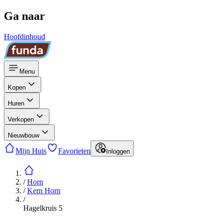
Ga naar
Hoofdinhoud
Menu
Kopen
Huren
Verkopen
Nieuwbouw
Mijn Huis
Favorieten
Inloggen
/
Horn
/
Kern Horn
/
Hagelkruis 5