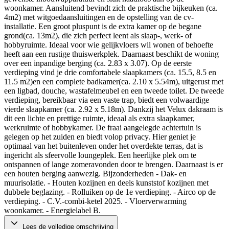
woonkamer. Aansluitend bevindt zich de praktische bijkeuken (ca.
4m2) met witgoedaansluitingen en de opstelling van de cv-
installatie. Een groot pluspunt is de extra kamer op de begane
grond(ca. 13m2), die zich perfect leent als slaap-, werk- of
hobbyruimte. Ideaal voor wie gelijkvloers wil wonen of behoefte
heeft aan een rustige thuiswerkplek. Daarnaast beschikt de woning
over een inpandige berging (ca. 2.83 x 3.07). Op de eerste
verdieping vind je drie comfortabele slaapkamers (ca. 15.5, 8.5 en
11.5 m2)en een complete badkamer(ca. 2.10 x 5.54m), uitgerust met
een ligbad, douche, wastafelmeubel en een tweede toilet. De tweede
verdieping, bereikbaar via een vaste trap, biedt een volwaardige
vierde slaapkamer (ca. 2.92 x 5.18m). Dankzij het Velux dakraam is
dit een lichte en prettige ruimte, ideaal als extra slaapkamer,
werkruimte of hobbykamer. De fraai aangelegde achtertuin is
gelegen op het zuiden en biedt volop privacy. Hier geniet je
optimaal van het buitenleven onder het overdekte terras, dat is
ingericht als sfeervolle loungeplek. Een heerlijke plek om te
ontspannen of lange zomeravonden door te brengen. Daarnaast is er
een houten berging aanwezig. Bijzonderheden - Dak- en
muurisolatie. - Houten kozijnen en deels kunststof kozijnen met
dubbele beglazing. - Rolluiken op de 1e verdieping. - Airco op de
verdieping. - C.V.-combi-ketel 2025. - Vloerverwarming
woonkamer. - Energielabel B.
Lees de volledige omschrijving