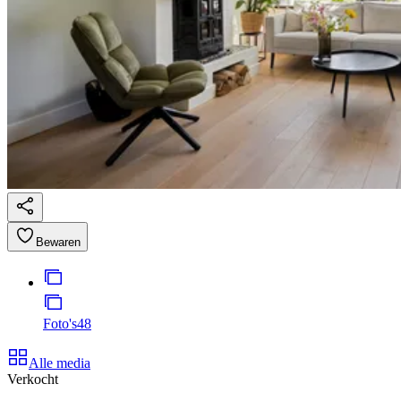
Bewaren
Foto's
48
Alle media
Verkocht