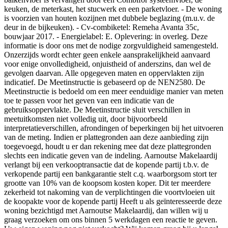
keuken, de meterkast, het stucwerk en een parketvloer. - De woning
is voorzien van houten kozijnen met dubbele beglazing (m.u.v. de
deur in de bijkeuken). - Cv-combiketel: Remeha Avanta 35c,
bouwjaar 2017. - Energielabel: E. Oplevering: in overleg. Deze
informatie is door ons met de nodige zorgvuldigheid samengesteld.
Onzerzijds wordt echter geen enkele aansprakelijkheid aanvaard
voor enige onvolledigheid, onjuistheid of anderszins, dan wel de
gevolgen daarvan. Alle opgegeven maten en oppervlakten zijn
indicatief. De Meetinstructie is gebaseerd op de NEN2580. De
Meetinstructie is bedoeld om een meer eenduidige manier van meten
toe te passen voor het geven van een indicatie van de
gebruiksoppervlakte. De Meetinstructie sluit verschillen in
meetuitkomsten niet volledig uit, door bijvoorbeeld
interpretatieverschillen, afrondingen of beperkingen bij het uitvoeren
van de meting. Indien er plattegronden aan deze aanbieding zijn
toegevoegd, houdt u er dan rekening mee dat deze plattegronden
slechts een indicatie geven van de indeling. Aarnoutse Makelaardij
verlangt bij een verkooptransactie dat de kopende partij t.b.v. de
verkopende partij een bankgarantie stelt c.q. waarborgsom stort ter
grootte van 10% van de koopsom kosten koper. Dit ter meerdere
zekerheid tot nakoming van de verplichtingen die voortvloeien uit
de koopakte voor de kopende partij Heeft u als geïnteresseerde deze
woning bezichtigd met Aarnoutse Makelaardij, dan willen wij u
graag verzoeken om ons binnen 5 werkdagen een reactie te geven.