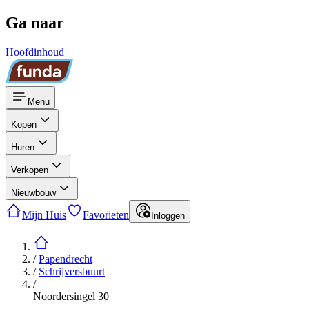
Ga naar
Hoofdinhoud
Menu
Kopen
Huren
Verkopen
Nieuwbouw
Mijn Huis
Favorieten
Inloggen
/
Papendrecht
/
Schrijversbuurt
/
Noordersingel 30