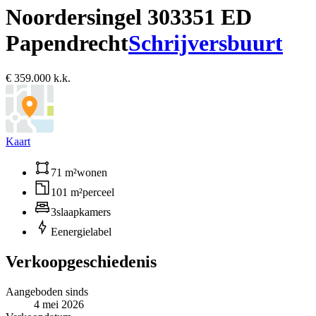
Noordersingel 30
3351 ED
Papendrecht
Schrijversbuurt
€ 359.000 k.k.
Kaart
71 m²
wonen
101 m²
perceel
3
slaapkamers
E
energielabel
Verkoopgeschiedenis
Aangeboden sinds
4 mei 2026