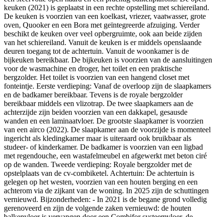
keuken (2021) is geplaatst in een rechte opstelling met schiereiland.
De keuken is voorzien van een koelkast, vriezer, vaatwasser, grote
oven, Quooker en een Bora met geïntegreerde afzuiging. Verder
beschikt de keuken over veel opbergruimte, ook aan beide zijden
van het schiereiland. Vanuit de keuken is er middels openslaande
deuren toegang tot de achtertuin. Vanuit de woonkamer is de
bijkeuken bereikbaar. De bijkeuken is voorzien van de aansluitingen
voor de wasmachine en droger, het toilet en een praktische
bergzolder. Het toilet is voorzien van een hangend closet met
fonteintje. Eerste verdieping: Vanaf de overloop zijn de slaapkamers
en de badkamer bereikbaar. Tevens is de royale bergzolder
bereikbaar middels een vlizotrap. De twee slaapkamers aan de
achterzijde zijn beiden voorzien van een dakkapel, gesausde
wanden en een laminaatvloer. De grootste slaapkamer is voorzien
van een airco (2022). De slaapkamer aan de voorzijde is momenteel
ingericht als kledingkamer maar is uiteraard ook bruikbaar als
studeer- of kinderkamer. De badkamer is voorzien van een ligbad
met regendouche, een wastafelmeubel en afgewerkt met beton ciré
op de wanden. Tweede verdieping: Royale bergzolder met de
opstelplaats van de cv-combiketel. Achtertuin: De achtertuin is
gelegen op het westen, voorzien van een houten berging en een
achterom via de zijkant van de woning. In 2025 zijn de schuttingen
vernieuwd. Bijzonderheden: - In 2021 is de begane grond volledig
gerenoveerd en zijn de volgende zaken vernieuwd: de houten
balkenvloer is vervangen door een Combifor systeemvloer, de