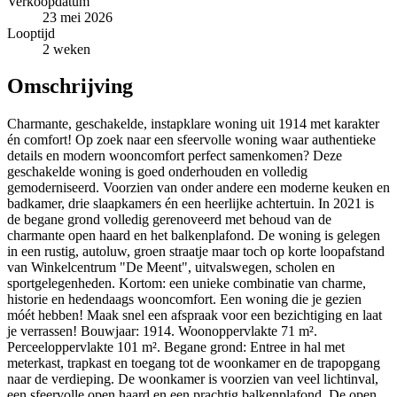
Verkoopdatum
23 mei 2026
Looptijd
2 weken
Omschrijving
Charmante, geschakelde, instapklare woning uit 1914 met karakter
én comfort! Op zoek naar een sfeervolle woning waar authentieke
details en modern wooncomfort perfect samenkomen? Deze
geschakelde woning is goed onderhouden en volledig
gemoderniseerd. Voorzien van onder andere een moderne keuken en
badkamer, drie slaapkamers én een heerlijke achtertuin. In 2021 is
de begane grond volledig gerenoveerd met behoud van de
charmante open haard en het balkenplafond. De woning is gelegen
in een rustig, autoluw, groen straatje maar toch op korte loopafstand
van Winkelcentrum "De Meent", uitvalswegen, scholen en
sportgelegenheden. Kortom: een unieke combinatie van charme,
historie en hedendaags wooncomfort. Een woning die je gezien
móét hebben! Maak snel een afspraak voor een bezichtiging en laat
je verrassen! Bouwjaar: 1914. Woonoppervlakte 71 m².
Perceeloppervlakte 101 m². Begane grond: Entree in hal met
meterkast, trapkast en toegang tot de woonkamer en de trapopgang
naar de verdieping. De woonkamer is voorzien van veel lichtinval,
een sfeervolle open haard en een prachtig balkenplafond. De open