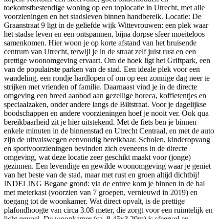
toekomstbestendige woning op een toplocatie in Utrecht, met alle
voorzieningen en het stadsleven binnen handbereik. Locatie: De
Graanstraat 9 ligt in de geliefde wijk Wittevrouwen: een plek waar
het stadse leven en een ontspannen, bijna dorpse sfeer moeiteloos
samenkomen. Hier woon je op korte afstand van het bruisende
centrum van Utrecht, terwijl je in de straat zelf juist rust en een
prettige woonomgeving ervaart. Om de hoek ligt het Griftpark, een
van de populairste parken van de stad. Een ideale plek voor een
wandeling, een rondje hardlopen of om op een zonnige dag neer te
strijken met vrienden of familie. Daarnaast vind je in de directe
omgeving een breed aanbod aan gezellige horeca, koffietentjes en
speciaalzaken, onder andere langs de Biltstraat. Voor je dagelijkse
boodschappen en andere voorzieningen hoef je nooit ver. Ook qua
bereikbaarheid zit je hier uitstekend. Met de fiets ben je binnen
enkele minuten in de binnenstad en Utrecht Centraal, en met de auto
zijn de uitvalswegen eenvoudig bereikbaar. Scholen, kinderopvang
en sportvoorzieningen bevinden zich eveneens in de directe
omgeving, wat deze locatie zeer geschikt maakt voor (jonge)
gezinnen. Een levendige en gewilde woonomgeving waar je geniet
van het beste van de stad, maar met rust en groen altijd dichtbij!
INDELING Begane grond: via de entree kom je binnen in de hal
met meterkast (voorzien van 7 groepen, vernieuwd in 2019) en
toegang tot de woonkamer. Wat direct opvalt, is de prettige
plafondhoogte van circa 3.08 meter, die zorgt voor een ruimtelijk en
licht gevoel. De woonkamer (ca. 8.45x3.20m) is sfeervol en