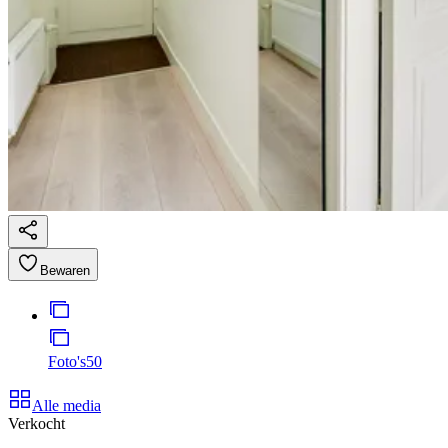
Bewaren
Foto's
50
Alle media
Verkocht