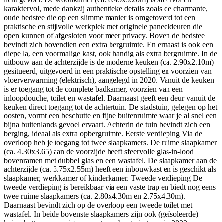
karaktervol, mede dankzij authentieke details zoals de charmante,
oude bedstee die op een slimme manier is omgetoverd tot een
praktische en stijlvolle werkplek met originele paneeldeuren die
open kunnen of afgesloten voor meer privacy. Boven de bedstee
bevindt zich bovendien een extra bergruimte. En ernaast is ook een
diepe la, een voormalige kast, ook handig als extra bergruimte. In de
uitbouw aan de achterzijde is de moderne keuken (ca. 2.90x2.10m)
gesitueerd, uitgevoerd in een praktische opstelling en voorzien van
vloerverwarming (elektrisch), aangelegd in 2020. Vanuit de keuken
is er toegang tot de complete badkamer, voorzien van een
inloopdouche, toilet en wastafel. Daarnaast geeft een deur vanuit de
keuken direct toegang tot de achtertuin. De stadstuin, gelegen op het
oosten, vormt een beschutte en fijne buitenruimte waar je al snel een
bijna buitenlands gevoel ervaart. Achterin de tuin bevindt zich een
berging, ideaal als extra opbergruimte. Eerste verdieping Via de
overloop heb je toegang tot twee slaapkamers. De ruime slaapkamer
(ca. 4.30x3.65) aan de voorzijde heeft sfeervolle glas-in-lood
bovenramen met dubbel glas en een wastafel. De slaapkamer aan de
achterzijde (ca. 3.75x2.55m) heeft een inbouwkast en is geschikt als
slaapkamer, werkkamer of kinderkamer. Tweede verdieping De
tweede verdieping is bereikbaar via een vaste trap en biedt nog eens
twee ruime slaapkamers (ca. 2.80x4.30m en 2.75x4.30m).
Daarnaast bevindt zich op de overloop een tweede toilet met
wastafel. In beide bovenste slaapkamers zijn ook (geïsoleerde)