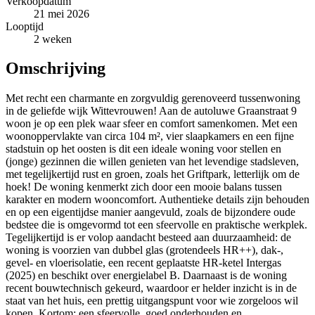
Verkoopdatum
21 mei 2026
Looptijd
2 weken
Omschrijving
Met recht een charmante en zorgvuldig gerenoveerd tussenwoning
in de geliefde wijk Wittevrouwen! Aan de autoluwe Graanstraat 9
woon je op een plek waar sfeer en comfort samenkomen. Met een
woonoppervlakte van circa 104 m², vier slaapkamers en een fijne
stadstuin op het oosten is dit een ideale woning voor stellen en
(jonge) gezinnen die willen genieten van het levendige stadsleven,
met tegelijkertijd rust en groen, zoals het Griftpark, letterlijk om de
hoek! De woning kenmerkt zich door een mooie balans tussen
karakter en modern wooncomfort. Authentieke details zijn behouden
en op een eigentijdse manier aangevuld, zoals de bijzondere oude
bedstee die is omgevormd tot een sfeervolle en praktische werkplek.
Tegelijkertijd is er volop aandacht besteed aan duurzaamheid: de
woning is voorzien van dubbel glas (grotendeels HR++), dak-,
gevel- en vloerisolatie, een recent geplaatste HR-ketel Intergas
(2025) en beschikt over energielabel B. Daarnaast is de woning
recent bouwtechnisch gekeurd, waardoor er helder inzicht is in de
staat van het huis, een prettig uitgangspunt voor wie zorgeloos wil
kopen. Kortom: een sfeervolle, goed onderhouden en