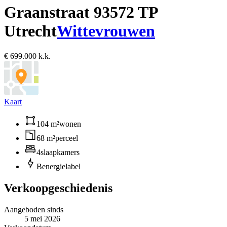
Graanstraat 9
3572 TP
Utrecht
Wittevrouwen
€ 699.000 k.k.
Kaart
104 m²
wonen
68 m²
perceel
4
slaapkamers
B
energielabel
Verkoopgeschiedenis
Aangeboden sinds
5 mei 2026