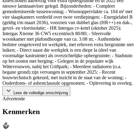
knieschotten aanwezig voor extra opbergruimte en in 2022 een
nieuwe laminaatvloer gelegd. Bijzonderheden: - Compleet
gemoderniseerde tussenwoning; - Woonoppervlakte ca. 104 m² met
vier slaapkamers verdeeld over twee verdiepingen; - Energielabel B
(geldig t/m maart 2036), voorzien van dubbel glas (HR++) en dak-,
gevel- en vloerisolatie; - HR Intergas cv-ketel (oktober 2025);
Intergas Xtreme 36 CW5 excentrisch 80/80; - Sfeervolle
woonkamer met plafondhoogte van ca. 3.08 m; - Authentieke
bedstee omgetoverd tot werkplek, met erboven extra bergruimte met
luiken; - Direct naast die werkplek is een diepe la (deel van
voormalige kastruimte) als overzichtelijke opbergruimte; - Stadstuin
op het oosten met berging; - Gelegen in de populaire wijk
Wittevrouwen, nabij het Griftpark; - Meerdere radiatoren (o.a.
begane grond) zijn vervangen in september 2025; - Recent
bouwtechnisch gekeurd, met inzicht in de staat van de woning; -
Ouderdoms- of asbestclausule opgenomen; - Oplevering in overleg.
Lees de volledige omschrijving
Advertentie
Kenmerken