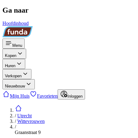
Ga naar
Hoofdinhoud
Menu
Kopen
Huren
Verkopen
Nieuwbouw
Mijn Huis
Favorieten
Inloggen
/
Utrecht
/
Wittevrouwen
/
Graanstraat 9