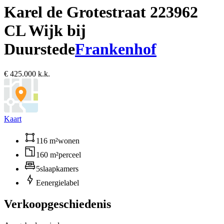
Karel de Grotestraat 22
3962
CL Wijk bij
Duurstede
Frankenhof
€ 425.000 k.k.
Kaart
116 m²
wonen
160 m²
perceel
5
slaapkamers
E
energielabel
Verkoopgeschiedenis