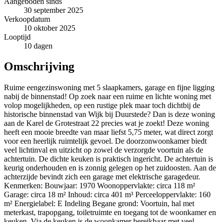
Aangeboden sinds
30 september 2025
Verkoopdatum
10 oktober 2025
Looptijd
10 dagen
Omschrijving
Ruime eengezinswoning met 5 slaapkamers, garage en fijne ligging
nabij de binnenstad! Op zoek naar een ruime en lichte woning met
volop mogelijkheden, op een rustige plek maar toch dichtbij de
historische binnenstad van Wijk bij Duurstede? Dan is deze woning
aan de Karel de Grotestraat 22 precies wat je zoekt! Deze woning
heeft een mooie breedte van maar liefst 5,75 meter, wat direct zorgt
voor een heerlijk ruimtelijk gevoel. De doorzonwoonkamer biedt
veel lichtinval en uitzicht op zowel de verzorgde voortuin als de
achtertuin. De dichte keuken is praktisch ingericht. De achtertuin is
keurig onderhouden en is zonnig gelegen op het zuidoosten. Aan de
achterzijde bevindt zich een garage met elektrische garagedeur.
Kenmerken: Bouwjaar: 1970 Woonoppervlakte: circa 118 m²
Garage: circa 18 m² Inhoud: circa 401 m³ Perceeloppervlakte: 160
m² Energielabel: E Indeling Begane grond: Voortuin, hal met
meterkast, trapopgang, toiletruimte en toegang tot de woonkamer en
keuken. Via de keuken is de woonkamer bereikbaar met veel