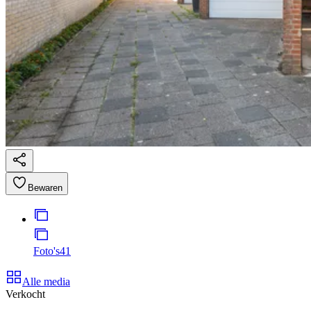
Bewaren
Foto's
41
Alle media
Verkocht