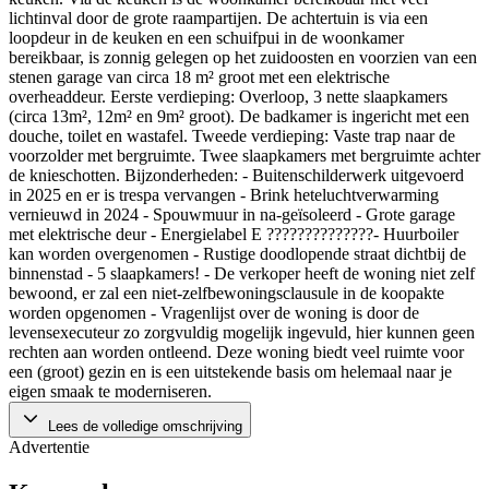
lichtinval door de grote raampartijen. De achtertuin is via een
loopdeur in de keuken en een schuifpui in de woonkamer
bereikbaar, is zonnig gelegen op het zuidoosten en voorzien van een
stenen garage van circa 18 m² groot met een elektrische
overheaddeur. Eerste verdieping: Overloop, 3 nette slaapkamers
(circa 13m², 12m² en 9m² groot). De badkamer is ingericht met een
douche, toilet en wastafel. Tweede verdieping: Vaste trap naar de
voorzolder met bergruimte. Twee slaapkamers met bergruimte achter
de knieschotten. Bijzonderheden: - Buitenschilderwerk uitgevoerd
in 2025 en er is trespa vervangen - Brink heteluchtverwarming
vernieuwd in 2024 - Spouwmuur in na-geïsoleerd - Grote garage
met elektrische deur - Energielabel E ??????????????- Huurboiler
kan worden overgenomen - Rustige doodlopende straat dichtbij de
binnenstad - 5 slaapkamers! - De verkoper heeft de woning niet zelf
bewoond, er zal een niet-zelfbewoningsclausule in de koopakte
worden opgenomen - Vragenlijst over de woning is door de
levensexecuteur zo zorgvuldig mogelijk ingevuld, hier kunnen geen
rechten aan worden ontleend. Deze woning biedt veel ruimte voor
een (groot) gezin en is een uitstekende basis om helemaal naar je
eigen smaak te moderniseren.
Lees de volledige omschrijving
Advertentie