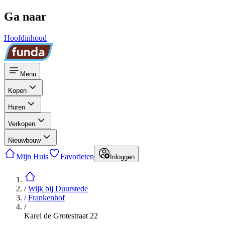
Ga naar
Hoofdinhoud
Menu
Kopen
Huren
Verkopen
Nieuwbouw
Mijn Huis
Favorieten
Inloggen
/
Wijk bij Duurstede
/
Frankenhof
/
Karel de Grotestraat 22