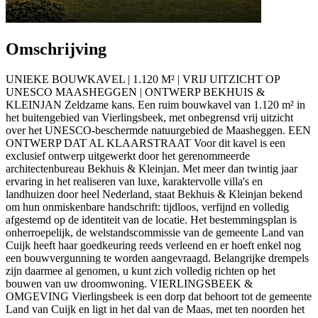
Omschrijving
UNIEKE BOUWKAVEL | 1.120 M² | VRIJ UITZICHT OP
UNESCO MAASHEGGEN | ONTWERP BEKHUIS &
KLEINJAN Zeldzame kans. Een ruim bouwkavel van 1.120 m² in
het buitengebied van Vierlingsbeek, met onbegrensd vrij uitzicht
over het UNESCO-beschermde natuurgebied de Maasheggen. EEN
ONTWERP DAT AL KLAARSTRAAT Voor dit kavel is een
exclusief ontwerp uitgewerkt door het gerenommeerde
architectenbureau Bekhuis & Kleinjan. Met meer dan twintig jaar
ervaring in het realiseren van luxe, karaktervolle villa's en
landhuizen door heel Nederland, staat Bekhuis & Kleinjan bekend
om hun onmiskenbare handschrift: tijdloos, verfijnd en volledig
afgestemd op de identiteit van de locatie. Het bestemmingsplan is
onherroepelijk, de welstandscommissie van de gemeente Land van
Cuijk heeft haar goedkeuring reeds verleend en er hoeft enkel nog
een bouwvergunning te worden aangevraagd. Belangrijke drempels
zijn daarmee al genomen, u kunt zich volledig richten op het
bouwen van uw droomwoning. VIERLINGSBEEK &
OMGEVING Vierlingsbeek is een dorp dat behoort tot de gemeente
Land van Cuijk en ligt in het dal van de Maas, met ten noorden het