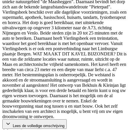
unieke natuurgebied "de Maasheggen". Daarnaast bevindt het dorp
zich aan de bekende langeafstandswandelroute "Pieterpad".
Vierlingsbeek beschikt over alle dagelijkse voorzieningen, zoals een
supermarkt, apotheek, basisschool, huisarts, tandarts, fysiotherapeut
en horeca. Het dorp is goed bereikbaar, met uitstekende
uitvalswegen op ongeveer 3 kilometer naar de A73, richting
Nijmegen en Venlo. Beide steden zijn in 20 tot 25 minuten met de
auto te bereiken. Daarnaast heeft Vierlingsbeek een treinstation,
waardoor het goed bereikbaar is met het openbaar vervoer. Vanuit
Vierlingsbeek is er ook een pontverbinding naar het Limburgse
plaatsje Bergen. WAT MAAKT DIT KAVEL BIJZONDER? Dit is
een van die zeldzame locaties waar natuur, ruimte, uitzicht op de
Maas en architectonische vrijheid samenkomen. Het kavel heeft een
breedte van circa 23 meter en een diepte van maar liefst c.a. 47
meter. Het bestemmingsplan is onherroepelijk. De welstand is
akkoord en de stroomaansluiting is aangevraagd en wordt in
november al aangesloten! Het ontwerp van Bekhuis & Kleinjan ligt
gedeeltelijk klaar, is voor een derde betaald en hierin kunt u nog uw
eigen wensen toevoegen. Daarnaast is het mogelijk om de al
gemaakte bouwtekeningen over te nemen. Enkel de
bouwvergunning staat nog tussen u en start bouw. Ook het zelf
inschakelen van een architect is mogelijk, u bent vrij om uw eigen
droomwoning te ontwerpen.
Lees de volledige omschrijving