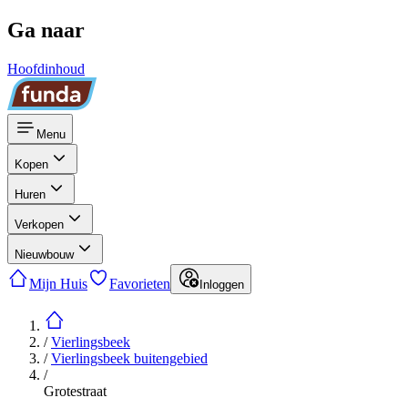
Ga naar
Hoofdinhoud
Menu
Kopen
Huren
Verkopen
Nieuwbouw
Mijn Huis
Favorieten
Inloggen
/
Vierlingsbeek
/
Vierlingsbeek buitengebied
/
Grotestraat