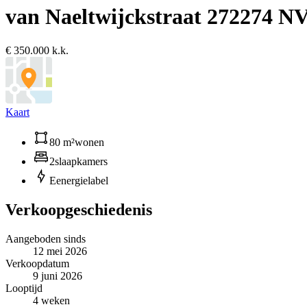
van Naeltwijckstraat 27
2274 NV
€ 350.000 k.k.
Kaart
80 m²
wonen
2
slaapkamers
E
energielabel
Verkoopgeschiedenis
Aangeboden sinds
12 mei 2026
Verkoopdatum
9 juni 2026
Looptijd
4 weken