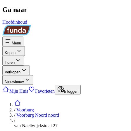
Ga naar
Hoofdinhoud
Menu
Kopen
Huren
Verkopen
Nieuwbouw
Mijn Huis
Favorieten
Inloggen
/
Voorburg
/
Voorburg Noord noord
/
van Naeltwijckstraat 27