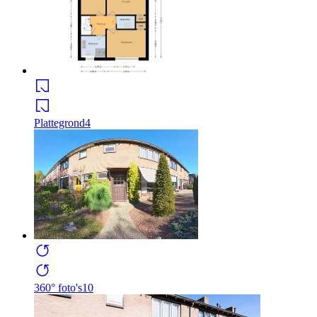
Plattegrond
4
360° foto's
10