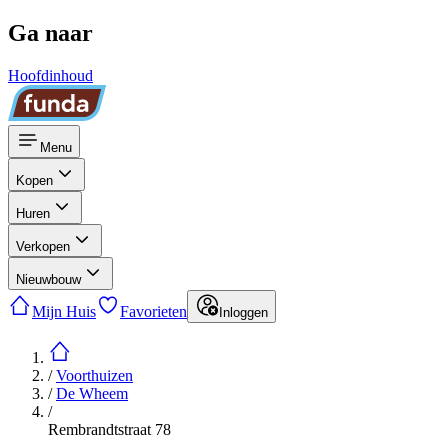
Ga naar
Hoofdinhoud
Menu
Kopen
Huren
Verkopen
Nieuwbouw
Mijn Huis
Favorieten
Inloggen
/
Voorthuizen
/
De Wheem
/
Rembrandtstraat 78