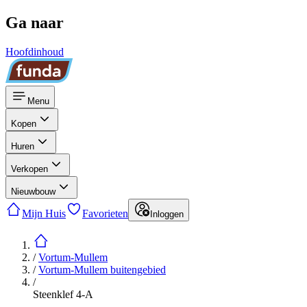
Ga naar
Hoofdinhoud
Menu
Kopen
Huren
Verkopen
Nieuwbouw
Mijn Huis
Favorieten
Inloggen
/
Vortum-Mullem
/
Vortum-Mullem buitengebied
/
Steenklef 4-A