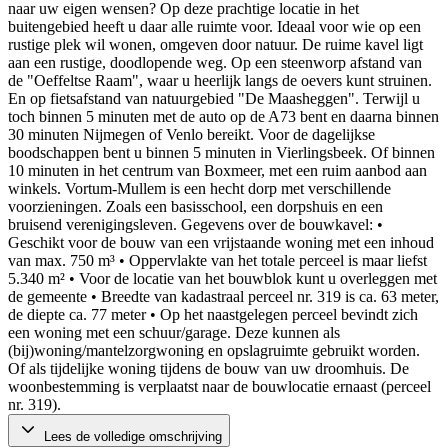
naar uw eigen wensen? Op deze prachtige locatie in het
buitengebied heeft u daar alle ruimte voor. Ideaal voor wie op een
rustige plek wil wonen, omgeven door natuur. De ruime kavel ligt
aan een rustige, doodlopende weg. Op een steenworp afstand van
de "Oeffeltse Raam", waar u heerlijk langs de oevers kunt struinen.
En op fietsafstand van natuurgebied "De Maasheggen". Terwijl u
toch binnen 5 minuten met de auto op de A73 bent en daarna binnen
30 minuten Nijmegen of Venlo bereikt. Voor de dagelijkse
boodschappen bent u binnen 5 minuten in Vierlingsbeek. Of binnen
10 minuten in het centrum van Boxmeer, met een ruim aanbod aan
winkels. Vortum-Mullem is een hecht dorp met verschillende
voorzieningen. Zoals een basisschool, een dorpshuis en een
bruisend verenigingsleven. Gegevens over de bouwkavel: •
Geschikt voor de bouw van een vrijstaande woning met een inhoud
van max. 750 m³ • Oppervlakte van het totale perceel is maar liefst
5.340 m² • Voor de locatie van het bouwblok kunt u overleggen met
de gemeente • Breedte van kadastraal perceel nr. 319 is ca. 63 meter,
de diepte ca. 77 meter • Op het naastgelegen perceel bevindt zich
een woning met een schuur/garage. Deze kunnen als
(bij)woning/mantelzorgwoning en opslagruimte gebruikt worden.
Of als tijdelijke woning tijdens de bouw van uw droomhuis. De
woonbestemming is verplaatst naar de bouwlocatie ernaast (perceel
nr. 319).
Lees de volledige omschrijving