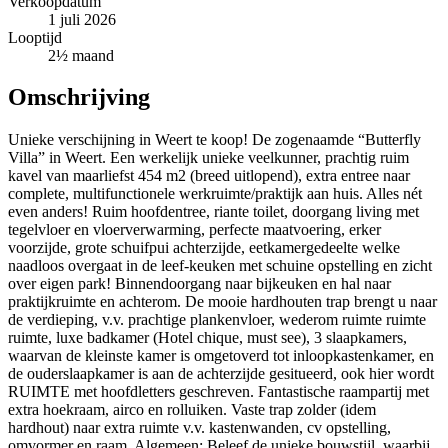
Verkoopdatum
1 juli 2026
Looptijd
2½ maand
Omschrijving
Unieke verschijning in Weert te koop! De zogenaamde “Butterfly
Villa” in Weert. Een werkelijk unieke veelkunner, prachtig ruim
kavel van maarliefst 454 m2 (breed uitlopend), extra entree naar
complete, multifunctionele werkruimte/praktijk aan huis. Alles nét
even anders! Ruim hoofdentree, riante toilet, doorgang living met
tegelvloer en vloerverwarming, perfecte maatvoering, erker
voorzijde, grote schuifpui achterzijde, eetkamergedeelte welke
naadloos overgaat in de leef-keuken met schuine opstelling en zicht
over eigen park! Binnendoorgang naar bijkeuken en hal naar
praktijkruimte en achterom. De mooie hardhouten trap brengt u naar
de verdieping, v.v. prachtige plankenvloer, wederom ruimte ruimte
ruimte, luxe badkamer (Hotel chique, must see), 3 slaapkamers,
waarvan de kleinste kamer is omgetoverd tot inloopkastenkamer, en
de ouderslaapkamer is aan de achterzijde gesitueerd, ook hier wordt
RUIMTE met hoofdletters geschreven. Fantastische raampartij met
extra hoekraam, airco en rolluiken. Vaste trap zolder (idem
hardhout) naar extra ruimte v.v. kastenwanden, cv opstelling,
omvormer en raam. Algemeen: Beleef de unieke bouwstijl, waarbij