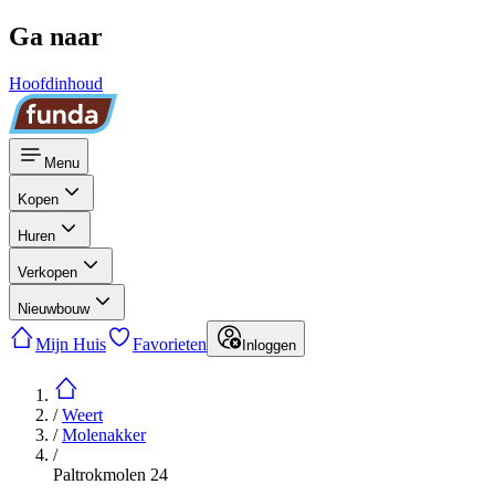
Ga naar
Hoofdinhoud
Menu
Kopen
Huren
Verkopen
Nieuwbouw
Mijn Huis
Favorieten
Inloggen
/
Weert
/
Molenakker
/
Paltrokmolen 24