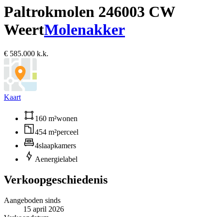
Paltrokmolen 24
6003 CW
Weert
Molenakker
€ 585.000 k.k.
Kaart
160 m²
wonen
454 m²
perceel
4
slaapkamers
A
energielabel
Verkoopgeschiedenis
Aangeboden sinds
15 april 2026