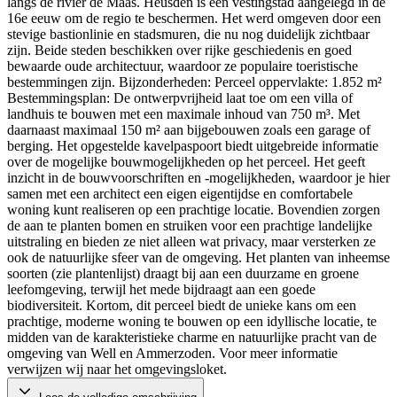
langs de rivier de Maas. Heusden is een vestingstad aangelegd in de
16e eeuw om de regio te beschermen. Het werd omgeven door een
stevige bastionlinie en stadsmuren, die nu nog duidelijk zichtbaar
zijn. Beide steden beschikken over rijke geschiedenis en goed
bewaarde oude architectuur, waardoor ze populaire toeristische
bestemmingen zijn. Bijzonderheden: Perceel oppervlakte: 1.852 m²
Bestemmingsplan: De ontwerpvrijheid laat toe om een villa of
landhuis te bouwen met een maximale inhoud van 750 m³. Met
daarnaast maximaal 150 m² aan bijgebouwen zoals een garage of
berging. Het opgestelde kavelpaspoort biedt uitgebreide informatie
over de mogelijke bouwmogelijkheden op het perceel. Het geeft
inzicht in de bouwvoorschriften en -mogelijkheden, waardoor je hier
samen met een architect een eigen eigentijdse en comfortabele
woning kunt realiseren op een prachtige locatie. Bovendien zorgen
de aan te planten bomen en struiken voor een prachtige landelijke
uitstraling en bieden ze niet alleen wat privacy, maar versterken ze
ook de natuurlijke sfeer van de omgeving. Het planten van inheemse
soorten (zie plantenlijst) draagt bij aan een duurzame en groene
leefomgeving, terwijl het mede bijdraagt aan een goede
biodiversiteit. Kortom, dit perceel biedt de unieke kans om een
prachtige, moderne woning te bouwen op een idyllische locatie, te
midden van de karakteristieke charme en natuurlijke pracht van de
omgeving van Well en Ammerzoden. Voor meer informatie
verwijzen wij naar het omgevingsloket.