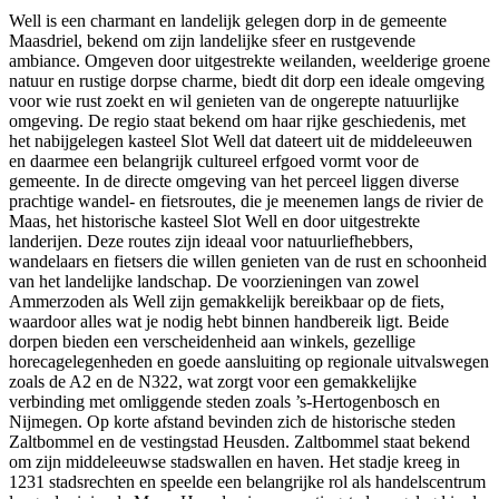
Well is een charmant en landelijk gelegen dorp in de gemeente
Maasdriel, bekend om zijn landelijke sfeer en rustgevende
ambiance. Omgeven door uitgestrekte weilanden, weelderige groene
natuur en rustige dorpse charme, biedt dit dorp een ideale omgeving
voor wie rust zoekt en wil genieten van de ongerepte natuurlijke
omgeving. De regio staat bekend om haar rijke geschiedenis, met
het nabijgelegen kasteel Slot Well dat dateert uit de middeleeuwen
en daarmee een belangrijk cultureel erfgoed vormt voor de
gemeente. In de directe omgeving van het perceel liggen diverse
prachtige wandel- en fietsroutes, die je meenemen langs de rivier de
Maas, het historische kasteel Slot Well en door uitgestrekte
landerijen. Deze routes zijn ideaal voor natuurliefhebbers,
wandelaars en fietsers die willen genieten van de rust en schoonheid
van het landelijke landschap. De voorzieningen van zowel
Ammerzoden als Well zijn gemakkelijk bereikbaar op de fiets,
waardoor alles wat je nodig hebt binnen handbereik ligt. Beide
dorpen bieden een verscheidenheid aan winkels, gezellige
horecagelegenheden en goede aansluiting op regionale uitvalswegen
zoals de A2 en de N322, wat zorgt voor een gemakkelijke
verbinding met omliggende steden zoals ’s-Hertogenbosch en
Nijmegen. Op korte afstand bevinden zich de historische steden
Zaltbommel en de vestingstad Heusden. Zaltbommel staat bekend
om zijn middeleeuwse stadswallen en haven. Het stadje kreeg in
1231 stadsrechten en speelde een belangrijke rol als handelscentrum