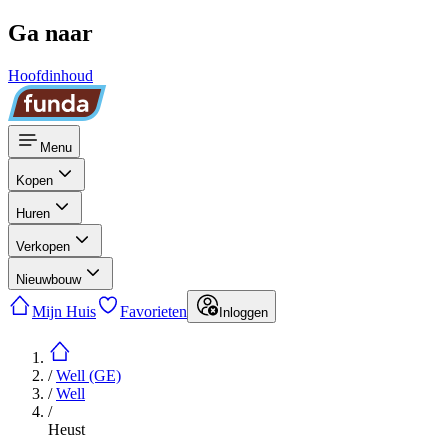
Ga naar
Hoofdinhoud
Menu
Kopen
Huren
Verkopen
Nieuwbouw
Mijn Huis
Favorieten
Inloggen
/
Well (GE)
/
Well
/
Heust