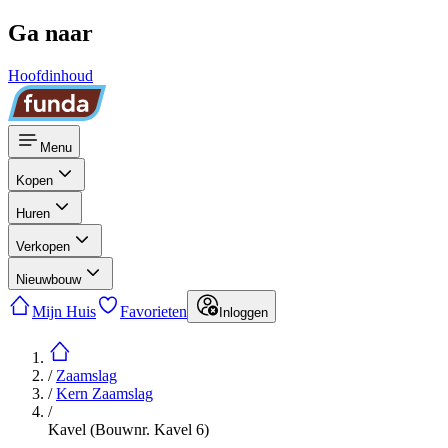
Ga naar
Hoofdinhoud
Menu
Kopen
Huren
Verkopen
Nieuwbouw
Mijn Huis
Favorieten
Inloggen
/
Zaamslag
/
Kern Zaamslag
/
Kavel (Bouwnr. Kavel 6)