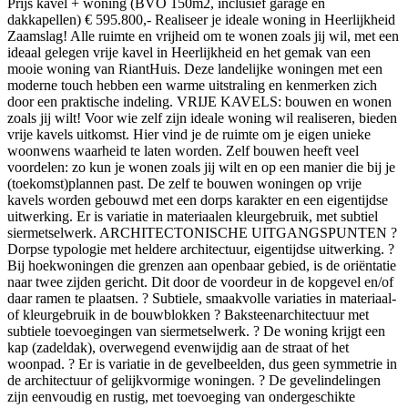
Prijs kavel + woning (BVO 150m2, inclusief garage en
dakkapellen) € 595.800,- Realiseer je ideale woning in Heerlijkheid
Zaamslag! Alle ruimte en vrijheid om te wonen zoals jij wil, met een
ideaal gelegen vrije kavel in Heerlijkheid en het gemak van een
mooie woning van RiantHuis. Deze landelijke woningen met een
moderne touch hebben een warme uitstraling en kenmerken zich
door een praktische indeling. VRIJE KAVELS: bouwen en wonen
zoals jij wilt! Voor wie zelf zijn ideale woning wil realiseren, bieden
vrije kavels uitkomst. Hier vind je de ruimte om je eigen unieke
woonwens waarheid te laten worden. Zelf bouwen heeft veel
voordelen: zo kun je wonen zoals jij wilt en op een manier die bij je
(toekomst)plannen past. De zelf te bouwen woningen op vrije
kavels worden gebouwd met een dorps karakter en een eigentijdse
uitwerking. Er is variatie in materiaalen kleurgebruik, met subtiel
siermetselwerk. ARCHITECTONISCHE UITGANGSPUNTEN ?
Dorpse typologie met heldere architectuur, eigentijdse uitwerking. ?
Bij hoekwoningen die grenzen aan openbaar gebied, is de oriëntatie
naar twee zijden gericht. Dit door de voordeur in de kopgevel en/of
daar ramen te plaatsen. ? Subtiele, smaakvolle variaties in materiaal-
of kleurgebruik in de bouwblokken ? Baksteenarchitectuur met
subtiele toevoegingen van siermetselwerk. ? De woning krijgt een
kap (zadeldak), overwegend evenwijdig aan de straat of het
woonpad. ? Er is variatie in de gevelbeelden, dus geen symmetrie in
de architectuur of gelijkvormige woningen. ? De gevelindelingen
zijn eenvoudig en rustig, met toevoeging van ondergeschikte