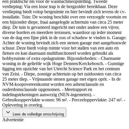
een praktische nis voor de wasmachineopstelling. Tweede
verdieping: Via een losse trap is de bergzolder bereikbaar. Deze
verdieping biedt volop bergruimte en hier bevindt zich tevens de cv-
installatie. Tuin: De woning beschikt over een verzorgde voortuin en
een bijzonder diepe, fraai aangelegde achtertuin van circa 25 meter
diep. De tuin is gevarieerd ingericht met onder andere een vijver,
diverse borders en meerdere terrassen, waardoor op ieder moment
van de dag een fijne plek in de zon of schaduw te vinden is. Garage:
Achter de woning bevindt zich een stenen garage met aangebouwde
schuur. Deze biedt volop ruimte voor het stallen van een auto en
fietsen en kan daarnaast multifunctioneel worden gebruikt als
hobbyruimte of extra opslagruimte. Bijzonderheden: - Charmante
woning in de geliefde wijk Hoge Dennen/Kerckebosch. - Gunstige
ligging ten opzichte van het Utrecht Science Park en het centrum
van Zeist. - Diepe, zonnige achtertuin op het zuidoosten van circa
25 meter diep. - Vrijstaande stenen garage met eigen oprit. - In de
NVM-koopovereenkomst worden een asbestclausule en
ouderdomsclausule opgenomen. - Meetrapport en
indelingstekeningen aanwezig (NEN-ingemeten). -
Gebruiksoppervlakte wonen: 96 m². - Perceeloppervlakte: 247 m². -
Oplevering in overleg.
Lees de volledige omschrijving
Advertentie