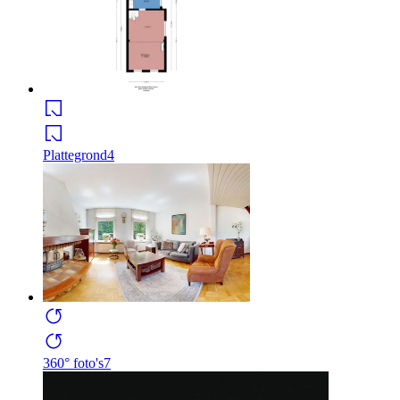
Plattegrond
4
360° foto's
7