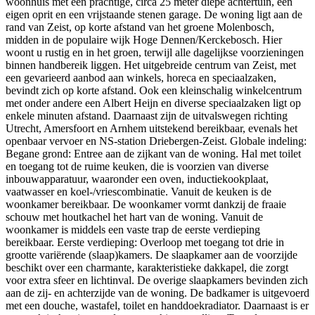
woonhuis met een prachtige, circa 25 meter diepe achtertuin, een
eigen oprit en een vrijstaande stenen garage. De woning ligt aan de
rand van Zeist, op korte afstand van het groene Molenbosch,
midden in de populaire wijk Hoge Dennen/Kerckebosch. Hier
woont u rustig en in het groen, terwijl alle dagelijkse voorzieningen
binnen handbereik liggen. Het uitgebreide centrum van Zeist, met
een gevarieerd aanbod aan winkels, horeca en speciaalzaken,
bevindt zich op korte afstand. Ook een kleinschalig winkelcentrum
met onder andere een Albert Heijn en diverse speciaalzaken ligt op
enkele minuten afstand. Daarnaast zijn de uitvalswegen richting
Utrecht, Amersfoort en Arnhem uitstekend bereikbaar, evenals het
openbaar vervoer en NS-station Driebergen-Zeist. Globale indeling:
Begane grond: Entree aan de zijkant van de woning. Hal met toilet
en toegang tot de ruime keuken, die is voorzien van diverse
inbouwapparatuur, waaronder een oven, inductiekookplaat,
vaatwasser en koel-/vriescombinatie. Vanuit de keuken is de
woonkamer bereikbaar. De woonkamer vormt dankzij de fraaie
schouw met houtkachel het hart van de woning. Vanuit de
woonkamer is middels een vaste trap de eerste verdieping
bereikbaar. Eerste verdieping: Overloop met toegang tot drie in
grootte variërende (slaap)kamers. De slaapkamer aan de voorzijde
beschikt over een charmante, karakteristieke dakkapel, die zorgt
voor extra sfeer en lichtinval. De overige slaapkamers bevinden zich
aan de zij- en achterzijde van de woning. De badkamer is uitgevoerd
met een douche, wastafel, toilet en handdoekradiator. Daarnaast is er