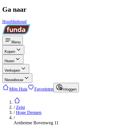
Ga naar
Hoofdinhoud
Menu
Kopen
Huren
Verkopen
Nieuwbouw
Mijn Huis
Favorieten
Inloggen
/
Zeist
/
Hoge Dennen
/
Arnhemse Bovenweg 11