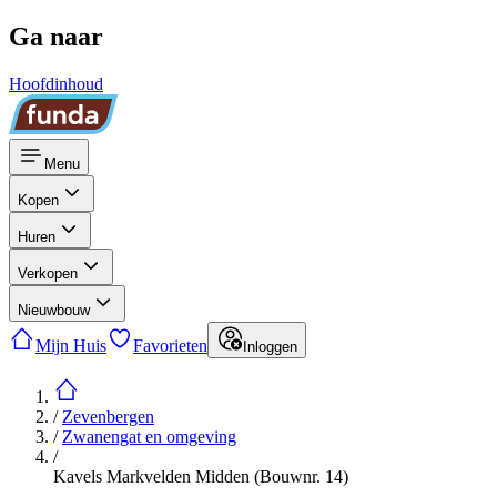
Ga naar
Hoofdinhoud
Menu
Kopen
Huren
Verkopen
Nieuwbouw
Mijn Huis
Favorieten
Inloggen
/
Zevenbergen
/
Zwanengat en omgeving
/
Kavels Markvelden Midden (Bouwnr. 14)