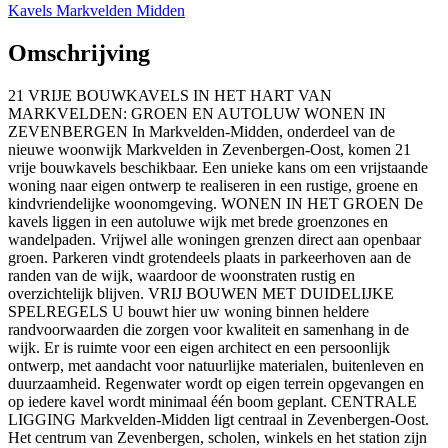
Kavels Markvelden Midden
Omschrijving
21 VRIJE BOUWKAVELS IN HET HART VAN
MARKVELDEN: GROEN EN AUTOLUW WONEN IN
ZEVENBERGEN In Markvelden-Midden, onderdeel van de
nieuwe woonwijk Markvelden in Zevenbergen-Oost, komen 21
vrije bouwkavels beschikbaar. Een unieke kans om een vrijstaande
woning naar eigen ontwerp te realiseren in een rustige, groene en
kindvriendelijke woonomgeving. WONEN IN HET GROEN De
kavels liggen in een autoluwe wijk met brede groenzones en
wandelpaden. Vrijwel alle woningen grenzen direct aan openbaar
groen. Parkeren vindt grotendeels plaats in parkeerhoven aan de
randen van de wijk, waardoor de woonstraten rustig en
overzichtelijk blijven. VRIJ BOUWEN MET DUIDELIJKE
SPELREGELS U bouwt hier uw woning binnen heldere
randvoorwaarden die zorgen voor kwaliteit en samenhang in de
wijk. Er is ruimte voor een eigen architect en een persoonlijk
ontwerp, met aandacht voor natuurlijke materialen, buitenleven en
duurzaamheid. Regenwater wordt op eigen terrein opgevangen en
op iedere kavel wordt minimaal één boom geplant. CENTRALE
LIGGING Markvelden-Midden ligt centraal in Zevenbergen-Oost.
Het centrum van Zevenbergen, scholen, winkels en het station zijn