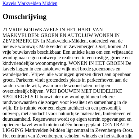
Kavels Markvelden Midden
Omschrijving
21 VRIJE BOUWKAVELS IN HET HART VAN
MARKVELDEN: GROEN EN AUTOLUW WONEN IN
ZEVENBERGEN In Markvelden-Midden, onderdeel van de
nieuwe woonwijk Markvelden in Zevenbergen-Oost, komen 21
vrije bouwkavels beschikbaar. Een unieke kans om een vrijstaande
woning naar eigen ontwerp te realiseren in een rustige, groene en
kindvriendelijke woonomgeving. WONEN IN HET GROEN De
kavels liggen in een autoluwe wijk met brede groenzones en
wandelpaden. Vrijwel alle woningen grenzen direct aan openbaar
groen. Parkeren vindt grotendeels plaats in parkeerhoven aan de
randen van de wijk, waardoor de woonstraten rustig en
overzichtelijk blijven. VRIJ BOUWEN MET DUIDELIJKE
SPELREGELS U bouwt hier uw woning binnen heldere
randvoorwaarden die zorgen voor kwaliteit en samenhang in de
wijk. Er is ruimte voor een eigen architect en een persoonlijk
ontwerp, met aandacht voor natuurlijke materialen, buitenleven en
duurzaamheid. Regenwater wordt op eigen terrein opgevangen en
op iedere kavel wordt minimaal één boom geplant. CENTRALE
LIGGING Markvelden-Midden ligt centraal in Zevenbergen-Oost.
Het centrum van Zevenbergen, scholen, winkels en het station zijn