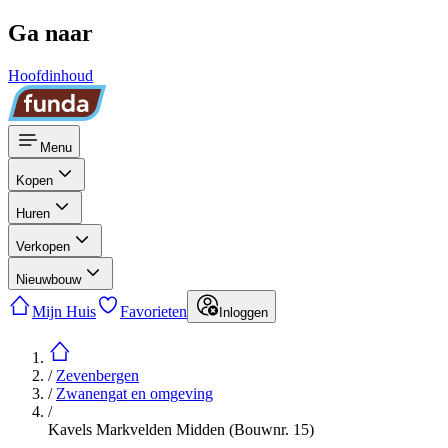
Ga naar
Hoofdinhoud
Menu
Kopen
Huren
Verkopen
Nieuwbouw
Mijn Huis
Favorieten
Inloggen
/
Zevenbergen
/
Zwanengat en omgeving
/
Kavels Markvelden Midden (Bouwnr. 15)