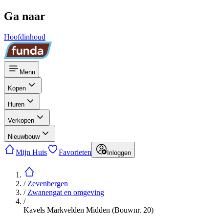
Ga naar
Hoofdinhoud
Menu
Kopen
Huren
Verkopen
Nieuwbouw
Mijn Huis
Favorieten
Inloggen
/
Zevenbergen
/
Zwanengat en omgeving
/
Kavels Markvelden Midden (Bouwnr. 20)