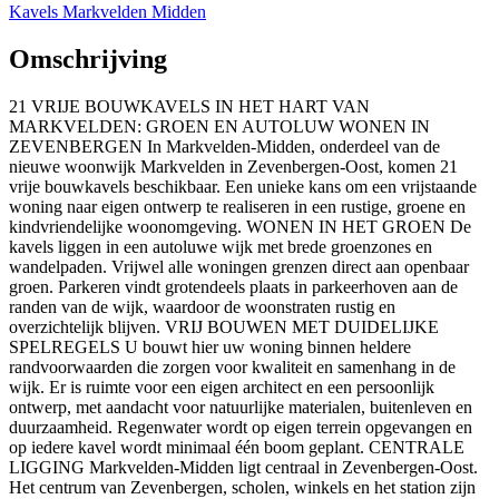
Kavels Markvelden Midden
Omschrijving
21 VRIJE BOUWKAVELS IN HET HART VAN
MARKVELDEN: GROEN EN AUTOLUW WONEN IN
ZEVENBERGEN In Markvelden-Midden, onderdeel van de
nieuwe woonwijk Markvelden in Zevenbergen-Oost, komen 21
vrije bouwkavels beschikbaar. Een unieke kans om een vrijstaande
woning naar eigen ontwerp te realiseren in een rustige, groene en
kindvriendelijke woonomgeving. WONEN IN HET GROEN De
kavels liggen in een autoluwe wijk met brede groenzones en
wandelpaden. Vrijwel alle woningen grenzen direct aan openbaar
groen. Parkeren vindt grotendeels plaats in parkeerhoven aan de
randen van de wijk, waardoor de woonstraten rustig en
overzichtelijk blijven. VRIJ BOUWEN MET DUIDELIJKE
SPELREGELS U bouwt hier uw woning binnen heldere
randvoorwaarden die zorgen voor kwaliteit en samenhang in de
wijk. Er is ruimte voor een eigen architect en een persoonlijk
ontwerp, met aandacht voor natuurlijke materialen, buitenleven en
duurzaamheid. Regenwater wordt op eigen terrein opgevangen en
op iedere kavel wordt minimaal één boom geplant. CENTRALE
LIGGING Markvelden-Midden ligt centraal in Zevenbergen-Oost.
Het centrum van Zevenbergen, scholen, winkels en het station zijn