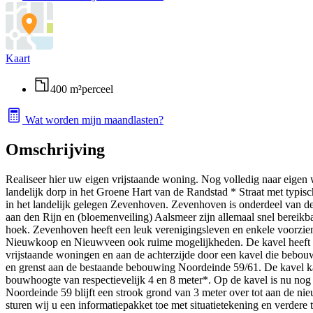
Kaart
400 m²
perceel
Wat worden mijn maandlasten?
Omschrijving
Realiseer hier uw eigen vrijstaande woning. Nog volledig naar eigen
landelijk dorp in het Groene Hart van de Randstad * Straat met typi
in het landelijk gelegen Zevenhoven. Zevenhoven is onderdeel van d
aan den Rijn en (bloemenveiling) Aalsmeer zijn allemaal snel bereik
hoek. Zevenhoven heeft een leuk verenigingsleven en enkele voorzien
Nieuwkoop en Nieuwveen ook ruime mogelijkheden. De kavel heeft een
vrijstaande woningen en aan de achterzijde door een kavel die bebo
en grenst aan de bestaande bebouwing Noordeinde 59/61. De kavel 
bouwhoogte van respectievelijk 4 en 8 meter*. Op de kavel is nu no
Noordeinde 59 blijft een strook grond van 3 meter over tot aan de ni
sturen wij u een informatiepakket toe met situatietekening en verdere