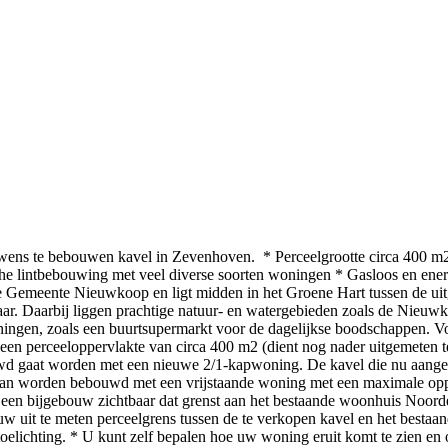
 wens te bebouwen kavel in Zevenhoven. * Perceelgrootte circa 400 m2
sche lintbebouwing met veel diverse soorten woningen * Gasloos en en
e Gemeente Nieuwkoop en ligt midden in het Groene Hart tussen de uit
baar. Daarbij liggen prachtige natuur- en watergebieden zoals de Nieu
ingen, zoals een buurtsupermarkt voor de dagelijkse boodschappen. Vo
 perceeloppervlakte van circa 400 m2 (dient nog nader uitgemeten te
uwd gaat worden met een nieuwe 2/1-kapwoning. De kavel die nu aange
kan worden bebouwd met een vrijstaande woning met een maximale opp
g een bijgebouw zichtbaar dat grenst aan het bestaande woonhuis Noor
euw uit te meten perceelgrens tussen de te verkopen kavel en het besta
 toelichting. * U kunt zelf bepalen hoe uw woning eruit komt te zien e