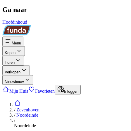
Ga naar
Hoofdinhoud
Menu
Kopen
Huren
Verkopen
Nieuwbouw
Mijn Huis
Favorieten
Inloggen
/
Zevenhoven
/
Noordeinde
/
Noordeinde