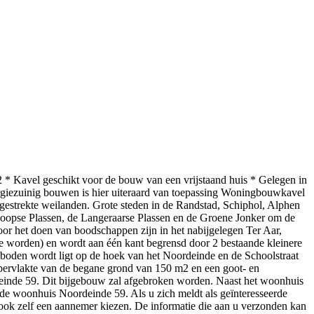
 * Kavel geschikt voor de bouw van een vrijstaand huis * Gelegen in
ergiezuinig bouwen is hier uiteraard van toepassing Woningbouwkavel
gestrekte weilanden. Grote steden in de Randstad, Schiphol, Alphen
wkoopse Plassen, de Langeraarse Plassen en de Groene Jonker om de
or het doen van boodschappen zijn in het nabijgelegen Ter Aar,
 worden) en wordt aan één kant begrensd door 2 bestaande kleinere
boden wordt ligt op de hoek van het Noordeinde en de Schoolstraat
ervlakte van de begane grond van 150 m2 en een goot- en
deinde 59. Dit bijgebouw zal afgebroken worden. Naast het woonhuis
ande woonhuis Noordeinde 59. Als u zich meldt als geïnteresseerde
n ook zelf een aannemer kiezen. De informatie die aan u verzonden kan