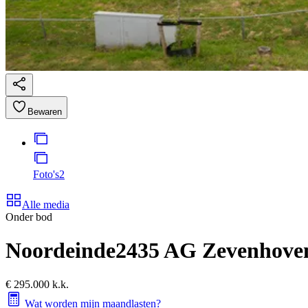
Bewaren
Foto's
2
Alle media
Onder bod
Noordeinde
2435 AG Zevenhove
€ 295.000 k.k.
Wat worden mijn maandlasten?