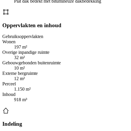
Plat dak bedekt met bitumineuze dakbedekking
Oppervlakten en inhoud
Gebruiksoppervlakten
Wonen
197 m²
Overige inpandige ruimte
32 m²
Gebouwgebonden buitenruimte
10 m²
Externe bergruimte
12 m²
Perceel
1.150 m²
Inhoud
918 m³
Indeling