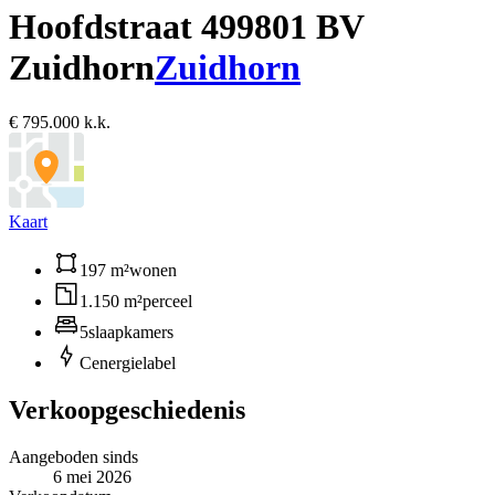
Hoofdstraat 49
9801 BV
Zuidhorn
Zuidhorn
€ 795.000 k.k.
Kaart
197 m²
wonen
1.150 m²
perceel
5
slaapkamers
C
energielabel
Verkoopgeschiedenis
Aangeboden sinds
6 mei 2026