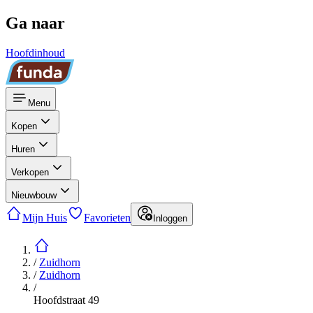
Ga naar
Hoofdinhoud
Menu
Kopen
Huren
Verkopen
Nieuwbouw
Mijn Huis
Favorieten
Inloggen
/
Zuidhorn
/
Zuidhorn
/
Hoofdstraat 49