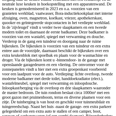
neutrale luxe keuken in hoekopstelling met een apparatenwand. De
keuken is gemoderniseerd in 2023 en o.a. voorzien van een
granieten werkblad, vaatwasser, Bora-inductiekookplaat met interne
afzuiging, oven, magnetron, koelkast, vriezer, apothekerskast,
quooker en geïntegreerde stopcontacten in het verdiepte werkblad.
In de 'zijvleugel' vindt u verder twee slaapkamers en een tweede
modern toilet en daarnaast de eerste badkamer. Deze badkamer is
voorzien van een wastafel, spiegel met verwarming en douche.
Verderop in de gang een tuindeur en doorgang naar de ruime
bijkeuken. De bijkeuken is voorzien van een tuindeur en een extra
entree aan de voorzijde, daarnaast beschikt de bijkeuken over een
extra keukenblok met spoelbak en plaats voor de wasmachine en
droger. Via de bijkeuken komt u -binnendoor- in de garage met
openslaande garagedeuren en een vliering. De omvormer voor de
zonnepanelen vindt u hier met een extra groepenkast voorbereid
voor een laadpunt voor de auto. Verdieping: lichte overloop, tweede
moderne badkamer met derde toilet, handdoekradiator (elect.),
wastafelmeubel, spiegel met verwarming en inloopdouche.
Inloopkast/berging via de overloop en drie slaapkamers waaronder
de master bedroom. De tuin rondom beslaat circa 1000m² met een
groot gazon met pruimenboom, terras en diverse plaatsen voor een
zitje. De tuinberging is van hout en geschikt voor tuinmeubilair en
tuingereedschap. Naast het huis -naast de garage- een extra parkeer
gelegenheid om een extra auto te stallen of een camper, boot,
caravan of aanhangwagen (of een combi daarvan). Bijzonderheden: