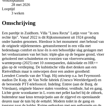
Verkoopdatum
28 mei 2026
Looptijd
3 weken
Omschrijving
Een pareltje in Zuidhorn. Villa "Linea Recta" Latijn voor "in een
rechte lijn". Vanaf 2022 is dit Rijksmonument uit 1924 grondig
onder handen genomen. Hierdoor is het monument -met behoud van
de originele stijlelementen- getransformeerd in een villa met
hedendaags comfort en luxe én is een behoorlijke slag geslagen met
het verduurzamen van het huis: triple-glas op de begane grond, vloer
geïsoleerd met schuimbeton en voorzien van vloerverwarming,
warmtepomp (2025) met 10 zonnepanelen, dakisolatie en HR++
glas op de verdieping. De kubistische villa doet denken aan een
Rietveldhuis maar is ontworpen door een andere grootheid:
Leendert Cornelis van der Vlugt. Hij ontwierp o.a. het Feyenoord-
stadion De Kuip, de Van Nelle fabriek (Unesco Werelderfgoed) en
de beroemde PTT-telefooncel. Indeling: Entree (aan de Burg. de
Vrieslaan), originele blauwe stalen voordeur, vestibule, hal en gang.
Lichte grote woonkamer in L-vorm met pellet kachel bij de zithoek,
buitendeur naar knus terrasje/patio aan de zijgevel en openslaande
deuren naar de tuin bij de eettafel. Modern toilet in de gang en
toegang naar de kelder. Ruime eetkeuken met een eetbarretje en de