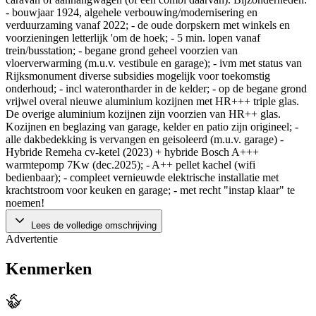
- bouwjaar 1924, algehele verbouwing/modernisering en
verduurzaming vanaf 2022; - de oude dorpskern met winkels en
voorzieningen letterlijk 'om de hoek; - 5 min. lopen vanaf
trein/busstation; - begane grond geheel voorzien van
vloerverwarming (m.u.v. vestibule en garage); - ivm met status van
Rijksmonument diverse subsidies mogelijk voor toekomstig
onderhoud; - incl waterontharder in de kelder; - op de begane grond
vrijwel overal nieuwe aluminium kozijnen met HR+++ triple glas.
De overige aluminium kozijnen zijn voorzien van HR++ glas.
Kozijnen en beglazing van garage, kelder en patio zijn origineel; -
alle dakbedekking is vervangen en geisoleerd (m.u.v. garage) -
Hybride Remeha cv-ketel (2023) + hybride Bosch A+++
warmtepomp 7Kw (dec.2025); - A++ pellet kachel (wifi
bedienbaar); - compleet vernieuwde elektrische installatie met
krachtstroom voor keuken en garage; - met recht "instap klaar" te
noemen!
Lees de volledige omschrijving
Advertentie
Kenmerken